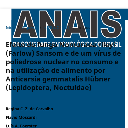
Início
/
Arquivos
/
v. 20 n. 2 (1991)
/
Artigos
Efeito do fungo Nomuraea rileyi
(Farlow) Sansom e de um vírus de
poliedrose nuclear no consumo e
na utilização de alimento por
Anticarsia gemmatalis Hübner
(Lepidoptera, Noctuidae)
Regina C. Z. de Carvalho
Flávio Moscardi
Luís A. Foerster