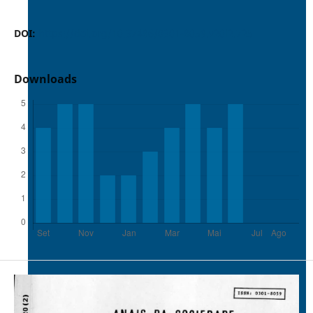
DOI:
https://doi.org/10.37486/0301-8059.v20i2.725
Downloads