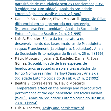
parasitóide de Pseudaletia sequax Franclemont, 1951
(Lepidoptera, Noctuidae)
,
Anais da Sociedade
Entomológica do Brasil: v. 15 n. 2 (1986)
Daniel R. Sosa-Gómez, Flávio Moscardi,
Retenção foliar
diferencial em soja provocada por percevejos
(Heteroptera: Pentatomidae)
,
Anais da Sociedade
Entomológica do Brasil: v. 24 n. 2 (1995)
Luís A. Foerster,
Efeito da temperatura no
desenvolvimento das fases imaturas de Pseuduletia
sequax Franclemont (Lepidoptera: Noctuidae)
,
Anais
da Sociedade Entomológica do Brasil: v. 25 n. 1 (1996)
Flávio Moscardi, Josiane G. Kastelic, Daniel R. Sosa
Gómez,
Suscetibilidade de três espécies de
lepidópteros associadas à soja a três isolados do
fungo Nomuraea rileyi (Farlow) Samson
,
Anais da
Sociedade Entomológica do Brasil: v. 21 n. 2 (1992)
Beatriz S. Corrêa-Ferreira, Flávio Moscardi,
Temperature effect on the biology and reproductive
performance of the egg parasitoid Trissolcus basalis
(Woll.)
,
Anais da Sociedade Entomológica do Brasil: v.
23 n. 3 (1994)
Luís A. Foerster,
Toxity and persistence of