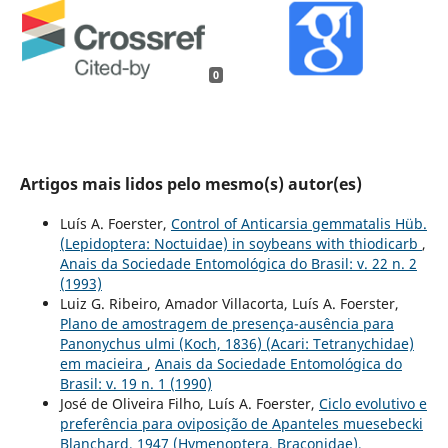
0
Artigos mais lidos pelo mesmo(s) autor(es)
Luís A. Foerster,
Control of Anticarsia gemmatalis Hüb.
(Lepidoptera: Noctuidae) in soybeans with thiodicarb
,
Anais da Sociedade Entomológica do Brasil: v. 22 n. 2
(1993)
Luiz G. Ribeiro, Amador Villacorta, Luís A. Foerster,
Plano de amostragem de presença-ausência para
Panonychus ulmi (Koch, 1836) (Acari: Tetranychidae)
em macieira
,
Anais da Sociedade Entomológica do
Brasil: v. 19 n. 1 (1990)
José de Oliveira Filho, Luís A. Foerster,
Ciclo evolutivo e
preferência para oviposição de Apanteles muesebecki
Blanchard, 1947 (Hymenoptera, Braconidae),