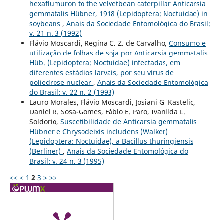
hexaflumuron to the velvetbean caterpillar Anticarsia
gemmatalis Hübner, 1918 (Lepidoptera: Noctuidae) in
soybeans
,
Anais da Sociedade Entomológica do Brasil:
v. 21 n. 3 (1992)
Flávio Moscardi, Regina C. Z. de Carvalho,
Consumo e
utilização de folhas de soja por Anticarsia gemmatalis
Hüb. (Lepidoptera: Noctuidae) infectadas, em
diferentes estádios larvais, por seu vírus de
poliedrose nuclear
,
Anais da Sociedade Entomológica
do Brasil: v. 22 n. 2 (1993)
Lauro Morales, Flávio Moscardi, Josiani G. Kastelic,
Daniel R. Sosa-Gomes, Fábio E. Paro, Ivanilda L.
Soldorio,
Suscetibilidade de Anticarsia gemmatalis
Hübner e Chrysodeixis includens (Walker)
(Lepidoptera: Noctuidae), a Bacillus thuringiensis
(Berliner)
,
Anais da Sociedade Entomológica do
Brasil: v. 24 n. 3 (1995)
<<
<
1
2
3
>
>>