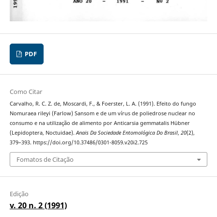
PDF
Como Citar
Carvalho, R. C. Z. de, Moscardi, F., & Foerster, L. A. (1991). Efeito do fungo
Nomuraea rileyi (Farlow) Sansom e de um vírus de poliedrose nuclear no
consumo e na utilização de alimento por Anticarsia gemmatalis Hübner
(Lepidoptera, Noctuidae).
Anais Da Sociedade Entomológica Do Brasil
,
20
(2),
379–393. https://doi.org/10.37486/0301-8059.v20i2.725
Fomatos de Citação
Edição
v. 20 n. 2 (1991)