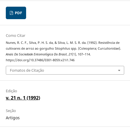
PDF
Como Citar
Nunes, R. C. F., Silva, P. H. S. da, & Silva, L. M. S. R. da. (1992). Resistência de
cultivares de arroz ao gorgulho Sitophilus spp. (Coleoptera; Curculionidae).
Anais Da Sociedade Entomológica Do Brasil
,
21
(1), 107–114.
https://doi.org/10.37486/0301-8059.v21i1.746
Fomatos de Citação
Edição
v. 21 n. 1 (1992)
Seção
Artigos