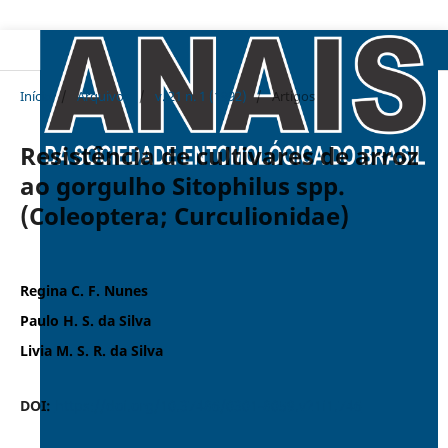
Início
/
Arquivos
/
v. 21 n. 1 (1992)
/
Artigos
Resistência de cultivares de arroz
ao gorgulho Sitophilus spp.
(Coleoptera; Curculionidae)
Regina C. F. Nunes
Paulo H. S. da Silva
Livia M. S. R. da Silva
DOI:
https://doi.org/10.37486/0301-8059.v21i1.746