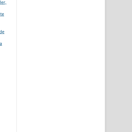
ler,
ite
ade
ma