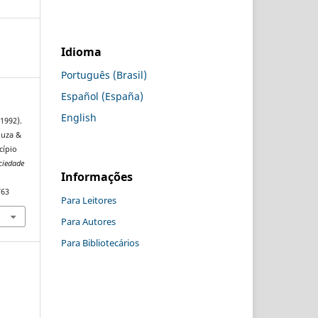
Idioma
Português (Brasil)
Español (España)
English
(1992).
ouza &
cípio
ciedade
Informações
763
Para Leitores
Para Autores
Para Bibliotecários