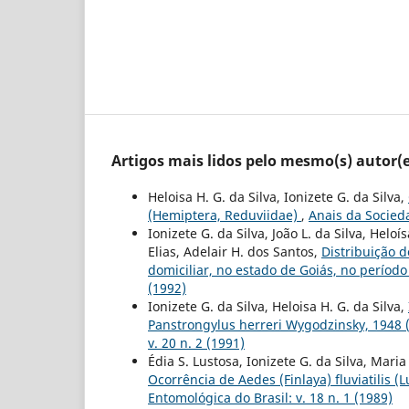
Artigos mais lidos pelo mesmo(s) autor(e
Heloisa H. G. da Silva, Ionizete G. da Silva,
(Hemiptera, Reduviidae)
,
Anais da Socieda
Ionizete G. da Silva, João L. da Silva, Hel
Elias, Adelair H. dos Santos,
Distribuição 
domiciliar, no estado de Goiás, no períod
(1992)
Ionizete G. da Silva, Heloisa H. G. da Silva,
Panstrongylus herreri Wygodzinsky, 1948 
v. 20 n. 2 (1991)
Édia S. Lustosa, Ionizete G. da Silva, Mari
Ocorrência de Aedes (Finlaya) fluviatilis (
Entomológica do Brasil: v. 18 n. 1 (1989)