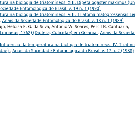
ura na biologia de triatomíneos. XIII. Dipetalogaster maximus (Uh
ociedade Entomológica do Brasil: v. 19 n. 1 (1990)
ura na biologia de triatomíneos. VIII. Triatoma matogrossensis Le
,
Anais da Sociedade Entomológica do Brasil: v. 18 n. 1 (1989)
újo, Heloisa E. G. da Silva, Antonio W. Soares, Percil B. Cantuária,
Linnaeus, 1762) (Diptera; Culicidae) em Goiânia
,
Anais da Socied
Influência da temperatura na biologia de triatomíneos. IV. Triato
idae)
,
Anais da Sociedade Entomológica do Brasil: v. 17 n. 2 (1988)