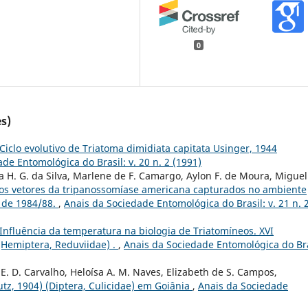
0
s)
Ciclo evolutivo de Triatoma dimidiata capitata Usinger, 1944
de Entomológica do Brasil: v. 20 n. 2 (1991)
oísa H. G. da Silva, Marlene de F. Camargo, Aylon F. de Moura, Miguel
dos vetores da tripanossomíase americana capturados no ambiente
o de 1984/88.
,
Anais da Sociedade Entomológica do Brasil: v. 21 n. 
Influência da temperatura na biologia de Triatomíneos. XVI
(Hemiptera, Reduviidae) .
,
Anais da Sociedade Entomológica do Bra
a E. D. Carvalho, Heloísa A. M. Naves, Elizabeth de S. Campos,
Lutz, 1904) (Diptera, Culicidae) em Goiânia
,
Anais da Sociedade