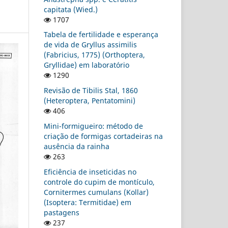
capitata (Wied.)
1707
Tabela de fertilidade e esperança
de vida de Gryllus assimilis
(Fabricius, 1775) (Orthoptera,
Gryllidae) em laboratório
1290
Revisão de Tibilis Stal, 1860
(Heteroptera, Pentatomini)
406
Mini-formigueiro: método de
criação de formigas cortadeiras na
ausência da rainha
263
Eficiência de inseticidas no
controle do cupim de montículo,
Cornitermes cumulans (Kollar)
(Isoptera: Termitidae) em
pastagens
237