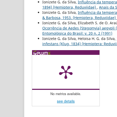
Ionizete G. da Silva,
Influência da temperat
1894) (Hemiptera, Reduviidae)
,
Anais da S
Ionizete G. da Silva,
Influência da temperat
& Barbosa, 1953. (Hemiptera, Reduviidae)
Ionizete G. da Silva, Elizabeth S. de O. Ara
Ocorrência de Aedes (Stegomyia) aegypli (
Entomológica do Brasil: v. 20 n. 2 (1991)
Ionizete G. da Silva, Heloisa H. G. da Silva,
infestans (Klug, 1834) (Hemiptera: Reduvi
No metrics available.
see details