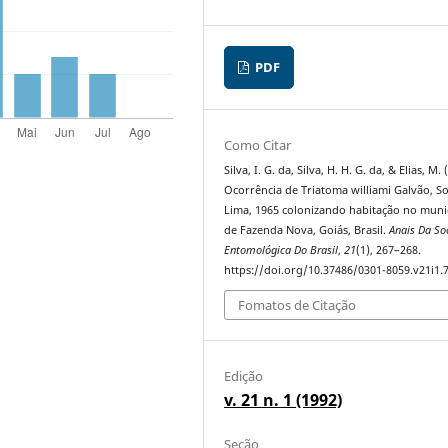
PDF
Como Citar
Silva, I. G. da, Silva, H. H. G. da, & Elias, M. 
Ocorrência de Triatoma williami Galvão, S
Lima, 1965 colonizando habitação no muni
de Fazenda Nova, Goiás, Brasil.
Anais Da So
Entomológica Do Brasil
,
21
(1), 267–268.
https://doi.org/10.37486/0301-8059.v21i1.
Fomatos de Citação
Edição
v. 21 n. 1 (1992)
Seção