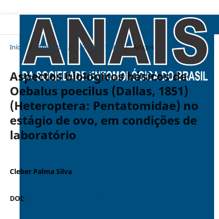
Início
/
Arquivos
/
v. 21 n. 2 (1992)
/
Artigos
Aspectos biológicos básicos de
Oebalus poecilus (Dallas, 1851)
(Heteroptera: Pentatomidae) no
estágio de ovo, em condições de
laboratório
Cleber Palma Silva
DOI:
https://doi.org/10.37486/0301-8059.v21i2.784