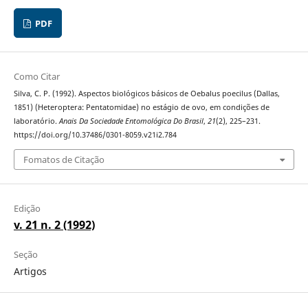
PDF
Como Citar
Silva, C. P. (1992). Aspectos biológicos básicos de Oebalus poecilus (Dallas,
1851) (Heteroptera: Pentatomidae) no estágio de ovo, em condições de
laboratório.
Anais Da Sociedade Entomológica Do Brasil
,
21
(2), 225–231.
https://doi.org/10.37486/0301-8059.v21i2.784
Fomatos de Citação
Edição
v. 21 n. 2 (1992)
Seção
Artigos