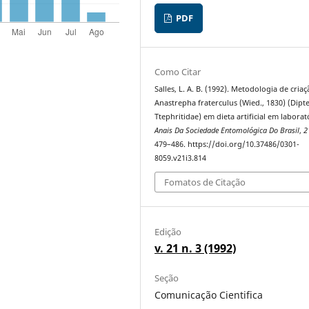
PDF
Como Citar
Salles, L. A. B. (1992). Metodologia de cria
Anastrepha fraterculus (Wied., 1830) (Dipte
Ttephritidae) em dieta artificial em laborat
Anais Da Sociedade Entomológica Do Brasil
,
2
479–486. https://doi.org/10.37486/0301-
8059.v21i3.814
Fomatos de Citação
Edição
v. 21 n. 3 (1992)
Seção
Comunicação Cientifica