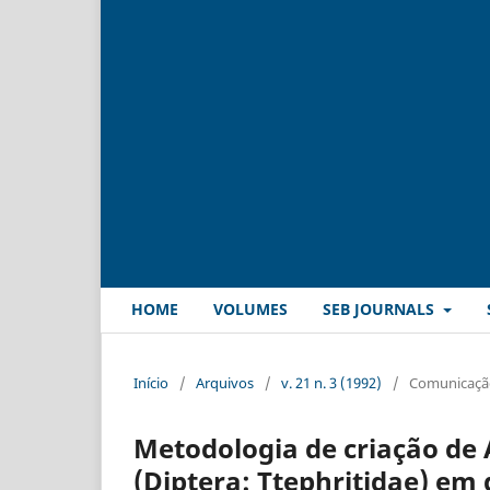
HOME
VOLUMES
SEB JOURNALS
Início
/
Arquivos
/
v. 21 n. 3 (1992)
/
Comunicação
Metodologia de criação de 
(Diptera: Ttephritidae) em d