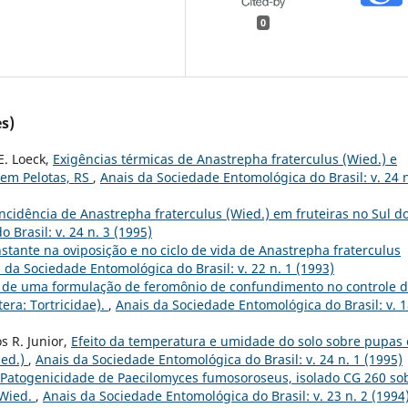
0
s)
E. Loeck,
Exigências térmicas de Anastrepha fraterculus (Wied.) e
 em Pelotas, RS
,
Anais da Sociedade Entomológica do Brasil: v. 24 n
 incidência de Anastrepha fraterculus (Wied.) em fruteiras no Sul d
Brasil: v. 24 n. 3 (1995)
stante na oviposição e no ciclo de vida de Anastrepha fraterculus
 da Sociedade Entomológica do Brasil: v. 22 n. 1 (1993)
o de uma formulação de feromônio de confundimento no controle 
era: Tortricidae).
,
Anais da Sociedade Entomológica do Brasil: v. 1
os R. Junior,
Efeito da temperatura e umidade do solo sobre pupas 
ied.)
,
Anais da Sociedade Entomológica do Brasil: v. 24 n. 1 (1995)
Patogenicidade de Paecilomyces fumosoroseus, isolado CG 260 so
 Wied.
,
Anais da Sociedade Entomológica do Brasil: v. 23 n. 2 (1994