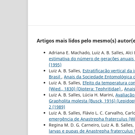
Artigos mais lidos pelo mesmo(s) autor(e
Adriana E. Machado, Luiz A. B. Salles, Alci 
estimativa do número de gerações anuais
(1995)
Luiz A. B. Salles,
Estratificação vertical da
Brasil
,
Anais da Sociedade Entomológica do 
Luiz A. B. Salles,
Efeito da temperatura con
(Wied., 1830) (Diptera: Tephritidae)
,
Anais
Luiz A. B. Salles, Lúcia H. Marini,
Avaliaçã
Grapholita molesta (Busck, 1916) (Lepidopt
2 (1989)
Luiz A. B. Salles, Flávio L. C. Carvalho, Carl
emergência de Anastrepha fraterculus (W
Regina M. D. G. Carneiro, Luiz A. B. Salles,
larvas e pupas de Anastrepha fraterculus