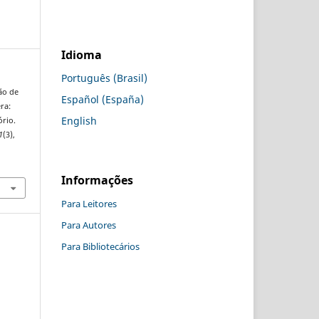
Idioma
Português (Brasil)
ção de
Español (España)
ra:
English
ório.
1
(3),
Informações
Para Leitores
Para Autores
Para Bibliotecários