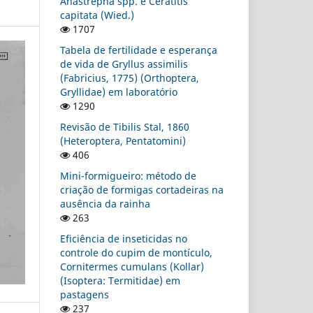
Anastrepha spp. e Ceratitis
capitata (Wied.)
1707
Tabela de fertilidade e esperança
de vida de Gryllus assimilis
(Fabricius, 1775) (Orthoptera,
Gryllidae) em laboratório
1290
Revisão de Tibilis Stal, 1860
(Heteroptera, Pentatomini)
406
Mini-formigueiro: método de
criação de formigas cortadeiras na
ausência da rainha
263
Eficiência de inseticidas no
controle do cupim de montículo,
Cornitermes cumulans (Kollar)
(Isoptera: Termitidae) em
pastagens
237