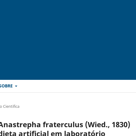
SOBRE
 Cientifica
Anastrepha fraterculus (Wied., 1830)
ieta artificial em laboratório