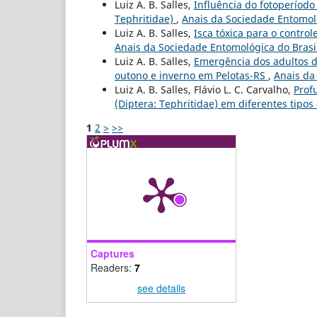
Luiz A. B. Salles,
Influência do fotoperíodo
Tephritidae)
,
Anais da Sociedade Entomológ
Luiz A. B. Salles,
Isca tóxica para o contro
Anais da Sociedade Entomológica do Brasil:
Luiz A. B. Salles,
Emergência dos adultos de
outono e inverno em Pelotas-RS
,
Anais da 
Luiz A. B. Salles, Flávio L. C. Carvalho,
Prof
(Diptera: Tephritidae) em diferentes tipos
1
2
>
>>
Captures
Readers:
7
see details