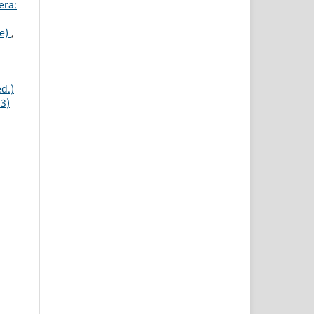
era:
ae)
,
d.)
93)