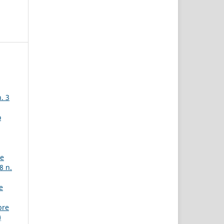
. 3
o
de
8 n.
e
bre
)