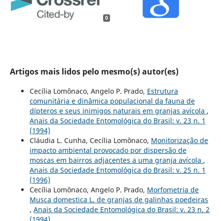
0
Artigos mais lidos pelo mesmo(s) autor(es)
Cecília Lomônaco, Angelo P. Prado,
Estrutura
comunitária e dinâmica populacional da fauna de
dípteros e seus inimigos naturais em granjas avícola
,
Anais da Sociedade Entomológica do Brasil: v. 23 n. 1
(1994)
Cláudia L. Cunha, Cecília Lomônaco,
Monitorização de
impacto ambiental provocado por dispersão de
moscas em bairros adjacentes a uma granja avícola
,
Anais da Sociedade Entomológica do Brasil: v. 25 n. 1
(1996)
Cecília Lomônaco, Angelo P. Prado,
Morfometria de
Musca domestica L. de granjas de galinhas poedeiras
,
Anais da Sociedade Entomológica do Brasil: v. 23 n. 2
(1994)