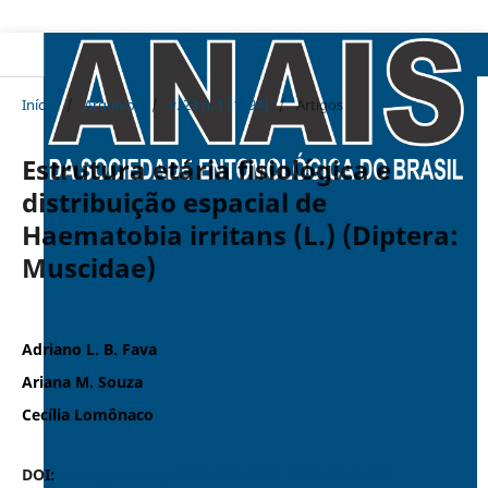
Início
/
Arquivos
/
v. 23 n. 1 (1994)
/
Artigos
Estrutura etária fisiológica e
distribuição espacial de
Haematobia irritans (L.) (Diptera:
Muscidae)
Adriano L. B. Fava
Ariana M. Souza
Cecília Lomônaco
DOI:
https://doi.org/10.37486/0301-8059.v23i1.910