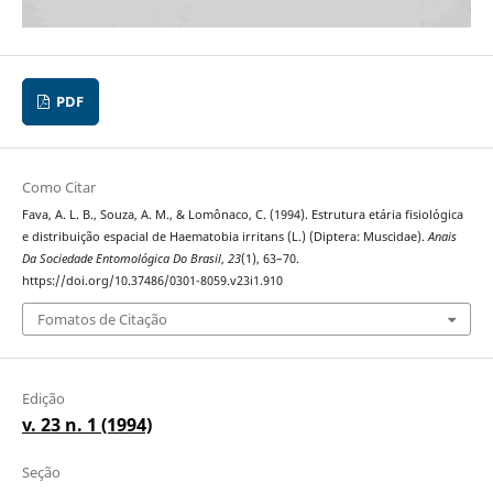
PDF
Como Citar
Fava, A. L. B., Souza, A. M., & Lomônaco, C. (1994). Estrutura etária fisiológica
e distribuição espacial de Haematobia irritans (L.) (Diptera: Muscidae).
Anais
Da Sociedade Entomológica Do Brasil
,
23
(1), 63–70.
https://doi.org/10.37486/0301-8059.v23i1.910
Fomatos de Citação
Edição
v. 23 n. 1 (1994)
Seção