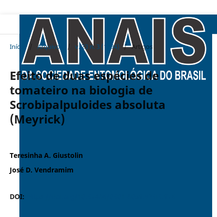
Início
/
Arquivos
/
v. 23 n. 3 (1994)
/
Artigos
Efeito de duas espécies de
tomateiro na biologia de
Scrobipalpuloides absoluta
(Meyrick)
Teresinha A. Giustolin
José D. Vendramim
DOI:
https://doi.org/10.37486/0301-8059.v23i3.976