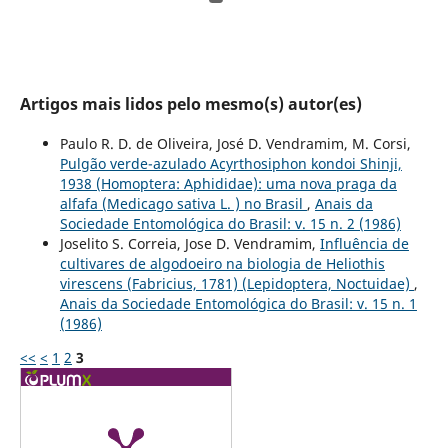
Artigos mais lidos pelo mesmo(s) autor(es)
Paulo R. D. de Oliveira, José D. Vendramim, M. Corsi,
Pulgão verde-azulado Acyrthosiphon kondoi Shinji,
1938 (Homoptera: Aphididae): uma nova praga da
alfafa (Medicago sativa L. ) no Brasil
,
Anais da
Sociedade Entomológica do Brasil: v. 15 n. 2 (1986)
Joselito S. Correia, Jose D. Vendramim,
Influência de
cultivares de algodoeiro na biologia de Heliothis
virescens (Fabricius, 1781) (Lepidoptera, Noctuidae)
,
Anais da Sociedade Entomológica do Brasil: v. 15 n. 1
(1986)
<<
<
1
2
3