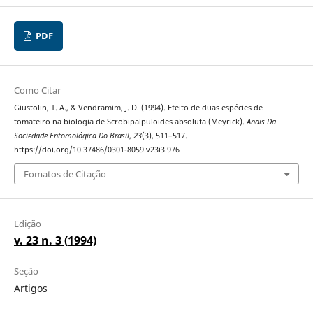
PDF
Como Citar
Giustolin, T. A., & Vendramim, J. D. (1994). Efeito de duas espécies de
tomateiro na biologia de Scrobipalpuloides absoluta (Meyrick).
Anais Da
Sociedade Entomológica Do Brasil
,
23
(3), 511–517.
https://doi.org/10.37486/0301-8059.v23i3.976
Fomatos de Citação
Edição
v. 23 n. 3 (1994)
Seção
Artigos