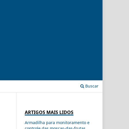
Buscar
ARTIGOS MAIS LIDOS
Armadilha para monitoramento e
controle das moscas-das-frutas