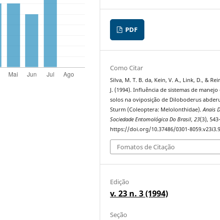
PDF
Como Citar
Silva, M. T. B. da, Kein, V. A., Link, D., & Rei
J. (1994). Influência de sistemas de manejo
solos na oviposição de Diloboderus abder
Sturm (Coleoptera: Melolonthidae).
Anais 
Sociedade Entomológica Do Brasil
,
23
(3), 543
https://doi.org/10.37486/0301-8059.v23i3.
Fomatos de Citação
Edição
v. 23 n. 3 (1994)
Seção