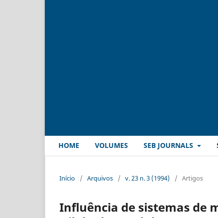
HOME
VOLUMES
SEB JOURNALS
Início
/
Arquivos
/
v. 23 n. 3 (1994)
/
Artigos
Influência de sistemas de 