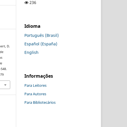
236
Idioma
Português (Brasil)
Español (España)
nert, D.
English
 de
us
Da
–548.
979
Informações
Para Leitores
Para Autores
Para Bibliotecários