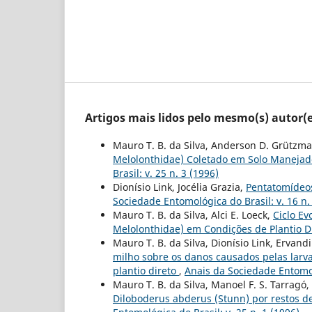
Artigos mais lidos pelo mesmo(s) autor(e
Mauro T. B. da Silva, Anderson D. Grützm
Melolonthidae) Coletado em Solo Manejado
Brasil: v. 25 n. 3 (1996)
Dionísio Link, Jocélia Grazia,
Pentatomídeos
Sociedade Entomológica do Brasil: v. 16 n.
Mauro T. B. da Silva, Alci E. Loeck,
Ciclo E
Melolonthidae) em Condições de Plantio D
Mauro T. B. da Silva, Dionísio Link, Ervandi
milho sobre os danos causados pelas larv
plantio direto
,
Anais da Sociedade Entomoló
Mauro T. B. da Silva, Manoel F. S. Tarragó, 
Diloboderus abderus (Stunn) por restos de