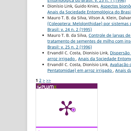
Entomológica do Brasil: v. 25 n. 1 (1996)
Dionísio Link, Guido Knies,
Aspectos bionô
Anais da Sociedade Entomológica do Brasil:
Mauro T. B. da Silva, Vilson A. Klein, Dalva
(Coleoptera: Melolonthidae) por sistemas
Brasil: v. 24 n. 2 (1995)
Mauro T. B. da Silva,
Controle de larvas d
tratamento de sementes de milho com inse
Brasil: v. 25 n. 2 (1996)
Ervandil C. Costa, Dionisio Link,
Dispersão 
arroz irrigado
,
Anais da Sociedade Entomol
Ervandil C. Costa, Dionísio Link,
Avaliação 
Pentatomidae) em arroz irrigado
,
Anais da
1
2
>
>>