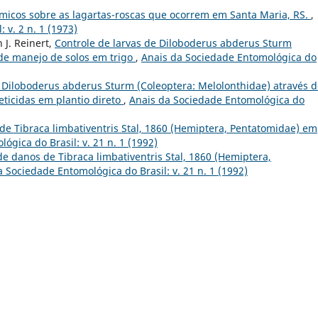
micos sobre as lagartas-roscas que ocorrem em Santa Maria, RS.
,
 v. 2 n. 1 (1973)
n J. Reinert,
Controle de larvas de Diloboderus abderus Sturm
 de manejo de solos em trigo
,
Anais da Sociedade Entomológica do
e Diloboderus abderus Sturm (Coleoptera: Melolonthidae) através 
ticidas em plantio direto
,
Anais da Sociedade Entomológica do
de Tibraca limbativentris Stal, 1860 (Hemiptera, Pentatomidae) em
ógica do Brasil: v. 21 n. 1 (1992)
de danos de Tibraca limbativentris Stal, 1860 (Hemiptera,
 Sociedade Entomológica do Brasil: v. 21 n. 1 (1992)