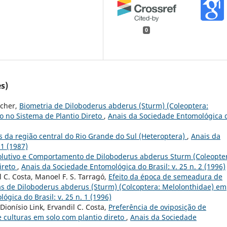
0
s)
acher,
Biometria de Diloboderus abderus (Sturm) (Coleoptera:
 no Sistema de Plantio Direto
,
Anais da Sociedade Entomológica 
 da região central do Rio Grande do Sul (Heteroptera)
,
Anais da
 1 (1987)
volutivo e Comportamento de Diloboderus abderus Sturm (Coleopte
ireto
,
Anais da Sociedade Entomológica do Brasil: v. 25 n. 2 (1996)
l C. Costa, Manoel F. S. Tarragó,
Efeito da época de semeadura de
as de Diloboderus abderus (Sturm) (Colcoptera: Melolonthidae) em
gica do Brasil: v. 25 n. 1 (1996)
Dionísio Link, Ervandil C. Costa,
Preferência de oviposição de
 culturas em solo com plantio direto
,
Anais da Sociedade