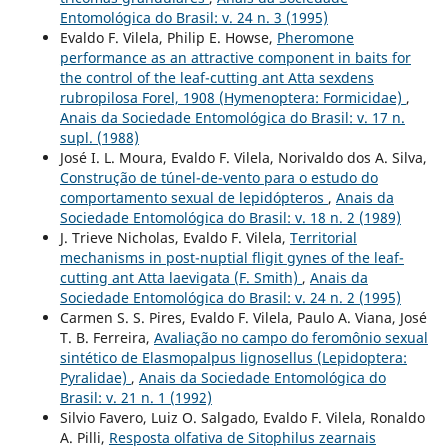
Entomológica do Brasil: v. 24 n. 3 (1995)
Evaldo F. Vilela, Philip E. Howse,
Pheromone
performance as an attractive component in baits for
the control of the leaf-cutting ant Atta sexdens
rubropilosa Forel, 1908 (Hymenoptera: Formicidae)
,
Anais da Sociedade Entomológica do Brasil: v. 17 n.
supl. (1988)
José I. L. Moura, Evaldo F. Vilela, Norivaldo dos A. Silva,
Construção de túnel-de-vento para o estudo do
comportamento sexual de lepidópteros
,
Anais da
Sociedade Entomológica do Brasil: v. 18 n. 2 (1989)
J. Trieve Nicholas, Evaldo F. Vilela,
Territorial
mechanisms in post-nuptial fligit gynes of the leaf-
cutting ant Atta laevigata (F. Smith)
,
Anais da
Sociedade Entomológica do Brasil: v. 24 n. 2 (1995)
Carmen S. S. Pires, Evaldo F. Vilela, Paulo A. Viana, José
T. B. Ferreira,
Avaliação no campo do feromônio sexual
sintético de Elasmopalpus lignosellus (Lepidoptera:
Pyralidae)
,
Anais da Sociedade Entomológica do
Brasil: v. 21 n. 1 (1992)
Silvio Favero, Luiz O. Salgado, Evaldo F. Vilela, Ronaldo
A. Pilli,
Resposta olfativa de Sitophilus zearnais