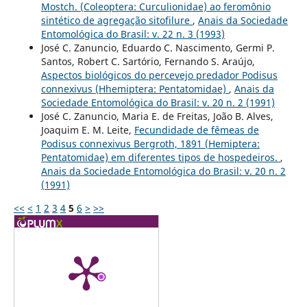
Mostch. (Coleoptera: Curculionidae) ao feromônio
sintético de agregação sitofilure
,
Anais da Sociedade
Entomológica do Brasil: v. 22 n. 3 (1993)
José C. Zanuncio, Eduardo C. Nascimento, Germi P.
Santos, Robert C. Sartório, Fernando S. Araújo,
Aspectos biológicos do percevejo predador Podisus
connexivus (Hhemiptera: Pentatomidae)
,
Anais da
Sociedade Entomológica do Brasil: v. 20 n. 2 (1991)
José C. Zanuncio, Maria E. de Freitas, João B. Alves,
Joaquim E. M. Leite,
Fecundidade de fêmeas de
Podisus connexivus Bergroth, 1891 (Hemiptera:
Pentatomidae) em diferentes tipos de hospedeiros.
,
Anais da Sociedade Entomológica do Brasil: v. 20 n. 2
(1991)
<<
<
1
2
3
4
5
6
>
>>