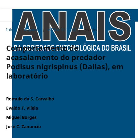
Início
/
Arquivos
/
v. 24 n. 1 (1995)
/
Artigos
Comportamento de
acasalamento do predador
Podisus nigrispinus (Dallas), em
laboratório
Romulo da S. Carvalho
Evaldo F. Vilela
Miguel Borges
José C. Zanuncio