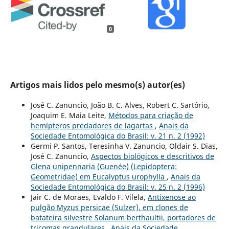
0
Artigos mais lidos pelo mesmo(s) autor(es)
José C. Zanuncio, João B. C. Alves, Robert C. Sartório,
Joaquim E. Maia Leite,
Métodos para criação de
hemípteros predadores de lagartas
,
Anais da
Sociedade Entomológica do Brasil: v. 21 n. 2 (1992)
Germi P. Santos, Teresinha V. Zanuncio, Oldair S. Dias,
José C. Zanuncio,
Aspectos biológicos e descritivos de
Glena unipennaria (Guenée) (Lepidoptera:
Geometridae) em Eucalyptus urophylla
,
Anais da
Sociedade Entomológica do Brasil: v. 25 n. 2 (1996)
Jair C. de Moraes, Evaldo F. Vilela,
Antixenose ao
pulgão Myzus persicae (Sulzer), em clones de
batateira silvestre Solanum berthaultii, portadores de
tricomas grandulares
,
Anais da Sociedade