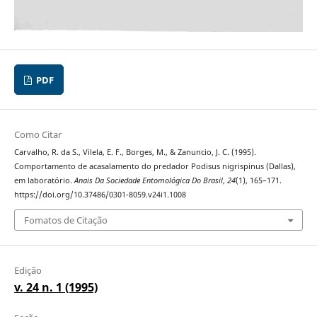
PDF
Como Citar
Carvalho, R. da S., Vilela, E. F., Borges, M., & Zanuncio, J. C. (1995).
Comportamento de acasalamento do predador Podisus nigrispinus (Dallas),
em laboratório.
Anais Da Sociedade Entomológica Do Brasil
,
24
(1), 165–171.
https://doi.org/10.37486/0301-8059.v24i1.1008
Fomatos de Citação
Edição
v. 24 n. 1 (1995)