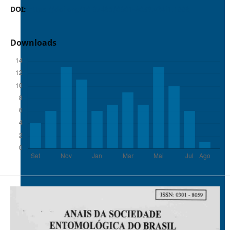
DOI:
https://doi.org/10.37486/0301-8059.v24i1.1008
Downloads