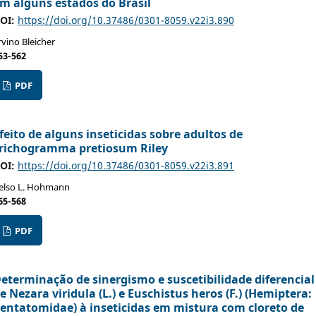
m alguns estados do Brasil
OI:
https://doi.org/10.37486/0301-8059.v22i3.890
rvino Bleicher
53-562
PDF
feito de alguns inseticidas sobre adultos de
richogramma pretiosum Riley
OI:
https://doi.org/10.37486/0301-8059.v22i3.891
elso L. Hohmann
65-568
PDF
eterminação de sinergismo e suscetibilidade diferencial
e Nezara viridula (L.) e Euschistus heros (F.) (Hemiptera:
entatomidae) à inseticidas em mistura com cloreto de