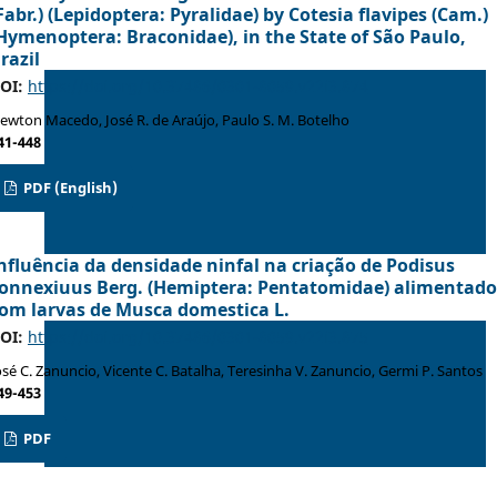
Fabr.) (Lepidoptera: Pyralidae) by Cotesia flavipes (Cam.)
Hymenoptera: Braconidae), in the State of São Paulo,
razil
OI:
https://doi.org/10.37486/0301-8059.v22i3.874
ewton Macedo, José R. de Araújo, Paulo S. M. Botelho
41-448
PDF (English)
nfluência da densidade ninfal na criação de Podisus
onnexiuus Berg. (Hemiptera: Pentatomidae) alimentado
om larvas de Musca domestica L.
OI:
https://doi.org/10.37486/0301-8059.v22i3.875
osé C. Zanuncio, Vicente C. Batalha, Teresinha V. Zanuncio, Germi P. Santos
49-453
PDF