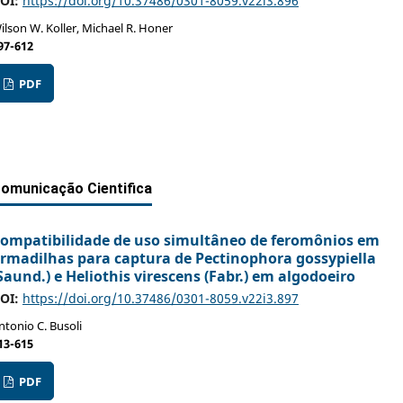
OI:
https://doi.org/10.37486/0301-8059.v22i3.896
ilson W. Koller, Michael R. Honer
97-612
PDF
omunicação Cientifica
ompatibilidade de uso simultâneo de feromônios em
rmadilhas para captura de Pectinophora gossypiella
Saund.) e Heliothis virescens (Fabr.) em algodoeiro
OI:
https://doi.org/10.37486/0301-8059.v22i3.897
ntonio C. Busoli
13-615
PDF