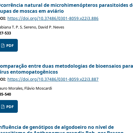
corrência natural de microhimenópteros parasitoides d
upas de moscas em aviário
OI:
https://doi.org/10.37486/0301-8059.v22i3.886
abiana T. P. S. Sereno, David P. Neves
27-533
PDF
omparação entre duas metodologias de bioensaios par
írus entomopatogênicos
OI:
https://doi.org/10.37486/0301-8059.v22i3.887
auro Morales, Flávio Moscardi
35-540
PDF
nfluência de genótipos de algodoeiro no nível de