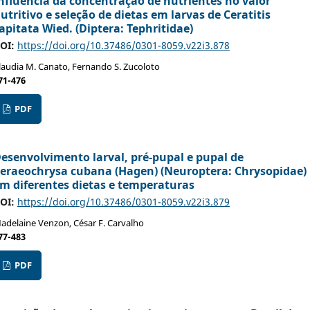
nfluência da concentração de nutrientes no valor
utritivo e seleção de dietas em larvas de Ceratitis
apitata Wied. (Diptera: Tephritidae)
OI:
https://doi.org/10.37486/0301-8059.v22i3.878
laudia M. Canato, Fernando S. Zucoloto
71-476
PDF
esenvolvimento larval, pré-pupal e pupal de
eraeochrysa cubana (Hagen) (Neuroptera: Chrysopidae)
m diferentes dietas e temperaturas
OI:
https://doi.org/10.37486/0301-8059.v22i3.879
adelaine Venzon, César F. Carvalho
77-483
PDF