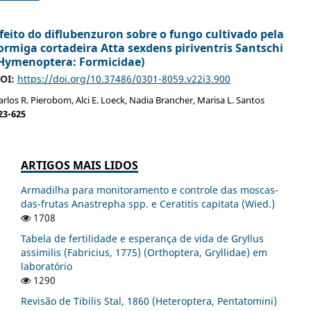
feito do diflubenzuron sobre o fungo cultivado pela
ormiga cortadeira Atta sexdens piriventris Santschi
Hymenoptera: Formicidae)
OI:
https://doi.org/10.37486/0301-8059.v22i3.900
arlos R. Pierobom, Alci E. Loeck, Nadia Brancher, Marisa L. Santos
23-625
ARTIGOS MAIS LIDOS
Armadilha para monitoramento e controle das moscas-
das-frutas Anastrepha spp. e Ceratitis capitata (Wied.)
1708
Tabela de fertilidade e esperança de vida de Gryllus
assimilis (Fabricius, 1775) (Orthoptera, Gryllidae) em
laboratório
1290
Revisão de Tibilis Stal, 1860 (Heteroptera, Pentatomini)