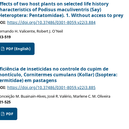
ffects of two host plants on selected life history
haracteristics of Podisus maculiventris (Say)
Heteroptera: Pentatomidae). 1. Without access to prey
OI:
https://doi.org/10.37486/0301-8059.v22i3.884
ernando H. Valicente, Robert J. O'Neil
13-519
PDF (English)
ficiência de inseticidas no controle do cupim de
ontículo, Cornitermes cumulans (Kollar) (Isoptera:
ermitidae) em pastagens
OI:
https://doi.org/10.37486/0301-8059.v22i3.885
onceição M. Buainain-Alves, José R. Valério, Marlene C. M. Oliveira
21-525
PDF