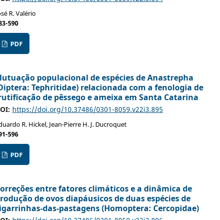
osé R. Valério
83-590
PDF
lutuação populacional de espécies de Anastrepha
Diptera: Tephritidae) relacionada com a fenologia de
rutificação de pêssego e ameixa em Santa Catarina
OI:
https://doi.org/10.37486/0301-8059.v22i3.895
duardo R. Hickel, Jean-Pierre H. J. Ducroquet
91-596
PDF
orreções entre fatores climáticos e a dinâmica de
rodução de ovos diapáusicos de duas espécies de
igarrinhas-das-pastagens (Homoptera: Cercopidae)