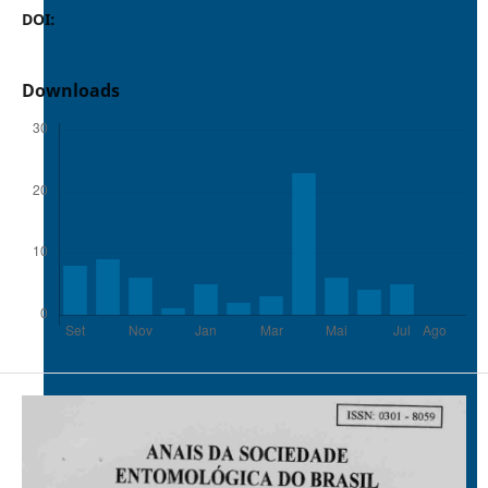
DOI:
https://doi.org/10.37486/0301-8059.v24i2.1026
Downloads