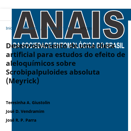
Início
/
Arquivos
/
v. 24 n. 2 (1995)
/
Artigos
Desenvolvimento de uma dieta
artificial para estudos do efeito de
aleloquímicos sobre
Scrobipalpuloides absoluta
(Meyrick)
Teresinha A. Giustolin
José D. Vendramim
José R. P. Parra