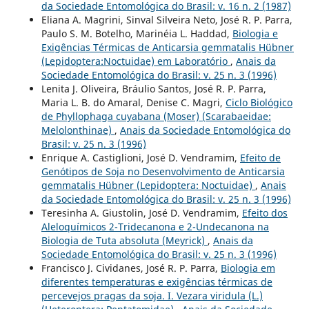
da Sociedade Entomológica do Brasil: v. 16 n. 2 (1987)
Eliana A. Magrini, Sinval Silveira Neto, José R. P. Parra,
Paulo S. M. Botelho, Marinéia L. Haddad,
Biologia e
Exigências Térmicas de Anticarsia gemmatalis Hübner
(Lepidoptera:Noctuidae) em Laboratório
,
Anais da
Sociedade Entomológica do Brasil: v. 25 n. 3 (1996)
Lenita J. Oliveira, Bráulio Santos, José R. P. Parra,
Maria L. B. do Amaral, Denise C. Magri,
Ciclo Biológico
de Phyllophaga cuyabana (Moser) (Scarabaeidae:
Melolonthinae)
,
Anais da Sociedade Entomológica do
Brasil: v. 25 n. 3 (1996)
Enrique A. Castiglioni, José D. Vendramim,
Efeito de
Genótipos de Soja no Desenvolvimento de Anticarsia
gemmatalis Hübner (Lepidoptera: Noctuidae)
,
Anais
da Sociedade Entomológica do Brasil: v. 25 n. 3 (1996)
Teresinha A. Giustolin, José D. Vendramim,
Efeito dos
Aleloquímicos 2-Tridecanona e 2-Undecanona na
Biologia de Tuta absoluta (Meyrick)
,
Anais da
Sociedade Entomológica do Brasil: v. 25 n. 3 (1996)
Francisco J. Cividanes, José R. P. Parra,
Biologia em
diferentes temperaturas e exigências térmicas de
percevejos pragas da soja. I. Vezara viridula (L.)