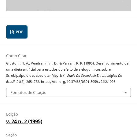
PDF
Como Citar
Giustolin, T. A., Vendramim, J. D., & Parra, J. R. P. (1995). Desenvolvimento de
uma dieta artificial para estudos do efeito de aleloquímicos sobre
Scrobipalpuloides absoluta (Meyrick).
Anais Da Sociedade Entomológica Do
Brasil
,
24
(2), 265–272. https://doi.org/10.37486/0301-8059.v24i2.1026
Fomatos de Citação
Edição
v. 24 n. 2 (1995)
Seção