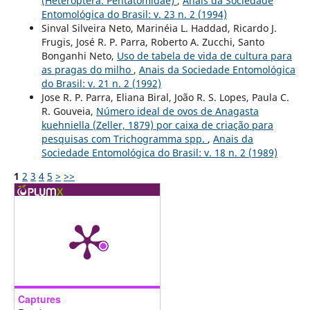
(Heteroptera: Pentatomidae)
,
Anais da Sociedade
Entomológica do Brasil: v. 23 n. 2 (1994)
Sinval Silveira Neto, Marinéia L. Haddad, Ricardo J.
Frugis, José R. P. Parra, Roberto A. Zucchi, Santo
Bonganhi Neto,
Uso de tabela de vida de cultura para
as pragas do milho
,
Anais da Sociedade Entomológica
do Brasil: v. 21 n. 2 (1992)
Jose R. P. Parra, Eliana Biral, João R. S. Lopes, Paula C.
R. Gouveia,
Número ideal de ovos de Anagasta
kuehniella (Zeller, 1879) por caixa de criação para
pesquisas com Trichogramma spp.
,
Anais da
Sociedade Entomológica do Brasil: v. 18 n. 2 (1989)
1
2
3
4
5
>
>>
Captures