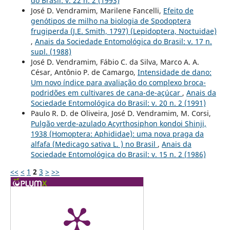
do Brasil: v. 22 n. 2 (1993)
José D. Vendramim, Marilene Fancelli,
Efeito de
genótipos de milho na biologia de Spodoptera
frugiperda (J.E. Smith, 1797) (Lepidoptera, Noctuidae)
,
Anais da Sociedade Entomológica do Brasil: v. 17 n.
supl. (1988)
José D. Vendramim, Fábio C. da Silva, Marco A. A.
César, Antônio P. de Camargo,
Intensidade de dano:
Um novo índice para avaliação do complexo broca-
podridões em cultivares de cana-de-açúcar
,
Anais da
Sociedade Entomológica do Brasil: v. 20 n. 2 (1991)
Paulo R. D. de Oliveira, José D. Vendramim, M. Corsi,
Pulgão verde-azulado Acyrthosiphon kondoi Shinji,
1938 (Homoptera: Aphididae): uma nova praga da
alfafa (Medicago sativa L. ) no Brasil
,
Anais da
Sociedade Entomológica do Brasil: v. 15 n. 2 (1986)
<<
<
1
2
3
>
>>