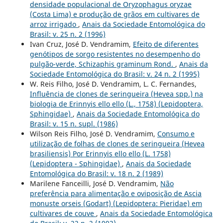
densidade populacional de Oryzophagus oryzae
(Costa Lima) e produção de grãos em cultivares de
arroz irrigado
,
Anais da Sociedade Entomológica do
Brasil: v. 25 n. 2 (1996)
Ivan Cruz, José D. Vendramim,
Efeito de diferentes
genótipos de sorgo resistentes no desempenho do
pulgão-verde, Schizaphis graminum Rond.
,
Anais da
Sociedade Entomológica do Brasil: v. 24 n. 2 (1995)
W. Reis Filho, José D. Vendramim, L. C. Fernandes,
Influência de clones de seringueira (Hevea spp.) na
biologia de Erinnyis ello ello (L., 1758) (Lepidoptera,
Sphingidae)
,
Anais da Sociedade Entomológica do
Brasil: v. 15 n. supl. (1986)
Wilson Reis Filho, José D. Vendramim,
Consumo e
utilização de folhas de clones de seringueira (Hevea
brasiliensis) Por Erinnyis ello ello (L. 1758)
(Lepidoptera - Sphingidae)
,
Anais da Sociedade
Entomológica do Brasil: v. 18 n. 2 (1989)
Marilene Fanceilli, José D. Vendramim,
Não
preferência para alimentação e oviposição de Ascia
monuste orseis (Godart) (Lepidoptera: Pieridae) em
cultivares de couve
,
Anais da Sociedade Entomológica