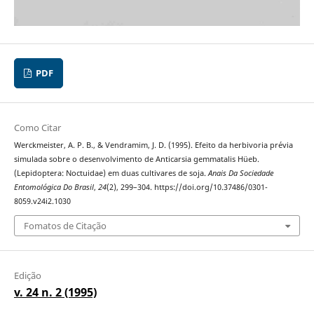
PDF
Como Citar
Werckmeister, A. P. B., & Vendramim, J. D. (1995). Efeito da herbivoria prévia
simulada sobre o desenvolvimento de Anticarsia gemmatalis Hüeb.
(Lepidoptera: Noctuidae) em duas cultivares de soja.
Anais Da Sociedade
Entomológica Do Brasil
,
24
(2), 299–304. https://doi.org/10.37486/0301-
8059.v24i2.1030
Fomatos de Citação
Edição
v. 24 n. 2 (1995)