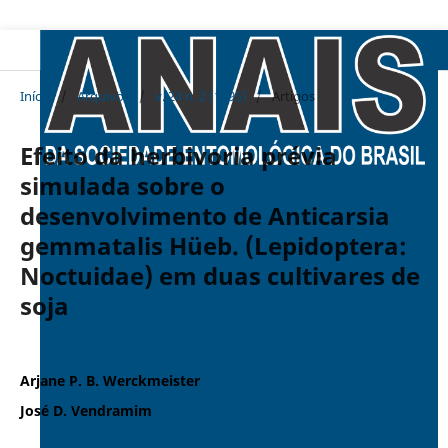
Início
/
Arquivos
/
v. 24 n. 2 (1995)
/
Artigos
Efeito da herbivoria prévia
simulada sobre o
desenvolvimento de Anticarsia
gemmatalis Hüeb. (Lepidoptera:
Noctuidae) em duas cultivares de
soja
Arjane P. B. Werckmeister
José D. Vendramim