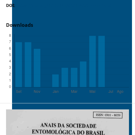
DOI:
https://doi.org/10.37486/0301-8059.v24i2.1030
Downloads