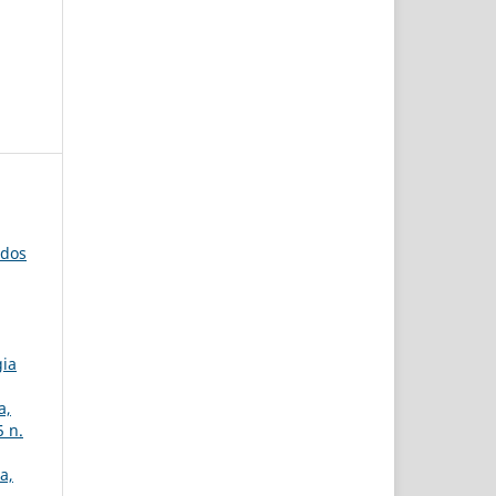
udos
gia
a,
5 n.
a,