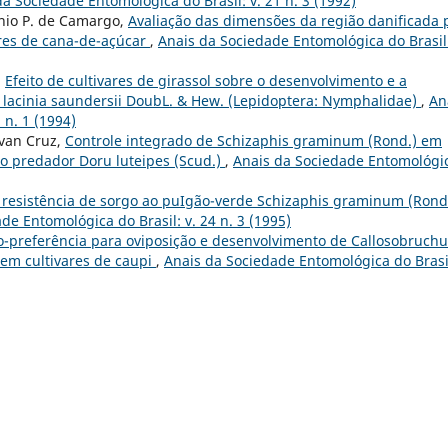
da Sociedade Entomológica do Brasil: v. 21 n. 3 (1992)
onio P. de Camargo,
Avaliação das dimensões da região danificada 
res de cana-de-açúcar
,
Anais da Sociedade Entomológica do Brasil:
,
Efeito de cultivares de girassol sobre o desenvolvimento e a
 lacinia saundersii DoubL. & Hew. (Lepidoptera: Nymphalidae)
,
An
 n. 1 (1994)
Ivan Cruz,
Controle integrado de Schizaphis graminum (Rond.) em
do predador Doru luteipes (Scud.)
,
Anais da Sociedade Entomológi
resistência de sorgo ao puIgão-verde Schizaphis graminum (Rond
de Entomológica do Brasil: v. 24 n. 3 (1995)
-preferência para oviposição e desenvolvimento de Callosobruchu
 em cultivares de caupi
,
Anais da Sociedade Entomológica do Brasil