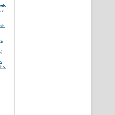
pelo
 v.
ais
ca
.)
s
: v.