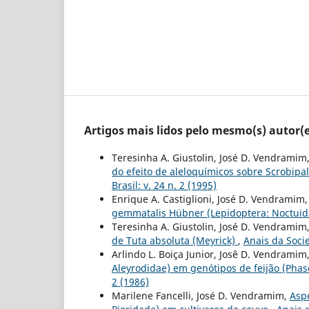
Artigos mais lidos pelo mesmo(s) autor(e
Teresinha A. Giustolin, José D. Vendramim, 
do efeito de aleloquímicos sobre Scrobipa
Brasil: v. 24 n. 2 (1995)
Enrique A. Castiglioni, José D. Vendramim
gemmatalis Hübner (Lepidoptera: Noctui
Teresinha A. Giustolin, José D. Vendramim
de Tuta absoluta (Meyrick)
,
Anais da Socie
Arlindo L. Boiça Junior, Josê D. Vendramim
Aleyrodidae) em genótipos de feijão (Phas
2 (1986)
Marilene Fancelli, José D. Vendramim,
Aspe