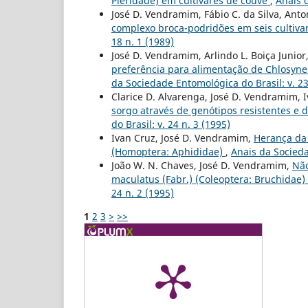
Pieridade) em cultivares de couve
,
Anais 
José D. Vendramim, Fábio C. da Silva, Ant
complexo broca-podridões em seis cultiva
18 n. 1 (1989)
José D. Vendramim, Arlindo L. Boiça Junior
preferência para alimentação de Chlosyne
da Sociedade Entomológica do Brasil: v. 23
Clarice D. Alvarenga, José D. Vendramim, 
sorgo através de genótipos resistentes e 
do Brasil: v. 24 n. 3 (1995)
Ivan Cruz, José D. Vendramim,
Herança da 
(Homoptera: Aphididae)
,
Anais da Socieda
João W. N. Chaves, José D. Vendramim,
Não
maculatus (Fabr.) (Coleoptera: Bruchidae)
24 n. 2 (1995)
1
2
3
>
>>