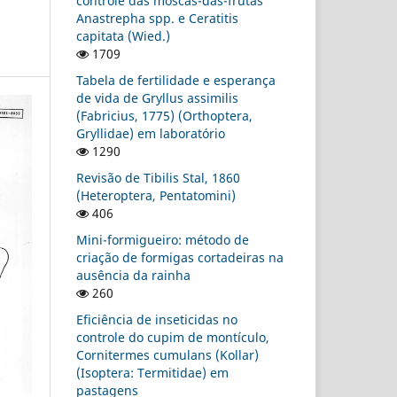
controle das moscas-das-frutas
Anastrepha spp. e Ceratitis
capitata (Wied.)
1709
Tabela de fertilidade e esperança
de vida de Gryllus assimilis
(Fabricius, 1775) (Orthoptera,
Gryllidae) em laboratório
1290
Revisão de Tibilis Stal, 1860
(Heteroptera, Pentatomini)
406
Mini-formigueiro: método de
criação de formigas cortadeiras na
ausência da rainha
260
Eficiência de inseticidas no
controle do cupim de montículo,
Cornitermes cumulans (Kollar)
(Isoptera: Termitidae) em
pastagens