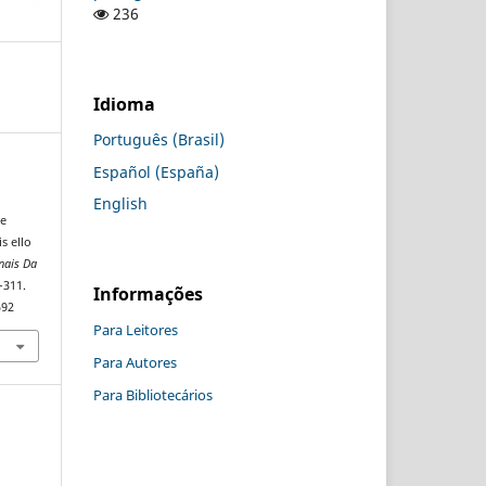
236
Idioma
Português (Brasil)
Español (España)
English
de
s ello
nais Da
–311.
Informações
592
Para Leitores
Para Autores
Para Bibliotecários