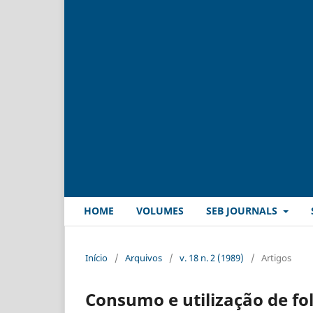
HOME
VOLUMES
SEB JOURNALS
Início
/
Arquivos
/
v. 18 n. 2 (1989)
/
Artigos
Consumo e utilização de fo