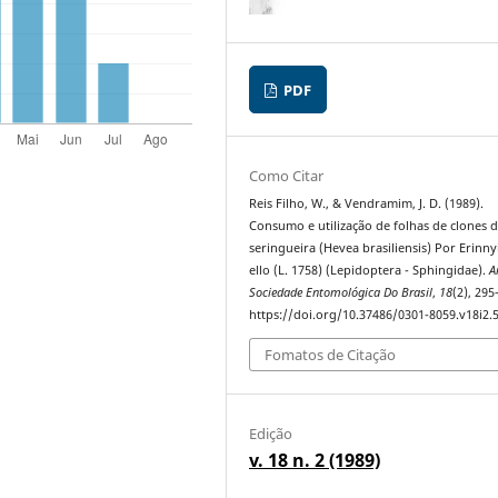
PDF
Como Citar
Reis Filho, W., & Vendramim, J. D. (1989).
Consumo e utilização de folhas de clones 
seringueira (Hevea brasiliensis) Por Erinnyi
ello (L. 1758) (Lepidoptera - Sphingidae).
A
Sociedade Entomológica Do Brasil
,
18
(2), 295
https://doi.org/10.37486/0301-8059.v18i2.
Fomatos de Citação
Edição
v. 18 n. 2 (1989)