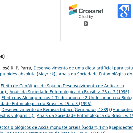
0
s)
José R. P. Parra,
Desenvolvimento de uma dieta artificial para est
lpuloides absoluta (Meyrick)
,
Anais da Sociedade Entomológica do
,
Efeito de Genótipos de Soja no Desenvolvimento de Anticarsia
dae)
,
Anais da Sociedade Entomológica do Brasil: v. 25 n. 3 (1996)
,
Efeito dos Aleloquímicos 2-Tridecanona e 2-Undecanona na Biolo
dade Entomológica do Brasil: v. 25 n. 3 (1996)
,
Desenvolvimento de Bemisia tabaci (Gennadius, 1889) (Homopter
eolus vulgaris L.)
,
Anais da Sociedade Entomológica do Brasil: v. 1
ctos biológicos de Ascia monuste orseis (Godart, 1819)(Lepideoter