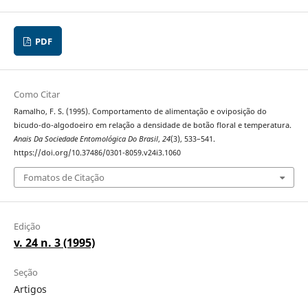
PDF
Como Citar
Ramalho, F. S. (1995). Comportamento de alimentação e oviposição do
bicudo-do-algodoeiro em relação a densidade de botão floral e temperatura.
Anais Da Sociedade Entomológica Do Brasil
,
24
(3), 533–541.
https://doi.org/10.37486/0301-8059.v24i3.1060
Fomatos de Citação
Edição
v. 24 n. 3 (1995)
Seção
Artigos