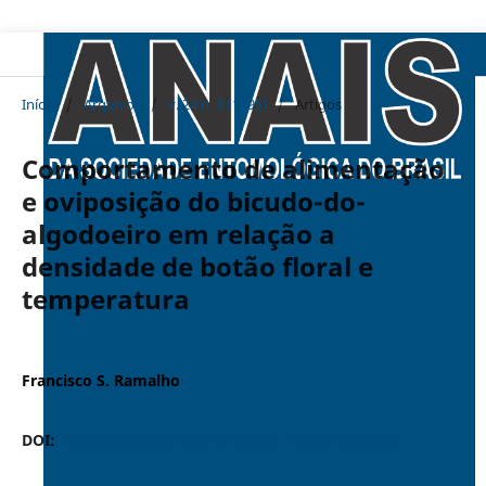
Início
/
Arquivos
/
v. 24 n. 3 (1995)
/
Artigos
Comportamento de alimentação
e oviposição do bicudo-do-
algodoeiro em relação a
densidade de botão floral e
temperatura
Francisco S. Ramalho
DOI:
https://doi.org/10.37486/0301-8059.v24i3.1060