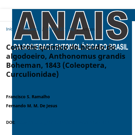
Início
/
Arquivos
/
v. 15 n. 2 (1986)
/
Artigos
Controle químico do bicudo do
algodoeiro, Anthonomus grandis
Boheman, 1843 (Coleoptera,
Curculionidae)
Francisco S. Ramalho
Fernando M. M. De Jesus
DOI:
https://doi.org/10.37486/0301-8059.v15i2.432