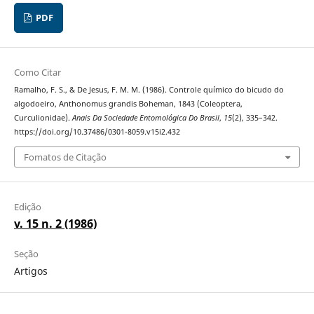
PDF
Como Citar
Ramalho, F. S., & De Jesus, F. M. M. (1986). Controle químico do bicudo do
algodoeiro, Anthonomus grandis Boheman, 1843 (Coleoptera,
Curculionidae).
Anais Da Sociedade Entomológica Do Brasil
,
15
(2), 335–342.
https://doi.org/10.37486/0301-8059.v15i2.432
Fomatos de Citação
Edição
v. 15 n. 2 (1986)
Seção
Artigos