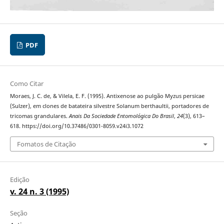
PDF
Como Citar
Moraes, J. C. de, & Vilela, E. F. (1995). Antixenose ao pulgão Myzus persicae
(Sulzer), em clones de batateira silvestre Solanum berthaultii, portadores de
tricomas grandulares.
Anais Da Sociedade Entomológica Do Brasil
,
24
(3), 613–
618. https://doi.org/10.37486/0301-8059.v24i3.1072
Fomatos de Citação
Edição
v. 24 n. 3 (1995)
Seção