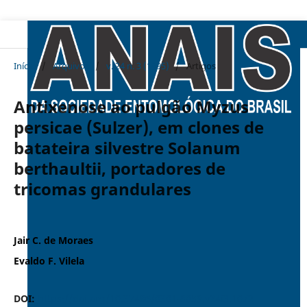
Início
/
Arquivos
/
v. 24 n. 3 (1995)
/
Artigos
Antixenose ao pulgão Myzus
persicae (Sulzer), em clones de
batateira silvestre Solanum
berthaultii, portadores de
tricomas grandulares
Jair C. de Moraes
Evaldo F. Vilela
DOI:
https://doi.org/10.37486/0301-8059.v24i3.1072