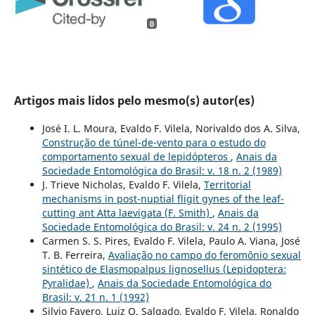
0
Artigos mais lidos pelo mesmo(s) autor(es)
José I. L. Moura, Evaldo F. Vilela, Norivaldo dos A. Silva,
Construção de túnel-de-vento para o estudo do
comportamento sexual de lepidópteros
,
Anais da
Sociedade Entomológica do Brasil: v. 18 n. 2 (1989)
J. Trieve Nicholas, Evaldo F. Vilela,
Territorial
mechanisms in post-nuptial fligit gynes of the leaf-
cutting ant Atta laevigata (F. Smith)
,
Anais da
Sociedade Entomológica do Brasil: v. 24 n. 2 (1995)
Carmen S. S. Pires, Evaldo F. Vilela, Paulo A. Viana, José
T. B. Ferreira,
Avaliação no campo do feromônio sexual
sintético de Elasmopalpus lignosellus (Lepidoptera:
Pyralidae)
,
Anais da Sociedade Entomológica do
Brasil: v. 21 n. 1 (1992)
Silvio Favero, Luiz O. Salgado, Evaldo F. Vilela, Ronaldo