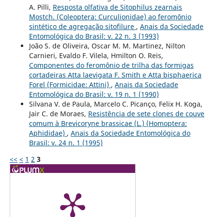
A. Pilli,
Resposta olfativa de Sitophilus zearnais
Mostch. (Coleoptera: Curculionidae) ao feromônio
sintético de agregação sitofilure
,
Anais da Sociedade
Entomológica do Brasil: v. 22 n. 3 (1993)
João S. de Oliveira, Oscar M. M. Martinez, Nilton
Carnieri, Evaldo F. Vilela, Hmilton O. Reis,
Componentes do feromônio de trilha das formigas
cortadeiras Atta laevigata F. Smith e Atta bisphaerica
Forel (Formicidae: Attini)
,
Anais da Sociedade
Entomológica do Brasil: v. 19 n. 1 (1990)
Silvana V. de Paula, Marcelo C. Picanço, Felix H. Koga,
Jair C. de Moraes,
Resistência de sete clones de couve
comum à Brevicoryne brassicae (L.) (Homoptera:
Aphididae)
,
Anais da Sociedade Entomológica do
Brasil: v. 24 n. 1 (1995)
<<
<
1
2
3