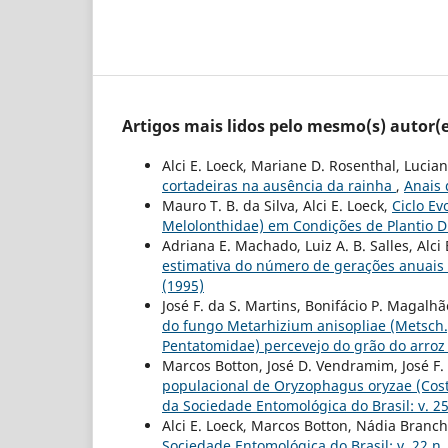
Artigos mais lidos pelo mesmo(s) autor(e
Alci E. Loeck, Mariane D. Rosenthal, Luci
cortadeiras na ausência da rainha
,
Anais 
Mauro T. B. da Silva, Alci E. Loeck,
Ciclo E
Melolonthidae) em Condições de Plantio D
Adriana E. Machado, Luiz A. B. Salles, Alci 
estimativa do número de gerações anuais
(1995)
José F. da S. Martins, Bonifácio P. Magalhã
do fungo Metarhizium anisopliae (Metsch.)
Pentatomidae) percevejo do grão do arro
Marcos Botton, José D. Vendramim, José F. d
populacional de Oryzophagus oryzae (Cost
da Sociedade Entomológica do Brasil: v. 25
Alci E. Loeck, Marcos Botton, Nádia Branc
Sociedade Entomológica do Brasil: v. 22 n.