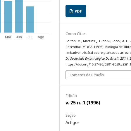
PDF
Como Citar
Bolton, M., Martins, J. F. da S., Loeck, A. E.,
Rosenthal, M. d'Á. (1996). Biologia de Tibr
limbativentris Stal sobre plantas de arroz.
Da Sociedade Entomológica Do Brasil
,
25
(1), 
https://doi.org/10.37486/0301-8059.v25i1.
Fomatos de Citação
Edição
v. 25 n. 1 (1996)
Seção
Artigos