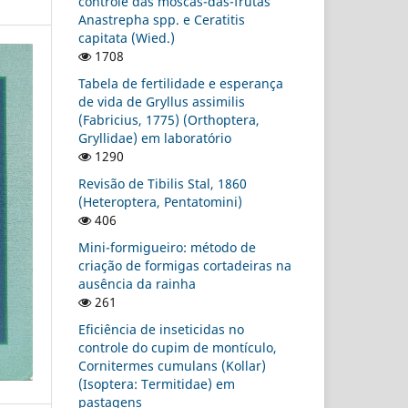
controle das moscas-das-frutas
Anastrepha spp. e Ceratitis
capitata (Wied.)
1708
Tabela de fertilidade e esperança
de vida de Gryllus assimilis
(Fabricius, 1775) (Orthoptera,
Gryllidae) em laboratório
1290
Revisão de Tibilis Stal, 1860
(Heteroptera, Pentatomini)
406
Mini-formigueiro: método de
criação de formigas cortadeiras na
ausência da rainha
261
Eficiência de inseticidas no
controle do cupim de montículo,
Cornitermes cumulans (Kollar)
(Isoptera: Termitidae) em
pastagens