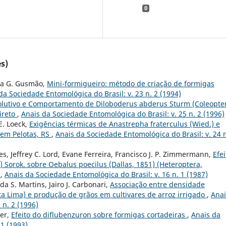
0
s)
ana G. Gusmão,
Mini-formigueiro: método de criação de formigas
da Sociedade Entomológica do Brasil: v. 23 n. 2 (1994)
volutivo e Comportamento de Diloboderus abderus Sturm (Coleopte
ireto
,
Anais da Sociedade Entomológica do Brasil: v. 25 n. 2 (1996)
E. Loeck,
Exigências térmicas de Anastrepha fraterculus (Wied.) e
 em Pelotas, RS
,
Anais da Sociedade Entomológica do Brasil: v. 24 n
es, Jeffrey C. Lord, Evane Ferreira, Francisco J. P. Zimmermann,
Efei
 Sorok. sobre Oebalus poecilus (Dallas, 1851) (Heteroptera,
z
,
Anais da Sociedade Entomológica do Brasil: v. 16 n. 1 (1987)
a S. Martins, Jairo J. Carbonari,
Associação entre densidade
a Lima) e produção de grãos em cultivares de arroz irrigado
,
Anai
 n. 2 (1996)
her,
Efeito do diflubenzuron sobre formigas cortadeiras
,
Anais da
 1 (1993)