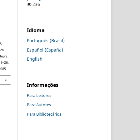
236
Idioma
Português (Brasil)
 &
Español (España)
aca
Anais
English
21–26.
1085
Informações
Para Leitores
Para Autores
Para Bibliotecários