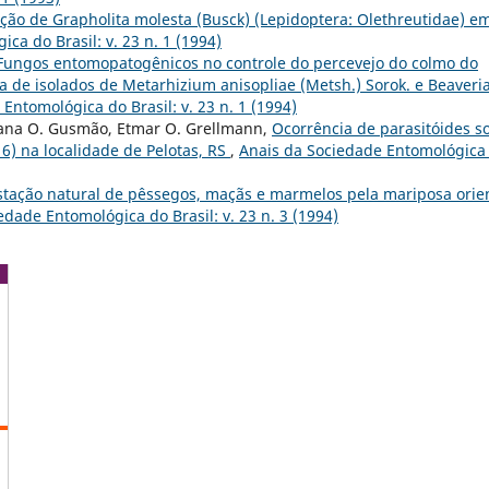
ação de Grapholita molesta (Busck) (Lepidoptera: Olethreutidae) e
ca do Brasil: v. 23 n. 1 (1994)
Fungos entomopatogênicos no controle do percevejo do colmo do
cia de isolados de Metarhizium anisopliae (Metsh.) Sorok. e Beaveri
Entomológica do Brasil: v. 23 n. 1 (1994)
ciana O. Gusmão, Etmar O. Grellmann,
Ocorrência de parasitóides s
6) na localidade de Pelotas, RS
,
Anais da Sociedade Entomológica
stação natural de pêssegos, maçãs e marmelos pela mariposa orie
edade Entomológica do Brasil: v. 23 n. 3 (1994)