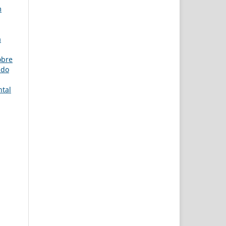
m
a
obre
 do
ntal