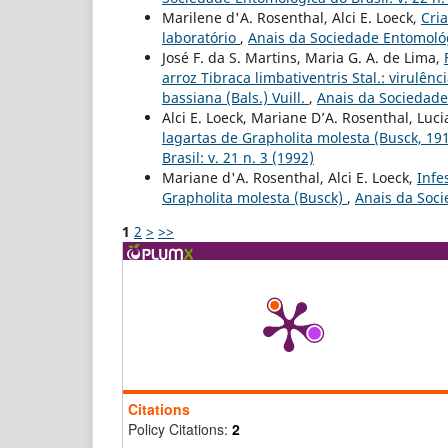
Marilene d'A. Rosenthal, Alci E. Loeck,
Cri
laboratório
,
Anais da Sociedade Entomológi
José F. da S. Martins, Maria G. A. de Lima,
arroz Tibraca limbativentris Stal.: virulên
bassiana (Bals.) Vuill.
,
Anais da Sociedade 
Alci E. Loeck, Mariane D’A. Rosenthal, Lu
lagartas de Grapholita molesta (Busck, 191
Brasil: v. 21 n. 3 (1992)
Mariane d'A. Rosenthal, Alci E. Loeck,
Infe
Grapholita molesta (Busck)
,
Anais da Soci
1
2
>
>>
Citations
Policy Citations:
2