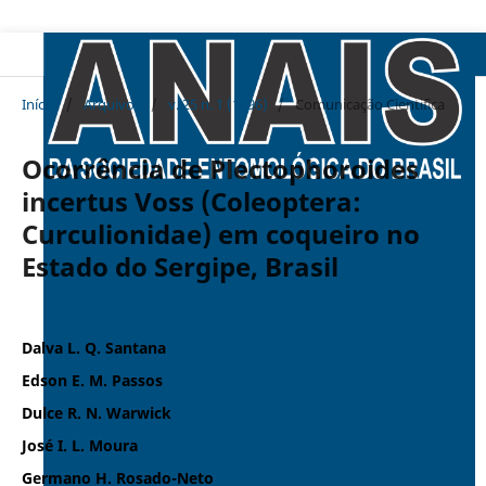
Início
/
Arquivos
/
v. 25 n. 1 (1996)
/
Comunicação Cientifica
Ocorrência de Plectophoroides
incertus Voss (Coleoptera:
Curculionidae) em coqueiro no
Estado do Sergipe, Brasil
Dalva L. Q. Santana
Edson E. M. Passos
Dulce R. N. Warwick
José I. L. Moura
Germano H. Rosado-Neto