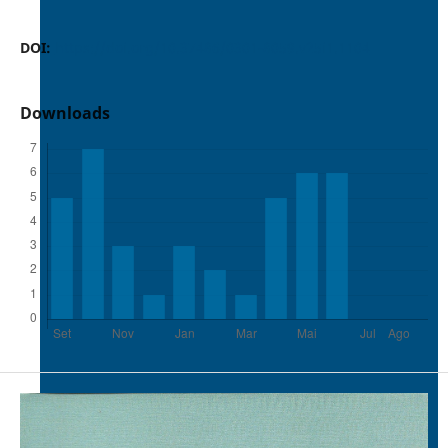
DOI:
https://doi.org/10.37486/0301-8059.v25i1.1104
Downloads