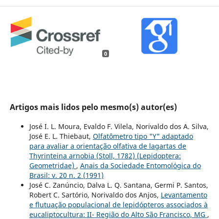
0
Artigos mais lidos pelo mesmo(s) autor(es)
José I. L. Moura, Evaldo F. Vilela, Norivaldo dos A. Silva,
José E. L. Thiebaut,
Olfatômetro tipo "Y" adaptado
para avaliar a orientação olfativa de lagartas de
Thyrinteina arnobia (Stoll, 1782) (Lepidoptera:
Geometridae)
,
Anais da Sociedade Entomológica do
Brasil: v. 20 n. 2 (1991)
José C. Zanúncio, Dalva L. Q. Santana, Germi P. Santos,
Robert C. Sartório, Norivaldo dos Anjos,
Levantamento
e flutuação populacional de lepidópteros associados à
eucaliptocultura: II- Região do Alto São Francisco, MG
,