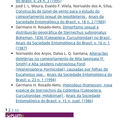
do Brasil: v. 24 n. 3 (1995)
José I. L. Moura, Evaldo F. Vilela, Norivaldo dos A. Silva,
Construção de túnel-de-vento para o estudo do
comportamento sexual de lepidópteros
,
Anais da
Sociedade Entomológica do Brasil: v. 18 n. 2 (1989)
Germano H. Rosado-Neto,
Dimorfismo sexual e
distribuição geográfica de Sternechus subsignatus
Boheman, 1836 (Coleoptera, Curculionidae) no Brasil
,
Anais da Sociedade Entomológica do Brasil: v. 16 n. 1
(1987)
Norivaldo dos Anjos, Dalva L. Q. Santana,
Alterações
deletérias no comportamento de Atta laevigata (F.
Smith) e Alta sexdens rubropilosa Forel
(Hyxnenoptera: Formicidae), causadas por folhas de
Eucalyptus spp.
,
Anais da Sociedade Entomológica do
Brasil: v. 23 n. 1 (1994)
Germano H. Rosado-Neto,
Hypnideus thompsoni, nova
espécie de Sternechini da Colômbia (Coleoptera,
Curculionidae, Hylobiinae)
,
Anais da Sociedade
Entomológica do Brasil: v. 15 n. supl. (1986)
1
2
>
>>