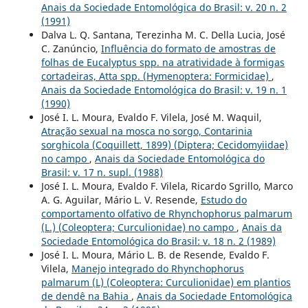
Anais da Sociedade Entomológica do Brasil: v. 20 n. 2
(1991)
Dalva L. Q. Santana, Terezinha M. C. Della Lucia, José
C. Zanúncio,
Influência do formato de amostras de
folhas de Eucalyptus spp. na atratividade à formigas
cortadeiras, Atta spp. (Hymenoptera: Formicidae)
,
Anais da Sociedade Entomológica do Brasil: v. 19 n. 1
(1990)
José I. L. Moura, Evaldo F. Vilela, José M. Waquil,
Atração sexual na mosca no sorgo, Contarinia
sorghicola (Coquillett, 1899) (Diptera; Cecidomyiidae)
no campo
,
Anais da Sociedade Entomológica do
Brasil: v. 17 n. supl. (1988)
José I. L. Moura, Evaldo F. Vilela, Ricardo Sgrillo, Marco
A. G. Aguilar, Mário L. V. Resende,
Estudo do
comportamento olfativo de Rhynchophorus palmarum
(L.) (Coleoptera; Curculionidae) no campo
,
Anais da
Sociedade Entomológica do Brasil: v. 18 n. 2 (1989)
José I. L. Moura, Mário L. B. de Resende, Evaldo F.
Vilela,
Manejo integrado do Rhynchophorus
palmarum (L) (Coleoptera: Curculionidae) em plantios
de dendê na Bahia
,
Anais da Sociedade Entomológica