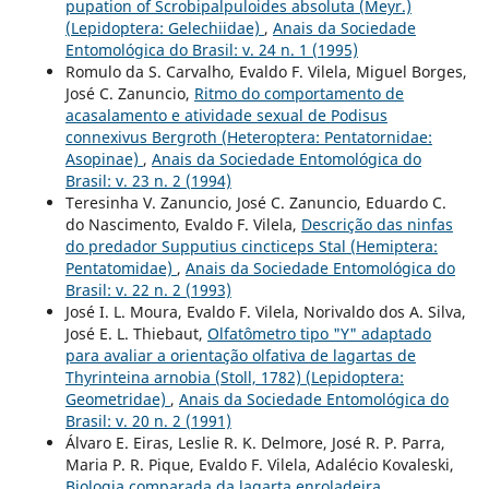
pupation of Scrobipalpuloides absoluta (Meyr.)
(Lepidoptera: Gelechiidae)
,
Anais da Sociedade
Entomológica do Brasil: v. 24 n. 1 (1995)
Romulo da S. Carvalho, Evaldo F. Vilela, Miguel Borges,
José C. Zanuncio,
Ritmo do comportamento de
acasalamento e atividade sexual de Podisus
connexivus Bergroth (Heteroptera: Pentatornidae:
Asopinae)
,
Anais da Sociedade Entomológica do
Brasil: v. 23 n. 2 (1994)
Teresinha V. Zanuncio, José C. Zanuncio, Eduardo C.
do Nascimento, Evaldo F. Vilela,
Descrição das ninfas
do predador Supputius cincticeps Stal (Hemiptera:
Pentatomidae)
,
Anais da Sociedade Entomológica do
Brasil: v. 22 n. 2 (1993)
José I. L. Moura, Evaldo F. Vilela, Norivaldo dos A. Silva,
José E. L. Thiebaut,
Olfatômetro tipo "Y" adaptado
para avaliar a orientação olfativa de lagartas de
Thyrinteina arnobia (Stoll, 1782) (Lepidoptera:
Geometridae)
,
Anais da Sociedade Entomológica do
Brasil: v. 20 n. 2 (1991)
Álvaro E. Eiras, Leslie R. K. Delmore, José R. P. Parra,
Maria P. R. Pique, Evaldo F. Vilela, Adalécio Kovaleski,
Biologia comparada da lagarta enroladeira