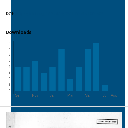
DOI:
https://doi.org/10.37486/0301-8059.v18i2.589
Downloads