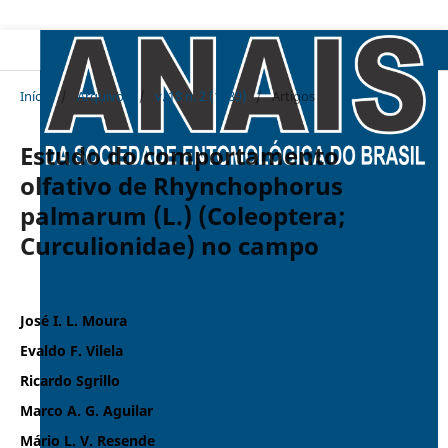
Início
/
Arquivos
/
v. 18 n. 2 (1989)
/
Artigos
Estudo do comportamento
olfativo de Rhynchophorus
palmarum (L.) (Coleoptera;
Curculionidae) no campo
José I. L. Moura
Evaldo F. Vilela
Ricardo Sgrillo
Marco A. G. Aguilar
Mário L. V. Resende