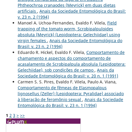
Phtheochroa cranaodes (Meyrick) em duas dietas
artificiais
,
Anais da Sociedade Entomológica do Brasil:
v. 23 n. 2 (1994)
Manoel A. Uchoa-Fernandes, Evaldo F. Vilela,
Field
trapping of the tomato worm, Scrobipalpuloides
absoluta (Meyrick) (Lepidoptera: Gelechiidae) using
virgin females
,
Anais da Sociedade Entomológica do
Brasil: v. 23 n. 2 (1994)
Eduardo R. Hickel, Evaldo F. Vilela,
Comportamento de
chamamento e aspectos do comportamento de
acasalamento de Scrobipalpula absolula (Lepidoptera:
Gelechiidae), sob condições de campo
,
Anais da
Sociedade Entomológica do Brasil: v. 20 n. 1 (1991)
Carmen S. S. Pires, Evaldo F. Vilela, Paulo A. Viana,
Comportamento de fêmeas de Elasmopalpus
lignosellus (Zeller) (Lepidoptera: Pyralidae) associado
à liberação de feromônio sexual
,
Anais da Sociedade
Entomológica do Brasil: v. 23 n. 1 (1994)
1
2
3
>
>>