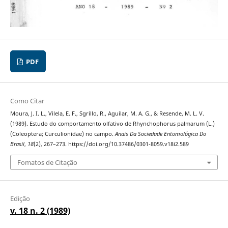
PDF
Como Citar
Moura, J. I. L., Vilela, E. F., Sgrillo, R., Aguilar, M. A. G., & Resende, M. L. V.
(1989). Estudo do comportamento olfativo de Rhynchophorus palmarum (L.)
(Coleoptera; Curculionidae) no campo.
Anais Da Sociedade Entomológica Do
Brasil
,
18
(2), 267–273. https://doi.org/10.37486/0301-8059.v18i2.589
Fomatos de Citação
Edição
v. 18 n. 2 (1989)