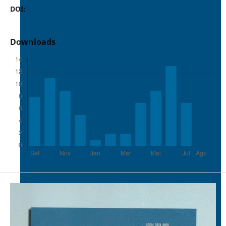
DOI:
https://doi.org/10.37486/0301-8059.v25i2.1132
Downloads