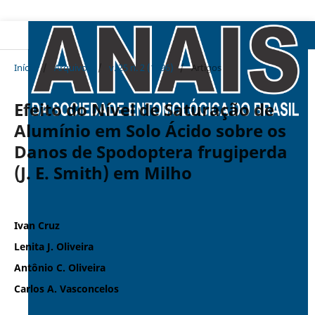
Início
/
Arquivos
/
v. 25 n. 2 (1996)
/
Artigos
Efeito do Nível de Saturação de
Alumínio em Solo Ácido sobre os
Danos de Spodoptera frugiperda
(J. E. Smith) em Milho
Ivan Cruz
Lenita J. Oliveira
Antônio C. Oliveira
Carlos A. Vasconcelos