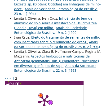
Euxesta sp. (Diptera: Otitidae) em linhagens de milho-
doce
,
Anais da Sociedade Entomológica do Brasil: v.
23 n. 1 (1994)
Lenita J. Oliveira, Ivan Cruz,
Influência do teor de
alumínio do solo sobre a infestação de Heliothis zea
(Boddie, 1850) em milho
,
Anais da Sociedade
Entomológica do Brasil: v. 19 n. 2 (1990)
Ivan Cruz,
Efeito do tratamento de sementes de milho
com inseticidas sobre o rendimento de grãos
,
Anais
da Sociedade Entomológica do Brasil: v. 25 n. 2 (1996)
Lenita J. Oliveira, Clara B. Hoffmann-Campo, Regina M.
Mazzarin,
Aspectos biológicos e nutricionais de
Anticarsia gemmatalis Hüb. (Lepidoptera: Noctuidae)
em diversos genótipos de soja
,
Anais da Sociedade
Entomológica do Brasil: v. 22 n. 3 (1993)
<<
<
1
2