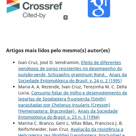
0
Artigos mais lidos pelo mesmo(s) autor(es)
Ivan Cruz, José D. Vendramim,
Efeito de diferentes
genótipos de sorgo resistentes no desempenho do
pulgão-verde, Schizaphis graminum Rond.
,
Anais da
Sociedade Entomológica do Brasil: v. 24 n. 2 (1995)
Maria A. A. Rezende, Ivan Cruz, Terezinha M. C. Della
Lucia,
Consumo foliar de milho e desenvolvimento de
lagartas de Spodoptera frugiperda (Smith)
parasitadas por Chelonus insularis (Cresson)
(Hymenoptera: Braconidae)
,
Anais da Sociedade
Entomológica do Brasil: v. 23 n. 3 (1994)
Marina C. Branco, Geni L. Villas Bôas, Francisco J. B.
Reifschneider, Ivan Cruz,
Avaliação da resistência a
Helicoverpa zea (Boddie) (Lepidoptera: Noctuidae) e