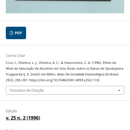
PDF
Como Citar
Cruz, I., Oliveira, L. J., Oliveira, A. C., & Vasconcelos, C. A. (1996). Efeito do
Nível de Saturação de Alumínio em Solo Ácido sobre os Danos de Spodoptera
frugiperda (J. E. Smith) em Milho.
Anais Da Sociedade Entomológica Do Brasil
,
25
(2), 293–297. https://doi.org/10.37486/0301-8059.v25i2.1132
Fomatos de Citação
Edição
v. 25 n. 2 (1996)