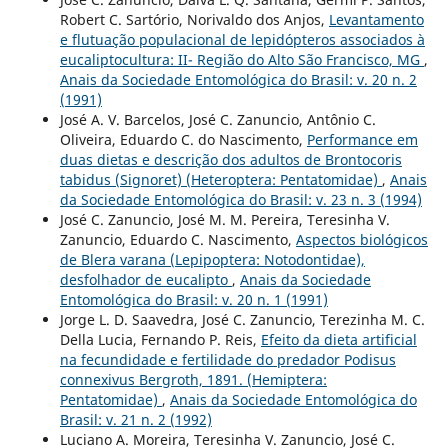
Robert C. Sartório, Norivaldo dos Anjos,
Levantamento
e flutuação populacional de lepidópteros associados à
eucaliptocultura: II- Região do Alto São Francisco, MG
,
Anais da Sociedade Entomológica do Brasil: v. 20 n. 2
(1991)
José A. V. Barcelos, José C. Zanuncio, Antônio C.
Oliveira, Eduardo C. do Nascimento,
Performance em
duas dietas e descrição dos adultos de Brontocoris
tabidus (Signoret) (Heteroptera: Pentatomidae)
,
Anais
da Sociedade Entomológica do Brasil: v. 23 n. 3 (1994)
José C. Zanuncio, José M. M. Pereira, Teresinha V.
Zanuncio, Eduardo C. Nascimento,
Aspectos biológicos
de Blera varana (Lepipoptera: Notodontidae),
desfolhador de eucalipto
,
Anais da Sociedade
Entomológica do Brasil: v. 20 n. 1 (1991)
Jorge L. D. Saavedra, José C. Zanuncio, Terezinha M. C.
Della Lucia, Fernando P. Reis,
Efeito da dieta artificial
na fecundidade e fertilidade do predador Podisus
connexivus Bergroth, 1891. (Hemiptera:
Pentatomidae)
,
Anais da Sociedade Entomológica do
Brasil: v. 21 n. 2 (1992)
Luciano A. Moreira, Teresinha V. Zanuncio, José C.