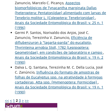
Zanuncio, Marcelo C. Picanço,
Aspectos
biomorfológicos de Tynacantha marginata Dallas
(heteroptera: Pentatoniidae) alimentado com larvas de
Tenebrio molitor L. (Coleoptera: Tenebrionidae)
,
Anais da Sociedade Entomológica do Brasil: v. 25 n. 1
(1996)
Germi P. Santos, Norivaldo dos Anjos, José C.
Zanuncio, Terezinha V. Zanuncio,
Eficiência de
diflubenzuron à "lagarta-parda" do eucalipto,
Thyrinteina arnobia Stoll, 1782 (Lepipoptera:
Geometridae), em condições de laboratório e campo
,
Anais da Sociedade Entomológica do Brasil: v. 19 n. 2
(1990)
Dalva L. Q. Santana, Terezinha M. C. Della Lucia, José
C. Zanúncio,
Influência do formato de amostras de
folhas de Eucalyptus spp. na atratividade à formigas
cortadeiras, Atta spp. (Hymenoptera: Formicidae)
,
Anais da Sociedade Entomológica do Brasil: v. 19 n. 1
(1990)
<<
<
1
2
3
>
>>