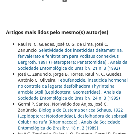
Artigos mais lidos pelo mesmo(s) autor(es)
Raul N. C. Guedes, José O. G. de Lima, José C.
Zanuncio,
Seletividade dos inseticidas deltametrina,
fenvalerato e fenitrotiom para Podisus connexivus
Bergroth, 1891 (Heteroptera: Pentatomidae)
,
Anais da
Sociedade Entomológica do Brasil: v. 21 n. 3 (1992)
José C. Zanuncio, Jorge B. Torres, Raul N. C. Guedes,
Antônio C. Oliveira,
Tebufenozide, inseticida hormonal
no controle da lagarta desfolhadora Thyrinteina
arnobia Stoll (Lepidoptera: Geometridae)
,
Anais da
Sociedade Entomológica do Brasil: v. 24 n. 3 (1995)
Germi P. Santos, Norivaldo dos Anjos, José C.
Zanúncio,
Biologia de Eustema sericea Schaus, 1922
(Lepidoptera: Notodontidae), desfolhadora de sobrasil
Colubrina rufa (Rhamnaceae)
,
Anais da Sociedade
Entomológica do Brasil: v. 18 n. 2 (1989)
José C. Zanúncio, Dalva L. Q. Santana, Germi P. Santos,