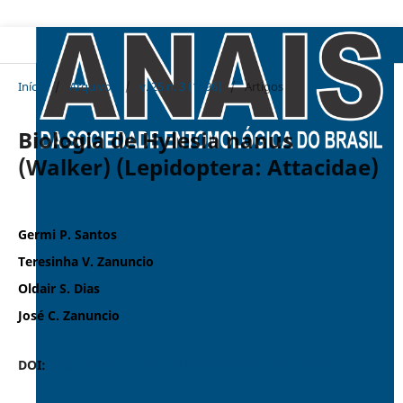
Início
/
Arquivos
/
v. 25 n. 3 (1996)
/
Artigos
Biologia de Hylesia nanus
(Walker) (Lepidoptera: Attacidae)
Germi P. Santos
Teresinha V. Zanuncio
Oldair S. Dias
José C. Zanuncio
DOI:
https://doi.org/10.37486/0301-8059.v25i3.1163