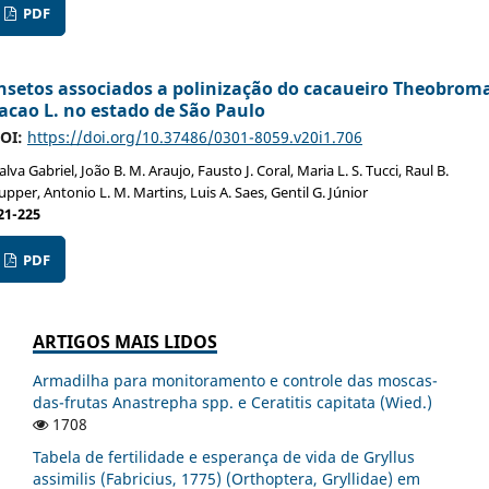
PDF
nsetos associados a polinização do cacaueiro Theobrom
acao L. no estado de São Paulo
OI:
https://doi.org/10.37486/0301-8059.v20i1.706
alva Gabriel, João B. M. Araujo, Fausto J. Coral, Maria L. S. Tucci, Raul B.
upper, Antonio L. M. Martins, Luis A. Saes, Gentil G. Júnior
21-225
PDF
ARTIGOS MAIS LIDOS
Armadilha para monitoramento e controle das moscas-
das-frutas Anastrepha spp. e Ceratitis capitata (Wied.)
1708
Tabela de fertilidade e esperança de vida de Gryllus
assimilis (Fabricius, 1775) (Orthoptera, Gryllidae) em