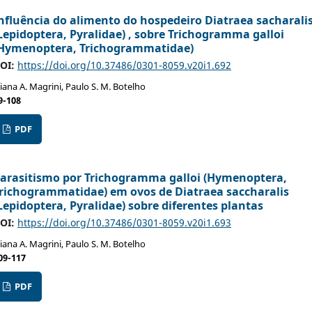
nfluência do alimento do hospedeiro Diatraea sacharali
Lepidoptera, Pyralidae) , sobre Trichogramma galloi
Hymenoptera, Trichogrammatidae)
OI:
https://doi.org/10.37486/0301-8059.v20i1.692
liana A. Magrini, Paulo S. M. Botelho
9-108
PDF
arasitismo por Trichogramma galloi (Hymenoptera,
richogrammatidae) em ovos de Diatraea saccharalis
Lepidoptera, Pyralidae) sobre diferentes plantas
OI:
https://doi.org/10.37486/0301-8059.v20i1.693
liana A. Magrini, Paulo S. M. Botelho
09-117
PDF