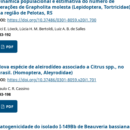
inâmica populacional e estimativa do número de
erações de Grapholita molesta (Lepidoptera, Tortricidae
a região de Pelotas, RS
OI:
https://doi.org/10.37486/0301-8059.v20i1.700
lci E. Löeck, Lúcia H. M. Bertoldi, Luiz A. B. de Salles
83-192
PDF
ova espécie de aleirodídeo associado a Citrus spp., no
rasil. (Homoptera, Aleyrodidae)
OI:
https://doi.org/10.37486/0301-8059.v20i1.701
aulo C. R. Cassino
93-198
PDF
atogenicidade do isolado I-149Bb de Beauveria bassiana