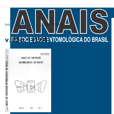
Início
/
Arquivos
/
v. 20 n. 1 (1991)
v. 20 n. 1 (1991)