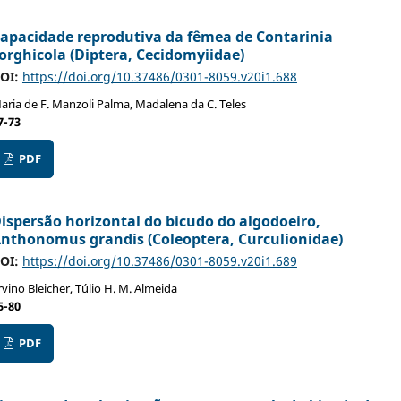
apacidade reprodutiva da fêmea de Contarinia
orghicola (Diptera, Cecidomyiidae)
OI:
https://doi.org/10.37486/0301-8059.v20i1.688
aria de F. Manzoli Palma, Madalena da C. Teles
7-73
PDF
ispersão horizontal do bicudo do algodoeiro,
nthonomus grandis (Coleoptera, Curculionidae)
OI:
https://doi.org/10.37486/0301-8059.v20i1.689
rvino Bleicher, Túlio H. M. Almeida
5-80
PDF