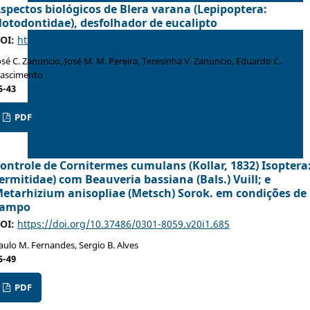
spectos biológicos de Blera varana (Lepipoptera:
otodontidae), desfolhador de eucalipto
OI:
https://doi.org/10.37486/0301-8059.v20i1.684
osé C. Zanuncio, José M. M. Pereira, Teresinha V. Zanuncio, Eduardo C.
ascimento
5-43
PDF
ontrole de Cornitermes cumulans (Kollar, 1832) Isoptera
ermitidae) com Beauveria bassiana (Bals.) Vuill; e
etarhizium anisopliae (Metsch) Sorok. em condições de
campo
OI:
https://doi.org/10.37486/0301-8059.v20i1.685
aulo M. Fernandes, Sergio B. Alves
5-49
PDF