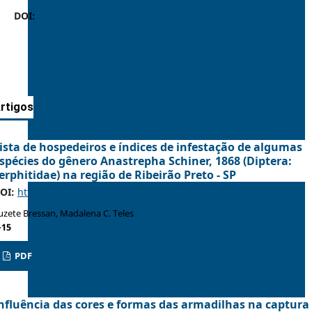
DOI:
https://doi.org/10.37486/0301-8059.v20i1
rtigos
ista de hospedeiros e índices de infestação de algumas
spécies do gênero Anastrepha Schiner, 1868 (Diptera:
erphitidae) na região de Ribeirão Preto - SP
OI:
https://doi.org/10.37486/0301-8059.v20i1.681
uzete Bressan, Madalena C. Teles
-15
PDF
nfluência das cores e formas das armadilhas na captura