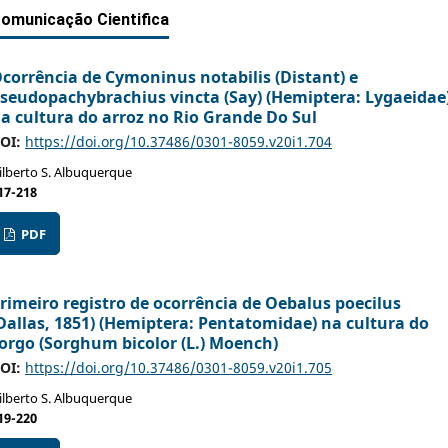
omunicação Cientifica
corrência de Cymoninus notabilis (Distant) e
seudopachybrachius vincta (Say) (Hemiptera: Lygaeidae
a cultura do arroz no Rio Grande Do Sul
OI:
https://doi.org/10.37486/0301-8059.v20i1.704
ilberto S. Albuquerque
17-218
PDF
rimeiro registro de ocorrência de Oebalus poecilus
Dallas, 1851) (Hemiptera: Pentatomidae) na cultura do
orgo (Sorghum bicolor (L.) Moench)
OI:
https://doi.org/10.37486/0301-8059.v20i1.705
ilberto S. Albuquerque
19-220