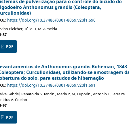
istemas de pulverização para o controle do bicudo do
lgodoeiro Anthonomus grandis (Coleoptera,
urculionidae)
OI:
https://doi.org/10.37486/0301-8059.v20i1.690
rvino Bleicher, Túlio H. M. Almeida
1-87
PDF
evantamentos de Anthonomus grandis Boheman, 1843
Coleoptera; Curculionidae), utilizando-se amostragem d
obertura do solo, para estudos de hibernação
OI:
https://doi.org/10.37486/0301-8059.v20i1.691
alva Gabriel, Renato da S. Tancini, Maria P. M. Luporini, Antonio F. Ferreira,
inicius A. Coelho
9-97
PDF