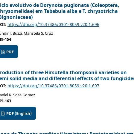
iclo evolutivo de Dorynota pugionata (Coleoptera,
hrysomelidae) em Tabebuia alba e T. chrysotricha
Bignoniaceae)
OI:
https://doi.org/10.37486/0301-8059.v20i1.696
undir J. Buzzi, Maristela S. Cruz
49-154
PDF
roduction of three Hirsutella thompsonii varieties on
emi-solid media and differential effects of two fungicide
OI:
https://doi.org/10.37486/0301-8059.v20i1.697
aniel R. Sosa Gomez
55-163
PDF (English)