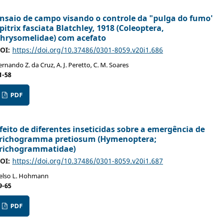
nsaio de campo visando o controle da "pulga do fumo'
pitrix fasciata Blatchley, 1918 (Coleoptera,
hrysomelidae) com acefato
OI:
https://doi.org/10.37486/0301-8059.v20i1.686
ernando Z. da Cruz, A. J. Peretto, C. M. Soares
1-58
PDF
feito de diferentes inseticidas sobre a emergência de
richogramma pretiosum (Hymenoptera;
richogrammatidae)
OI:
https://doi.org/10.37486/0301-8059.v20i1.687
elso L. Hohmann
9-65
PDF