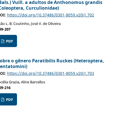
Bals.) Vuill. a adultos de Anthonomus grandis
Coleoptera, Curculionidae)
OI:
https://doi.org/10.37486/0301-8059.v20i1.702
oão L. B. Coutinho, José V. de Oliveira
99-207
PDF
obre o gênero Paratibilis Ruckes (Heteroptera,
entatomini)
OI:
https://doi.org/10.37486/0301-8059.v20i1.703
océlia Grazia, Aline Barcellos
09-216
PDF