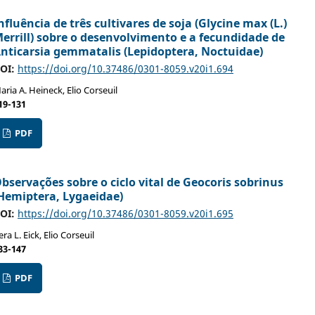
nfluência de três cultivares de soja (Glycine max (L.)
errill) sobre o desenvolvimento e a fecundidade de
nticarsia gemmatalis (Lepidoptera, Noctuidae)
OI:
https://doi.org/10.37486/0301-8059.v20i1.694
aria A. Heineck, Elio Corseuil
19-131
PDF
bservações sobre o ciclo vital de Geocoris sobrinus
Hemiptera, Lygaeidae)
OI:
https://doi.org/10.37486/0301-8059.v20i1.695
era L. Eick, Elio Corseuil
33-147
PDF