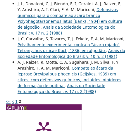
J. L. Donatoni, C. J. Biondo, F. I. Geraldi, A. J. Raizer, F.
Y. Arashiro, A. I. Clari, F. A. M. Mariconi,
Defensivos
químicos para o combate ao ácaro branco
Polyphagotarsonemus latus (Banks, 1904) em cultura
de algodão
,
Anais da Sociedade Entomológica do
Brasil: v. 17 n. 2 (1988)
J. C. Carvalho, S. Tavares, T. J. Fekete, F. A. M. Mariconi,
Polvilhamento experimental contra o "ácaro rajado"
Tetranychus urticae Koch, 1836, em algodão
,
Anais da
Sociedade Entomológica do Brasil: v. 10 n. 2 (1981)
A. J. Raizer, R. Motta, C. A. Sugahara, J. M. Silva, F. Y.
Arashiro, F. A. M. Mariconi,
Combate ao ácaro da
leprose Brevipalpus phoenicis (Geijskes, 1939) em
citros, com defensivos químicos, incluídos inibidores
de formação de quitina
,
Anais da Sociedade
Entomológica do Brasil: v. 17 n. 2 (1988)
<<
<
1
2