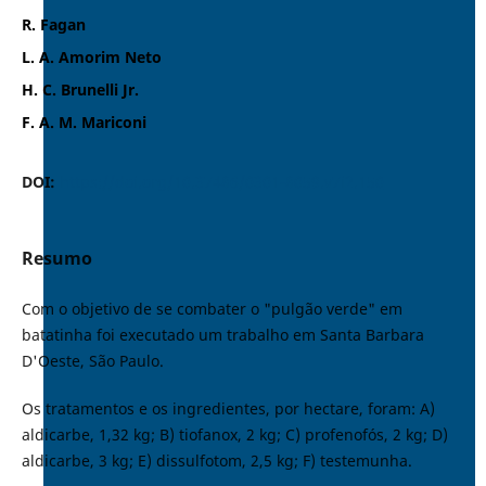
R. Fagan
L. A. Amorim Neto
H. C. Brunelli Jr.
F. A. M. Mariconi
DOI:
https://doi.org/10.37486/0301-8059.v7i2.150
Resumo
Com o objetivo de se combater o "pulgão verde" em
batatinha foi executado um trabalho em Santa Barbara
D'Oeste, São Paulo.
Os tratamentos e os ingredientes, por hectare, foram: A)
aldicarbe, 1,32 kg; B) tiofanox, 2 kg; C) profenofós, 2 kg; D)
aldicarbe, 3 kg; E) dissulfotom, 2,5 kg; F) testemunha.