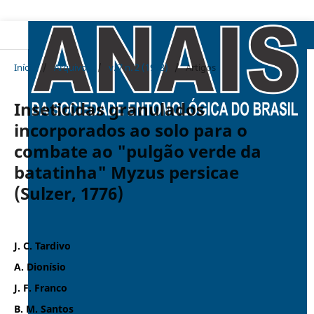
Início
/
Arquivos
/
v. 7 n. 2 (1978)
/
Artigos
Inseticidas granulados
incorporados ao solo para o
combate ao "pulgão verde da
batatinha" Myzus persicae
(Sulzer, 1776)
J. C. Tardivo
A. Dionísio
J. F. Franco
B. M. Santos