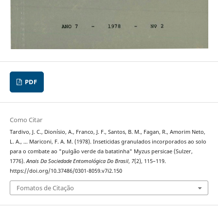
PDF
Como Citar
Tardivo, J. C., Dionísio, A., Franco, J. F., Santos, B. M., Fagan, R., Amorim Neto,
L. A., … Mariconi, F. A. M. (1978). Inseticidas granulados incorporados ao solo
para o combate ao "pulgão verde da batatinha" Myzus persicae (Sulzer,
1776).
Anais Da Sociedade Entomológica Do Brasil
,
7
(2), 115–119.
https://doi.org/10.37486/0301-8059.v7i2.150
Fomatos de Citação