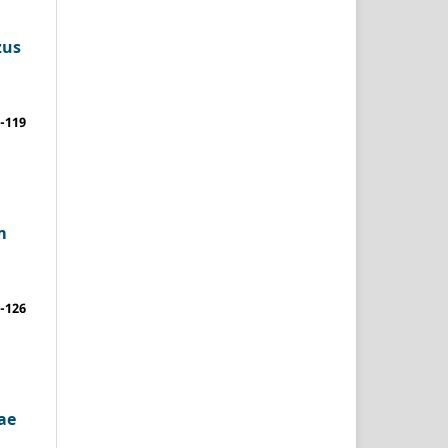
zus
-119
m
-126
ae