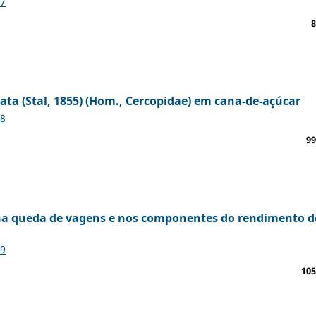
47
8
ta (Stal, 1855) (Hom., Cercopidae) em cana-de-açúcar
48
99
s na queda de vagens e nos componentes do rendimento d
49
105