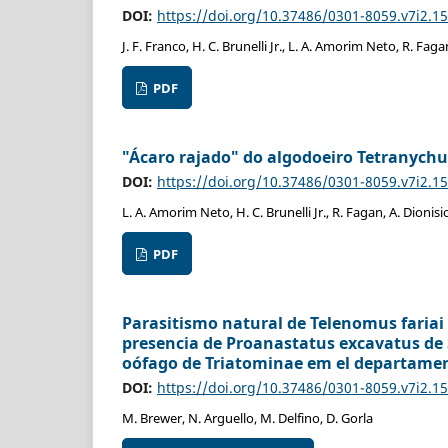
DOI:
https://doi.org/10.37486/0301-8059.v7i2.1
J. F. Franco, H. C. Brunelli Jr., L. A. Amorim Neto, R. Faga
PDF
"Ácaro rajado" do algodoeiro Tetranychu
DOI:
https://doi.org/10.37486/0301-8059.v7i2.1
L. A. Amorim Neto, H. C. Brunelli Jr., R. Fagan, A. Dionisio
PDF
Parasitismo natural de Telenomus fariai
presencia de Proanastatus excavatus de 
oófago de Triatominae em el departamen
DOI:
https://doi.org/10.37486/0301-8059.v7i2.1
M. Brewer, N. Arguello, M. Delfino, D. Gorla