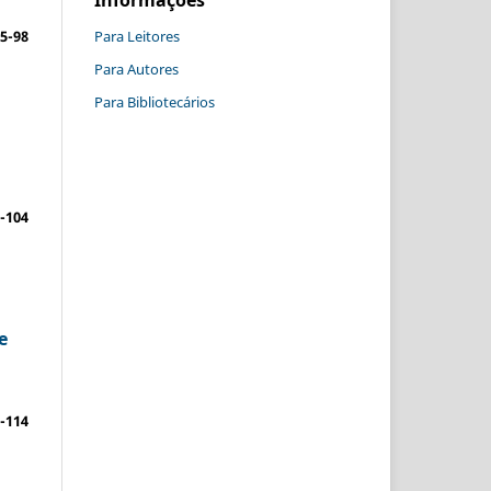
Informações
5-98
Para Leitores
Para Autores
Para Bibliotecários
-104
e
-114