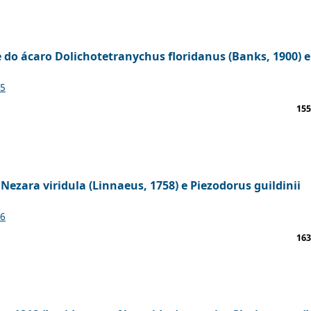
e do ácaro Dolichotetranychus floridanus (Banks, 1900) 
55
155
 Nezara viridula (Linnaeus, 1758) e Piezodorus guildinii
56
163