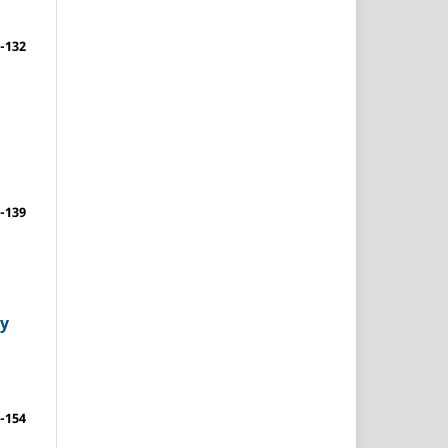
-132
-139
 y
-154