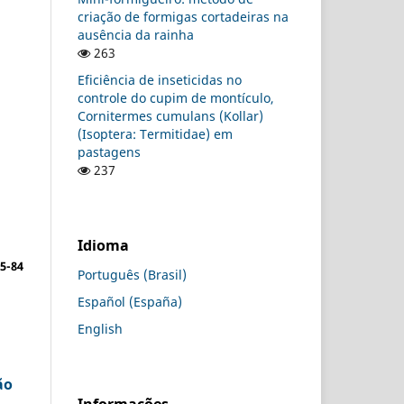
criação de formigas cortadeiras na
ausência da rainha
263
Eficiência de inseticidas no
controle do cupim de montículo,
Cornitermes cumulans (Kollar)
(Isoptera: Termitidae) em
pastagens
237
Idioma
5-84
Português (Brasil)
Español (España)
English
ão