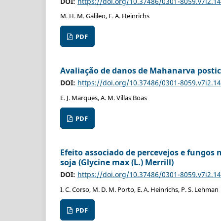
DOI:
https://doi.org/10.37486/0301-8059.v7i2.1
M. H. M. Galileo, E. A. Heinrichs
PDF
Avaliação de danos de Mahanarva postica
DOI:
https://doi.org/10.37486/0301-8059.v7i2.1
E. J. Marques, A. M. Villas Boas
PDF
Efeito associado de percevejos e fungo
soja (Glycine max (L.) Merrill)
DOI:
https://doi.org/10.37486/0301-8059.v7i2.1
I. C. Corso, M. D. M. Porto, E. A. Heinrichs, P. S. Lehman
PDF