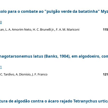
 solo para o combate ao "pulgão verde da batatinha" My
50
agan, L. A. Amorim Neto, H. C. Brunelli Jr., F. A. M. Mariconi
115
hagotarsonemus latus (Banks, 1904), em algodoeiro, co
51
C. Tardivo, A. Dionisio, J. F. Franco
121
tura de algodão contra o ácaro rajado Tetranychus urtic