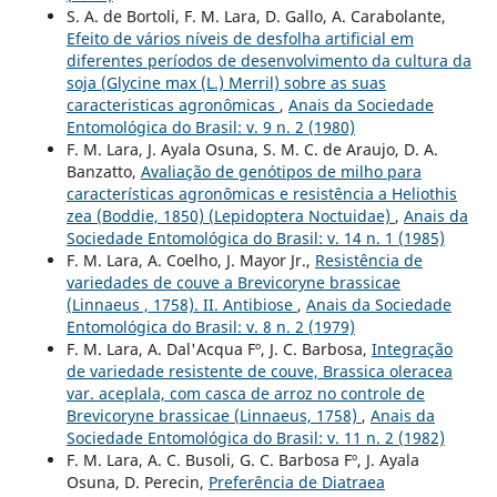
S. A. de Bortoli, F. M. Lara, D. Gallo, A. Carabolante,
Efeito de vários níveis de desfolha artificial em
diferentes períodos de desenvolvimento da cultura da
soja (Glycine max (L.) Merril) sobre as suas
caracteristicas agronômicas
,
Anais da Sociedade
Entomológica do Brasil: v. 9 n. 2 (1980)
F. M. Lara, J. Ayala Osuna, S. M. C. de Araujo, D. A.
Banzatto,
Avaliação de genótipos de milho para
características agronômicas e resistência a Heliothis
zea (Boddie, 1850) (Lepidoptera Noctuidae)
,
Anais da
Sociedade Entomológica do Brasil: v. 14 n. 1 (1985)
F. M. Lara, A. Coelho, J. Mayor Jr.,
Resistência de
variedades de couve a Brevicoryne brassicae
(Linnaeus , 1758). II. Antibiose
,
Anais da Sociedade
Entomológica do Brasil: v. 8 n. 2 (1979)
F. M. Lara, A. Dal'Acqua Fº, J. C. Barbosa,
Integração
de variedade resistente de couve, Brassica oleracea
var. aceplala, com casca de arroz no controle de
Brevicoryne brassicae (Linnaeus, 1758)
,
Anais da
Sociedade Entomológica do Brasil: v. 11 n. 2 (1982)
F. M. Lara, A. C. Busoli, G. C. Barbosa Fº, J. Ayala
Osuna, D. Perecin,
Preferência de Diatraea