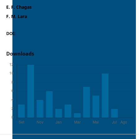
E. F. Chagas
F. M. Lara
DOI:
https://doi.org/10.37486/0301-8059.v8i2.191
Downloads