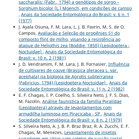
saccharalis: (Fabr., 1794) a genótipos de sorgo –
Sorghum bicolor (L.) Moench, em condições de campo
,
Anais da Sociedade Entomológica do Brasil: v. 6 n. 1
(1977)
J. Ayala Osuna, F. M. Lara, L. J. B. Favrin, M. S. de O.
Campos,
Avaliação e Seleção de progênies S1 do
composto flint de milho, visando a resistência ao
ataque de Heliothis zea (Boddie, 1850) (Lepidoptera -
Noctuidae)
,
Anais da Sociedade Entomológica do
Brasil: v. 10 n. 2 (1981)
J. D. Vendramim, F. M. Lara, J. B. Fornasier,
Influência
de cultivares de couve (Brassica oleracea L. var.
acephala) na biologia de Agrotis subterranea
(Fabricius, 1794) (Lepidoptera-Noctuidae)
,
Anais da
Sociedade Entomológica do Brasil: v. 11 n. 2 (1982)
E. F. Chagas, I. P. Coelho, S. Silveira Neto, J. F. S. Dias,
M. Fazolin,
Análise faunística da família Pyralidae
(Lepidoptera) através de levantamentos com
armadilha luminosa em Piracicaba - SP
,
Anais da
Sociedade Entomológica do Brasil: v. 8 n. 2 (1979)
S. Silveira Neto, A. J. B. P. Braz Braz, R. A. Zucchi, E. F.
Chagas, M. Menezes,
Levantamento de insetos
sugadores em citros com coletor de sucção costal
,