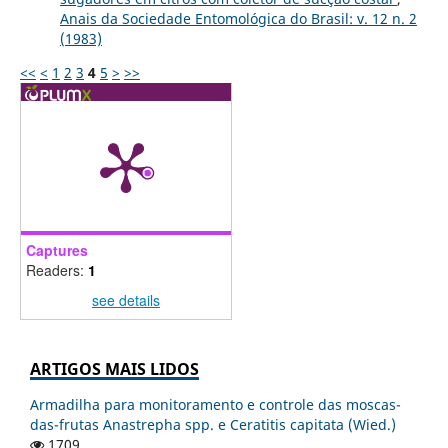
Anais da Sociedade Entomológica do Brasil: v. 12 n. 2
(1983)
<<
<
1
2
3
4
5
>
>>
Captures
Readers:
1
see details
ARTIGOS MAIS LIDOS
Armadilha para monitoramento e controle das moscas-
das-frutas Anastrepha spp. e Ceratitis capitata (Wied.)
1709