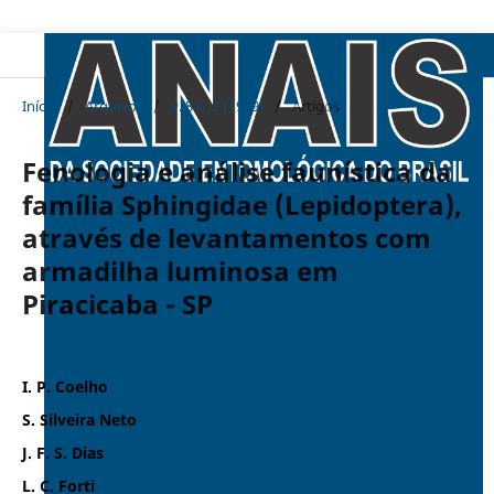
Início
/
Arquivos
/
v. 8 n. 2 (1979)
/
Artigos
Fenologia e análise faunística da
família Sphingidae (Lepidoptera),
através de levantamentos com
armadilha luminosa em
Piracicaba - SP
I. P. Coelho
S. Silveira Neto
J. F. S. Dias
L. C. Forti