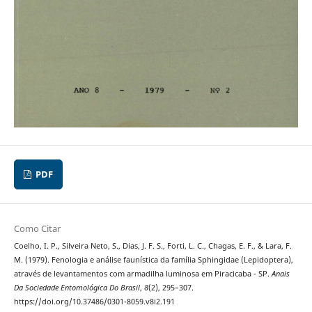
PDF
Como Citar
Coelho, I. P., Silveira Neto, S., Dias, J. F. S., Forti, L. C., Chagas, E. F., & Lara, F.
M. (1979). Fenologia e análise faunística da família Sphingidae (Lepidoptera),
através de levantamentos com armadilha luminosa em Piracicaba - SP.
Anais
Da Sociedade Entomológica Do Brasil
,
8
(2), 295–307.
https://doi.org/10.37486/0301-8059.v8i2.191