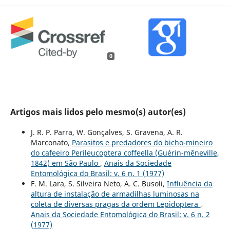
0
Artigos mais lidos pelo mesmo(s) autor(es)
J. R. P. Parra, W. Gonçalves, S. Gravena, A. R.
Marconato,
Parasitos e predadores do bicho-mineiro
do cafeeiro Perileucoptera coffeella (Guérin-mêneville,
1842) em São Paulo
,
Anais da Sociedade
Entomológica do Brasil: v. 6 n. 1 (1977)
F. M. Lara, S. Silveira Neto, A. C. Busoli,
Influência da
altura de instalação de armadilhas luminosas na
coleta de diversas pragas da ordem Lepidoptera
,
Anais da Sociedade Entomológica do Brasil: v. 6 n. 2
(1977)