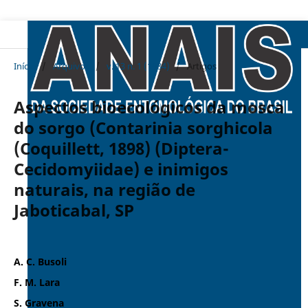
Início
/
Arquivos
/
v. 13 n. 1 (1984)
/
Artigos
Aspectos bioecológicos da mosca
do sorgo (Contarinia sorghicola
(Coquillett, 1898) (Diptera-
Cecidomyiidae) e inimigos
naturais, na região de
Jaboticabal, SP
A. C. Busoli
F. M. Lara
S. Gravena