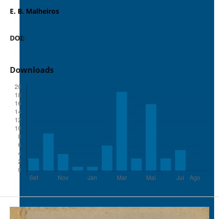
E. B. Malheiros
DOI:
https://doi.org/10.37486/0301-8059.v13i1.340
Downloads