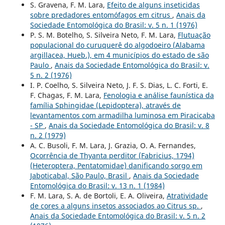
S. Gravena, F. M. Lara,
Efeito de alguns inseticidas
sobre predadores entomófagos em citrus
,
Anais da
Sociedade Entomológica do Brasil: v. 5 n. 1 (1976)
P. S. M. Botelho, S. Silveira Neto, F. M. Lara,
Flutuação
populacional do curuquerê do algodoeiro (Alabama
argillacea, Hueb.), em 4 municípios do estado de são
Paulo
,
Anais da Sociedade Entomológica do Brasil: v.
5 n. 2 (1976)
I. P. Coelho, S. Silveira Neto, J. F. S. Dias, L. C. Forti, E.
F. Chagas, F. M. Lara,
Fenologia e análise faunística da
família Sphingidae (Lepidoptera), através de
levantamentos com armadilha luminosa em Piracicaba
- SP
,
Anais da Sociedade Entomológica do Brasil: v. 8
n. 2 (1979)
A. C. Busoli, F. M. Lara, J. Grazia, O. A. Fernandes,
Ocorrência de Thyanta perditor (Fabricius, 1794)
(Heteroptera, Pentatomidae) danificando sorgo em
Jaboticabal, São Paulo, Brasil
,
Anais da Sociedade
Entomológica do Brasil: v. 13 n. 1 (1984)
F. M. Lara, S. A. de Bortoli, E. A. Oliveira,
Atratividade
de cores a alguns insetos associados ao Citrus sp.
,
Anais da Sociedade Entomológica do Brasil: v. 5 n. 2