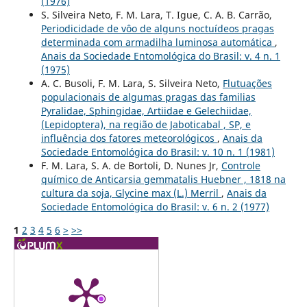
(1976)
S. Silveira Neto, F. M. Lara, T. Igue, C. A. B. Carrão,
Periodicidade de vôo de alguns noctuídeos pragas
determinada com armadilha luminosa automática
,
Anais da Sociedade Entomológica do Brasil: v. 4 n. 1
(1975)
A. C. Busoli, F. M. Lara, S. Silveira Neto,
Flutuações
populacionais de algumas pragas das familias
Pyralidae, Sphingidae, Artiidae e Gelechiidae,
(Lepidoptera), na região de Jaboticabal , SP, e
influência dos fatores meteorológicos
,
Anais da
Sociedade Entomológica do Brasil: v. 10 n. 1 (1981)
F. M. Lara, S. A. de Bortoli, D. Nunes Jr,
Controle
químico de Anticarsia gemmatalis Huebner , 1818 na
cultura da soja, Glycine max (L.) Merril
,
Anais da
Sociedade Entomológica do Brasil: v. 6 n. 2 (1977)
1
2
3
4
5
6
>
>>