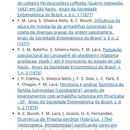
do cafeeiro Perileucoptera coffeella (Guérin-mêneville,
1842) em São Paulo
,
Anais da Sociedade
Entomológica do Brasil: v. 6 n. 1 (1977)
F. M. Lara, S. Silveira Neto, A. C. Busoli,
Influência da
altura de instalação de armadilhas luminosas na
coleta de diversas pragas da ordem Lepidoptera
,
Anais da Sociedade Entomológica do Brasil: v. 6 n. 2
(1977)
P. S. M. Botelho, S. Silveira Neto, F. M. Lara,
Flutuação
populacional do curuquerê do algodoeiro (Alabama
argillacea, Hueb.), em 4 municípios do estado de são
Paulo
,
Anais da Sociedade Entomológica do Brasil: v.
5 n. 2 (1976)
I. P. Coelho, S. Silveira Neto, J. F. S. Dias, L. C. Forti, E.
F. Chagas, F. M. Lara,
Fenologia e análise faunística da
família Sphingidae (Lepidoptera), através de
levantamentos com armadilha luminosa em Piracicaba
- SP
,
Anais da Sociedade Entomológica do Brasil: v. 8
n. 2 (1979)
A. C. Busoli, F. M. Lara, J. Grazia, O. A. Fernandes,
Ocorrência de Thyanta perditor (Fabricius, 1794)
(Heteroptera, Pentatomidae) danificando sorgo em