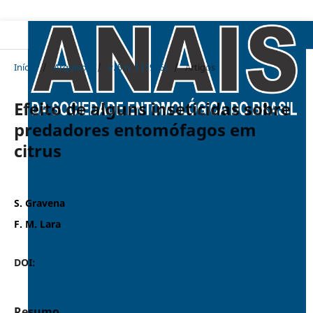
Início
/
Arquivos
/
v. 5 n. 1 (1976)
/
Artigos
Efeito de alguns inseticidas sobre
predadores entomófagos em
citrus
S. Gravena
F. M. Lara
DOI:
https://doi.org/10.37486/0301-8059.v5i1.53
Resumo