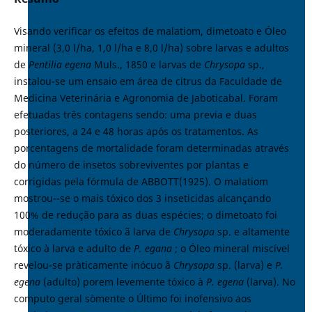
Visando verificar os efeitos de malatiom, dimetoato e Óleo
mineral (3,0 l/ha, 1,0 l/ha e 8,0 l/ha) sobre larvas e adultos
de
Pentilia egena
Muls., 1850 e larvas de
Chrysopa
sp.,
instalou-se um ensaio em área de citrus da Faculdade de
Medicina Veterinária e Agronomia de Jaboticabal. Foram
efetuadas três contagens sendo: uma previa e duas
posteriores, a 24 e 48 horas após os tratamentos. As
porcentagens de mortalidade foram determinadas através
do número de insetos sobreviventes por plantas e
corrigidas pela fórmula de ABBOTT(1925). O malatiom
mostrou--se o mais tóxico dos 3 inseticidas alcançando
100% de redução para as duas espécies; o dimetoato foi
moderadamente tóxico ã larva de
Chrysopa
sp. e altamente
tóxico à larva e adulto de
P. egana
; o Óleo mineral miscível
revelou-se pràticamente inócuo ã
Chrysopa
sp. (larva) e
P.
egena
(adulto) porem levemente tóxico à
P. egena
(larva). No
computo geral sòmente o Último foi inofensivo aos