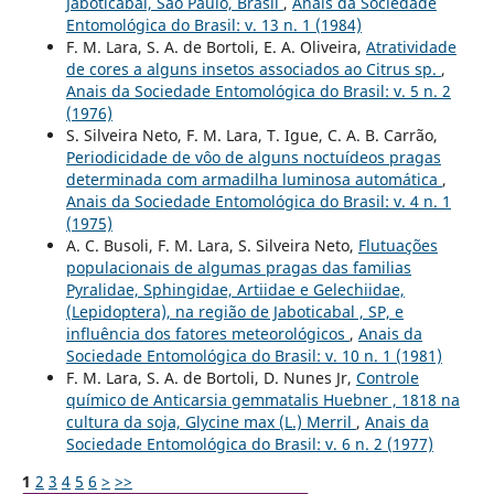
Jaboticabal, São Paulo, Brasil
,
Anais da Sociedade
Entomológica do Brasil: v. 13 n. 1 (1984)
F. M. Lara, S. A. de Bortoli, E. A. Oliveira,
Atratividade
de cores a alguns insetos associados ao Citrus sp.
,
Anais da Sociedade Entomológica do Brasil: v. 5 n. 2
(1976)
S. Silveira Neto, F. M. Lara, T. Igue, C. A. B. Carrão,
Periodicidade de vôo de alguns noctuídeos pragas
determinada com armadilha luminosa automática
,
Anais da Sociedade Entomológica do Brasil: v. 4 n. 1
(1975)
A. C. Busoli, F. M. Lara, S. Silveira Neto,
Flutuações
populacionais de algumas pragas das familias
Pyralidae, Sphingidae, Artiidae e Gelechiidae,
(Lepidoptera), na região de Jaboticabal , SP, e
influência dos fatores meteorológicos
,
Anais da
Sociedade Entomológica do Brasil: v. 10 n. 1 (1981)
F. M. Lara, S. A. de Bortoli, D. Nunes Jr,
Controle
químico de Anticarsia gemmatalis Huebner , 1818 na
cultura da soja, Glycine max (L.) Merril
,
Anais da
Sociedade Entomológica do Brasil: v. 6 n. 2 (1977)
1
2
3
4
5
6
>
>>