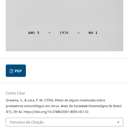
PDF
Como Citar
Gravena, S., & Lara, F. M. (1976). Efeito de alguns inseticidas sobre
predadores entomófagos em citrus.
Anais Da Sociedade Entomológica Do Brasil
,
5
(1), 39–42. https://doi.org/10.37486/0301-8059.v5i1.53
Fomatos de Citação