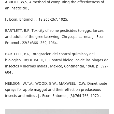
ABBOTT, W.S. A method of computing the effectiveness of
an inseticide ,
J . Econ. Entomol . , 18:265-267, 1925.
BARTLETT, B.R. Toxicity of some pesticides to eggs, larvae,
and adults of the gree lacewing, Chrysopa carnea. J . Econ.
Entomol . 22(3):366--369, 1964.
BARTLETT, B.R, Integracion del control quimico y del
biologico , In:DE BACH, P. Contrai biologi co de las plagas de
insectos y hierbas malas . México, Continental, 1968. p. 592-
604 .
NEILSON, W.T.A,; WOOD, G.W.; MAXWEEL , C.W. Dimethoate
sprays for apple maggot and their effect on predaceous
insects and mites . J . Econ. Entomol., (3):764-766, 1970 .