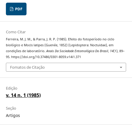
PDF
Como Citar
Ferreira, M. J. M., & Parra, J. R. P. (1985). Efeito do fotoperíodo no ciclo
biológico e Mocis latipes (Guenée, 1852) (Lepidoptera: Noctuidae), em
condições de laboratório.
Anais Da Sociedade Entomológica Do Brasil
,
14
(1), 89–
95. https://doi.org/10.37486/0301-8059.v14i1.371
Fomatos de Citação
Edição
v. 14 n. 1 (1985)
Seção
Artigos