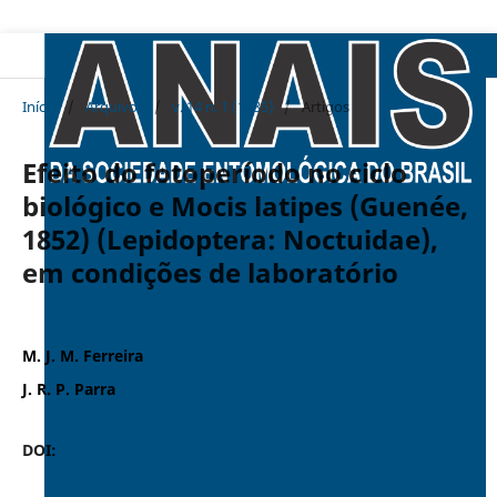
Início
/
Arquivos
/
v. 14 n. 1 (1985)
/
Artigos
Efeito do fotoperíodo no ciclo
biológico e Mocis latipes (Guenée,
1852) (Lepidoptera: Noctuidae),
em condições de laboratório
M. J. M. Ferreira
J. R. P. Parra
DOI:
https://doi.org/10.37486/0301-8059.v14i1.371