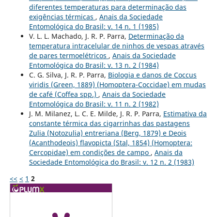
diferentes temperaturas para determinação das
exigências térmicas
,
Anais da Sociedade
Entomológica do Brasil: v. 14 n. 1 (1985)
V. L. L. Machado, J. R. P. Parra,
Determinação da
temperatura intracelular de ninhos de vespas através
de pares termoelétricos
,
Anais da Sociedade
Entomológica do Brasil: v. 13 n. 2 (1984)
C. G. Silva, J. R. P. Parra,
Biologia e danos de Coccus
viridis (Green, 1889) (Homoptera-Coccidae) em mudas
de café (Coffea spp.)
,
Anais da Sociedade
Entomológica do Brasil: v. 11 n. 2 (1982)
J. M. Milanez, L. C. E. Milde, J. R. P. Parra,
Estimativa da
constante térmica das cigarrinhas das pastagens
Zulia (Notozulia) entreriana (Berg, 1879) e Deois
(Acanthodeois) flavopicta (Stal, 1854) (Homoptera:
Cercopidae) em condições de campo
,
Anais da
Sociedade Entomológica do Brasil: v. 12 n. 2 (1983)
<<
<
1
2