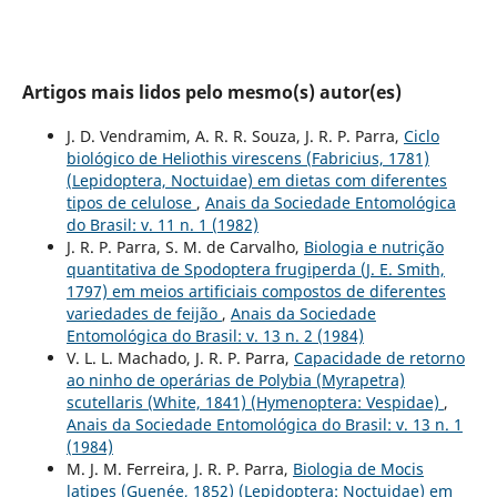
Artigos mais lidos pelo mesmo(s) autor(es)
J. D. Vendramim, A. R. R. Souza, J. R. P. Parra,
Ciclo
biológico de Heliothis virescens (Fabricius, 1781)
(Lepidoptera, Noctuidae) em dietas com diferentes
tipos de celulose
,
Anais da Sociedade Entomológica
do Brasil: v. 11 n. 1 (1982)
J. R. P. Parra, S. M. de Carvalho,
Biologia e nutrição
quantitativa de Spodoptera frugiperda (J. E. Smith,
1797) em meios artificiais compostos de diferentes
variedades de feijão
,
Anais da Sociedade
Entomológica do Brasil: v. 13 n. 2 (1984)
V. L. L. Machado, J. R. P. Parra,
Capacidade de retorno
ao ninho de operárias de Polybia (Myrapetra)
scutellaris (White, 1841) (Hymenoptera: Vespidae)
,
Anais da Sociedade Entomológica do Brasil: v. 13 n. 1
(1984)
M. J. M. Ferreira, J. R. P. Parra,
Biologia de Mocis
latipes (Guenée, 1852) (Lepidoptera: Noctuidae) em