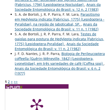
(Fabricius, 1794) (Lepidoptera-Noctuidae)
,
Anais da
Sociedade Entomológica do Brasil: v. 12 n. 2 (1983)
S. A. de Bortoli, J. R. P. Parra, F. M. Lara,
Parasitismo
em Hedylepta indicata (Fabricius, 1775) (Lepidoptera -
Pyralidae), na região de Jaboticabal, SP.
,
Anais da
Sociedade Entomológica do Brasil: v. 11 n. 1 (1982)
S. A. de Bortoli, J. R. P. Parra, F. M. Lara,
Testes de
gaiolas para postura de Hedylepta indicata (Fabricius,
1775) (Lepidoptera-Pyralidae)
,
Anais da Sociedade
Entomológica do Brasil: v. 11 n. 2 (1982)
J. F. D. Nantes, J. R. P. Parra,
Biologia de Perileucoptera
coffeella (Guêrin-Mêneville, 1842) (Lepidoptera,
Lyonetiidae), em três variedades de café (Coffea spp)
,
Anais da Sociedade Entomológica do Brasil: v. 6 n. 2
(1977)
1
2
>
>>