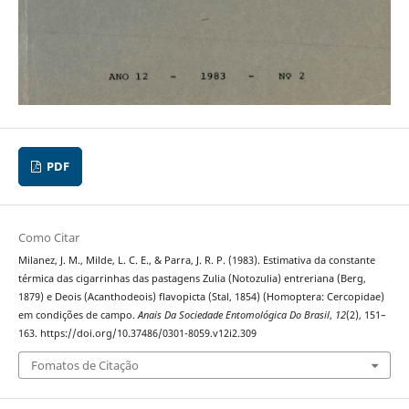
PDF
Como Citar
Milanez, J. M., Milde, L. C. E., & Parra, J. R. P. (1983). Estimativa da constante
térmica das cigarrinhas das pastagens Zulia (Notozulia) entreriana (Berg,
1879) e Deois (Acanthodeois) flavopicta (Stal, 1854) (Homoptera: Cercopidae)
em condições de campo.
Anais Da Sociedade Entomológica Do Brasil
,
12
(2), 151–
163. https://doi.org/10.37486/0301-8059.v12i2.309
Fomatos de Citação