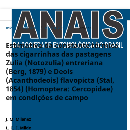
Início
/
Arquivos
/
v. 12 n. 2 (1983)
/
Artigos
Estimativa da constante térmica
das cigarrinhas das pastagens
Zulia (Notozulia) entreriana
(Berg, 1879) e Deois
(Acanthodeois) flavopicta (Stal,
1854) (Homoptera: Cercopidae)
em condições de campo
J. M. Milanez
L. C. E. Milde