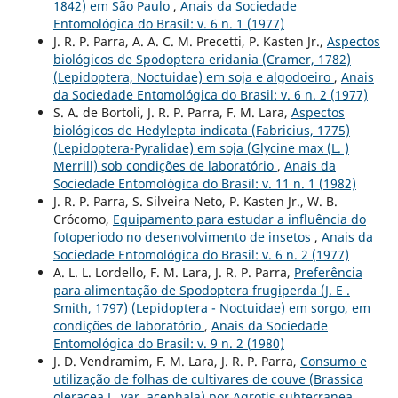
1842) em São Paulo
,
Anais da Sociedade
Entomológica do Brasil: v. 6 n. 1 (1977)
J. R. P. Parra, A. A. C. M. Precetti, P. Kasten Jr.,
Aspectos
biológicos de Spodoptera eridania (Cramer, 1782)
(Lepidoptera, Noctuidae) em soja e algodoeiro
,
Anais
da Sociedade Entomológica do Brasil: v. 6 n. 2 (1977)
S. A. de Bortoli, J. R. P. Parra, F. M. Lara,
Aspectos
biológicos de Hedylepta indicata (Fabricius, 1775)
(Lepidoptera-Pyralidae) em soja (Glycine max (L. )
Merrill) sob condições de laboratório
,
Anais da
Sociedade Entomológica do Brasil: v. 11 n. 1 (1982)
J. R. P. Parra, S. Silveira Neto, P. Kasten Jr., W. B.
Crócomo,
Equipamento para estudar a influência do
fotoperiodo no desenvolvimento de insetos
,
Anais da
Sociedade Entomológica do Brasil: v. 6 n. 2 (1977)
A. L. L. Lordello, F. M. Lara, J. R. P. Parra,
Preferência
para alimentação de Spodoptera frugiperda (J. E .
Smith, 1797) (Lepidoptera - Noctuidae) em sorgo, em
condições de laboratório
,
Anais da Sociedade
Entomológica do Brasil: v. 9 n. 2 (1980)
J. D. Vendramim, F. M. Lara, J. R. P. Parra,
Consumo e
utilização de folhas de cultivares de couve (Brassica
oleracea L. var. acephala) por Agrotis subterranea