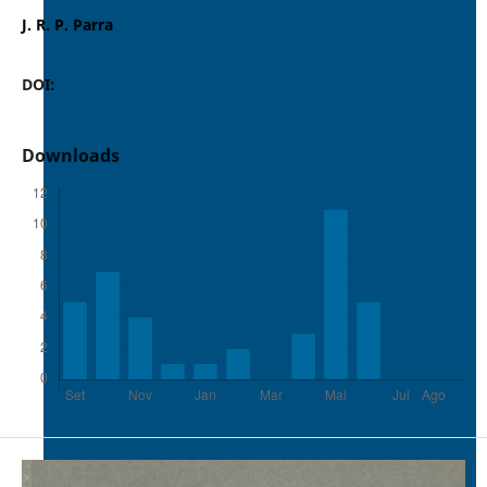
J. R. P. Parra
DOI:
https://doi.org/10.37486/0301-8059.v12i2.309
Downloads