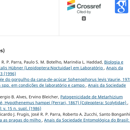
0
s)
sé R. P. Parra, Paulo S. M. Botelho, Marinéia L. Haddad,
Biologia e
talis Hübner (Lepidoptera:Noctuidae) em Laboratório
,
Anais da
 3 (1996)
le do gorgulho da cana-de-açúcar Sphenophorus levis Vaurie, 197
a spp. em condições de laboratório e campo
,
Anais da Sociedade
rgio B. Alves, Ervino Bleicher,
Patogenicidade de Metarhizium
afé, Hypothenemus hampei (Ferrari, 1867) (Coleoptera: Scolytidae)
,
 v. 15 n. supl. (1986)
icardo J. Frugis, José R. P. Parra, Roberto A. Zucchi, Santo Bonganh
ra as pragas do milho
,
Anais da Sociedade Entomológica do Brasil: 