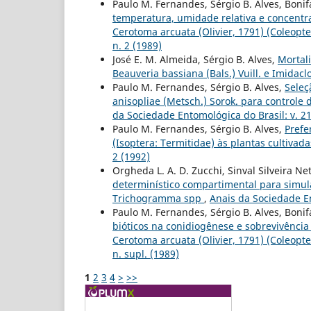
Paulo M. Fernandes, Sérgio B. Alves, Bonif
temperatura, umidade relativa e concentra
Cerotoma arcuata (Olivier, 1791) (Coleopt
n. 2 (1989)
José E. M. Almeida, Sérgio B. Alves,
Mortal
Beauveria bassiana (Bals.) Vuill. e Imidac
Paulo M. Fernandes, Sérgio B. Alves,
Seleç
anisopliae (Metsch.) Sorok. para controle 
da Sociedade Entomológica do Brasil: v. 21
Paulo M. Fernandes, Sérgio B. Alves,
Prefe
(Isoptera: Termitidae) às plantas cultivad
2 (1992)
Orgheda L. A. D. Zucchi, Sinval Silveira Net
determinístico compartimental para simular
Trichogramma spp
,
Anais da Sociedade En
Paulo M. Fernandes, Sérgio B. Alves, Boni
bióticos na conidiogênese e sobrevivência 
Cerotoma arcuata (Olivier, 1791) (Coleopt
n. supl. (1989)
1
2
3
4
>
>>