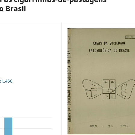
 Brasil
l..456