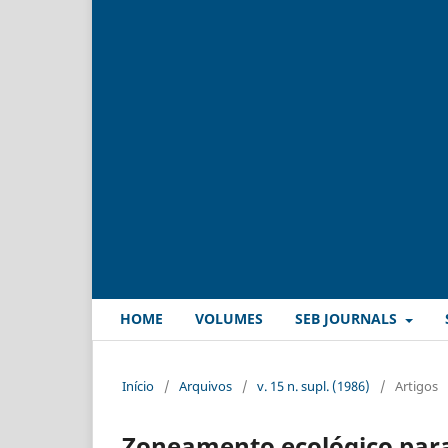
HOME
VOLUMES
SEB JOURNALS
Início
/
Arquivos
/
v. 15 n. supl. (1986)
/
Artigos
Zoneamento ecológico para