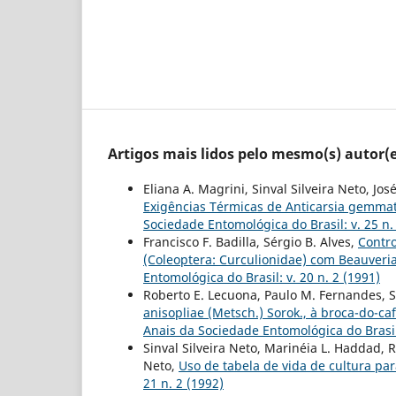
Artigos mais lidos pelo mesmo(s) autor(e
Eliana A. Magrini, Sinval Silveira Neto, Jo
Exigências Térmicas de Anticarsia gemma
Sociedade Entomológica do Brasil: v. 25 n.
Francisco F. Badilla, Sérgio B. Alves,
Contro
(Coleoptera: Curculionidae) com Beauveri
Entomológica do Brasil: v. 20 n. 2 (1991)
Roberto E. Lecuona, Paulo M. Fernandes, Se
anisopliae (Metsch.) Sorok., à broca-do-c
Anais da Sociedade Entomológica do Brasil:
Sinval Silveira Neto, Marinéia L. Haddad, R
Neto,
Uso de tabela de vida de cultura pa
21 n. 2 (1992)