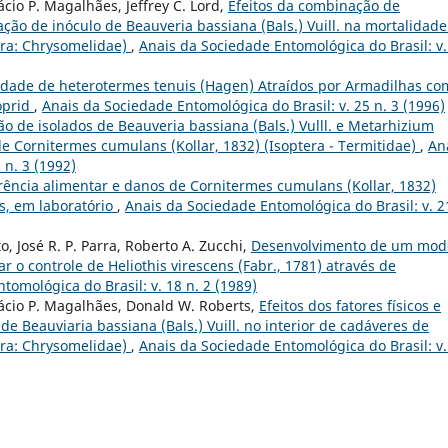
ácio P. Magalhães, Jeffrey C. Lord,
Efeitos da combinação de
ção de inóculo de Beauveria bassiana (Bals.) Vuill. na mortalidade
era: Chrysomelidae)
,
Anais da Sociedade Entomológica do Brasil: v.
idade de heterotermes tenuis (Hagen) Atraídos por Armadilhas co
loprid
,
Anais da Sociedade Entomológica do Brasil: v. 25 n. 3 (1996)
ão de isolados de Beauveria bassiana (Bals.) Vulll. e Metarhizium
de Cornitermes cumulans (Kollar, 1832) (Isoptera - Termitidae)
,
An
 n. 3 (1992)
rência alimentar e danos de Cornitermes cumulans (Kollar, 1832)
as, em laboratório
,
Anais da Sociedade Entomológica do Brasil: v. 2
o, José R. P. Parra, Roberto A. Zucchi,
Desenvolvimento de um mod
 o controle de Heliothis virescens (Fabr., 1781) através de
tomológica do Brasil: v. 18 n. 2 (1989)
fácio P. Magalhães, Donald W. Roberts,
Efeitos dos fatores físicos e
de Beauviaria bassiana (Bals.) Vuill. no interior de cadáveres de
era: Chrysomelidae)
,
Anais da Sociedade Entomológica do Brasil: v.