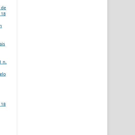
 de
 18
m
ais
1 n.
elo
 18