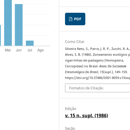
PDF
Como Citar
Silveira Neto, S., Parra, J. R. P., Zucchi, R. A.
Alves, S. B. (1986). Zoneamento ecológico 
cigarrinhas-de-pastagens (Homoptera,
Cercopidae) no Brasil.
Anais Da Sociedade
Entomológica Do Brasil
,
15
(supl.), 149–159.
https://doi.org/10.37486/0301-8059.v15isu
Fomatos de Citação
Edição
v. 15 n. supl. (1986)
Seção