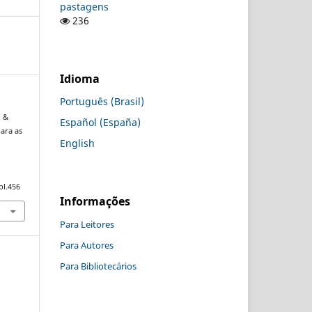
pastagens
236
Idioma
Português (Brasil)
, &
Español (España)
para as
English
pl.456
Informações
Para Leitores
Para Autores
Para Bibliotecários