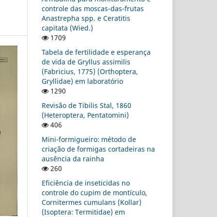
controle das moscas-das-frutas
Anastrepha spp. e Ceratitis
capitata (Wied.)
1709
Tabela de fertilidade e esperança
de vida de Gryllus assimilis
(Fabricius, 1775) (Orthoptera,
Gryllidae) em laboratório
1290
Revisão de Tibilis Stal, 1860
(Heteroptera, Pentatomini)
406
Mini-formigueiro: método de
criação de formigas cortadeiras na
ausência da rainha
260
Eficiência de inseticidas no
controle do cupim de montículo,
Cornitermes cumulans (Kollar)
(Isoptera: Termitidae) em