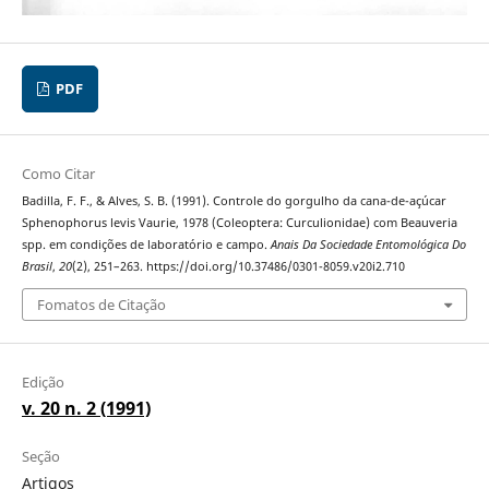
PDF
Como Citar
Badilla, F. F., & Alves, S. B. (1991). Controle do gorgulho da cana-de-açúcar
Sphenophorus levis Vaurie, 1978 (Coleoptera: Curculionidae) com Beauveria
spp. em condições de laboratório e campo.
Anais Da Sociedade Entomológica Do
Brasil
,
20
(2), 251–263. https://doi.org/10.37486/0301-8059.v20i2.710
Fomatos de Citação
Edição
v. 20 n. 2 (1991)
Seção
Artigos