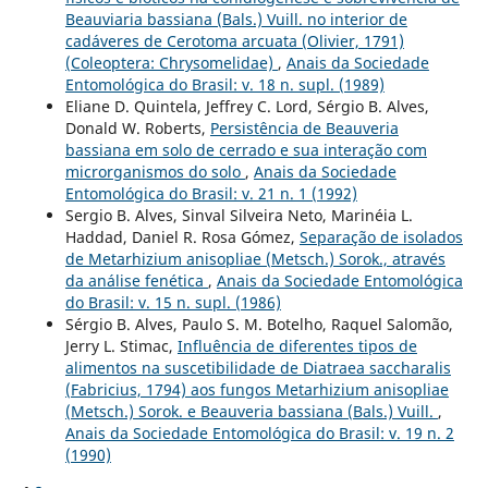
Beauviaria bassiana (Bals.) Vuill. no interior de
cadáveres de Cerotoma arcuata (Olivier, 1791)
(Coleoptera: Chrysomelidae)
,
Anais da Sociedade
Entomológica do Brasil: v. 18 n. supl. (1989)
Eliane D. Quintela, Jeffrey C. Lord, Sérgio B. Alves,
Donald W. Roberts,
Persistência de Beauveria
bassiana em solo de cerrado e sua interação com
microrganismos do solo
,
Anais da Sociedade
Entomológica do Brasil: v. 21 n. 1 (1992)
Sergio B. Alves, Sinval Silveira Neto, Marinéia L.
Haddad, Daniel R. Rosa Gómez,
Separação de isolados
de Metarhizium anisopliae (Metsch.) Sorok., através
da análise fenética
,
Anais da Sociedade Entomológica
do Brasil: v. 15 n. supl. (1986)
Sérgio B. Alves, Paulo S. M. Botelho, Raquel Salomão,
Jerry L. Stimac,
Influência de diferentes tipos de
alimentos na suscetibilidade de Diatraea saccharalis
(Fabricius, 1794) aos fungos Metarhizium anisopliae
(Metsch.) Sorok. e Beauveria bassiana (Bals.) Vuill.
,
Anais da Sociedade Entomológica do Brasil: v. 19 n. 2
(1990)