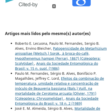
0
Artigos mais lidos pelo mesmo(s) autor(es)
Roberto E. Lecuona, Paulo M. Fernandes, Sergio B.
Alves, Ervino Bleicher,
Patogenicidade de Metarhizium
anisopliae (Metsch.) Sorok., à broca-do-café,
Hypothenemus hampei (Ferrari, 1867) (Coleoptera:
Scolytidae)
,
Anais da Sociedade Entomológica do
Brasil: v. 15 n. supl. (1986)
Paulo M. Fernandes, Sérgio B. Alves, Bonifácio P.
Magalhães, Jeffrey C. Lord,
Efeitos da combinação de
temperatura, umidade relativa e concentração de
inóculo de Beauveria bassiana (Bals.) Vuill. na
mortalidade de Cerotoma arcuata (Olivier, 1791)
(Coleoptera: Chrysomelidae)
,
Anais da Sociedade
Entomológica do Brasil: v. 18 n. 2 (1989)
José E. M. Almeida, Sérgio B. Alves,
Mortalidade de