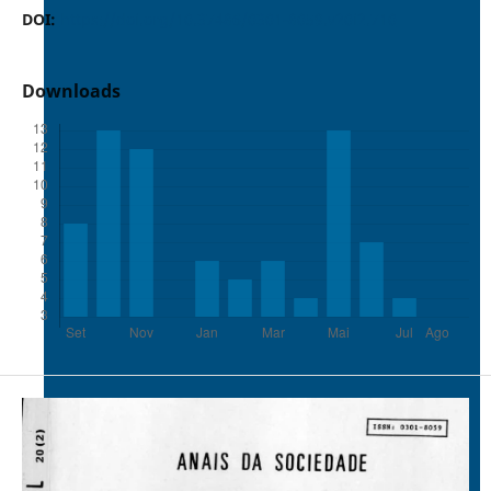
DOI:
https://doi.org/10.37486/0301-8059.v20i2.710
Downloads