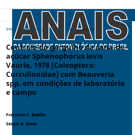
Início
/
Arquivos
/
v. 20 n. 2 (1991)
/
Artigos
Controle do gorgulho da cana-de-
açúcar Sphenophorus levis
Vaurie, 1978 (Coleoptera:
Curculionidae) com Beauveria
spp. em condições de laboratório
e campo
Francisco F. Badilla
Sérgio B. Alves