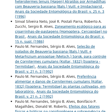
heterotermes tenuis (Hagen) Atraídos por Armadilhas
com Beauveria bassiana (Bals.) Vuill. e Imidacloprid
,
Anais da Sociedade Entomológica do Brasil: v. 25 n. 3
(1996)
Sinval Silveira Neto, José R. Postali Parra, Roberto A.
Zucchi, Sergio B. Alves,
Zoneamento ecológico para as
cigarrinhas-de-pastagens (Homoptera, Cercopidae) no
Brasil
,
Anais da Sociedade Entomológica do Brasil: v.
15 n. supl. (1986)
Paulo M. Fernandes, Sérgio B. Alves,
Seleção de
isolados de Beauveria bassiana (Bals.) Vulll. e
Metarhizium anisopliae (Metsch.) Sorok. para controle
de Cornitermes cumulans (Kollar, 1832) (Isoptera -
Termitidae)
,
Anais da Sociedade Entomológica do
Brasil: v. 21 n. 3 (1992)
Paulo M. Fernandes, Sérgio B. Alves,
Preferência
alimentar e danos de Cornitermes cumulans (Kollar,
1832) (Isoptera: Termitidae) às plantas cultivadas, em
laboratório
,
Anais da Sociedade Entomológica do
Brasil: v. 21 n. 2 (1992)
Paulo M. Fernandes, Sérgio B. Alves, Bonifácio P.
Magalhães, Donald W. Roberts,
Efeitos dos fatores
físicos e bióticos na conidiogênese e sobrevivência de