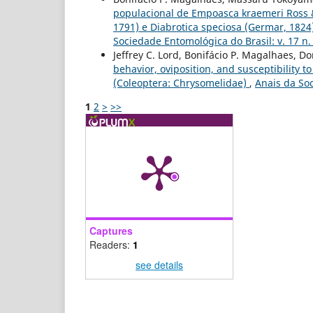
populacional de Empoasca kraemeri Ross &
1791) e Diabrotica speciosa (Germar, 1824
Sociedade Entomológica do Brasil: v. 17 n.
Jeffrey C. Lord, Bonifácio P. Magalhaes, D
behavior, oviposition, and susceptibility t
(Coleoptera: Chrysomelidae)
,
Anais da Soc
1
2
>
>>
Captures
Readers:
1
see details