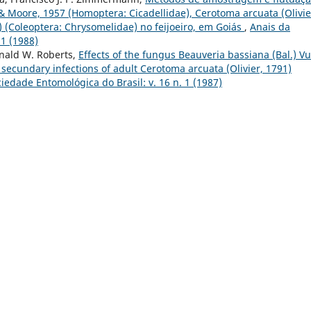
 Moore, 1957 (Homoptera: Cicadellidae), Cerotoma arcuata (Olivie
) (Coleoptera: Chrysomelidae) no feijoeiro, em Goiás
,
Anais da
 1 (1988)
onald W. Roberts,
Effects of the fungus Beauveria bassiana (Bal.) Vui
o secundary infections of adult Cerotoma arcuata (Olivier, 1791)
iedade Entomológica do Brasil: v. 16 n. 1 (1987)