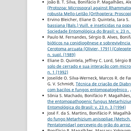
João B. T. Silva, Bonifácio P. Magalhães, A
(Protozoa: Microspora) against Rhammatoc
robusta Mello-Leitão (Orthoptera: Proscop
Ervino Bleicher, Eliane D. Quintela, Iara S
bassiana (Bals.) Vuill. e inseticidas na 
Sociedade Entomológica do Brasil: v. 23 n.
Paulo M. Fernandes, Sérgio B. Alves, Boni
bióticos na conidiogênese e sobrevivência 
Cerotoma arcuata (Olivier, 1791) (Coleopt
n. supl. (1989)
Eliane D. Quintela, Jeffrey C. Lord, Sérgio
solo de cerrado e sua interação com micr
n. 1 (1992)
Joseilde O. Silva-Werneck, Marcos R. de Fa
G. V. Schmidt,
Técnica de criação de Diabr
com bacilos e fungos entomopatogênico
,
Sônia S. Machado, Bonifácio P. Magalhães, 
the entomopathogenic fungus Metarhizium 
Entomológica do Brasil: v. 23 n. 3 (1994)
José F. da S. Martins, Bonifácio P. Magalhã
do fungo Metarhizium anisopliae (Metsch.)
Pentatomidae) percevejo do grão do arro
Bonifácio P. Magalhães, Massaru Yokoyam