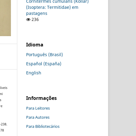
Cornitermes cumulans (Kollar)
(Isoptera: Termitidae) em
pastagens
236
Idioma
Português (Brasil)
Español (España)
English
íveis
mi
Informações
s
re
Para Leitores
Para Autores
–238.
Para Bibliotecários
478