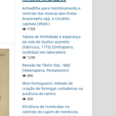
Armadilha para monitoramento e
controle das moscas-das-frutas
Anastrepha spp. e Ceratitis
capitata (Wied.)
1709
Tabela de fertilidade e esperança
de vida de Gryllus assimilis
(Fabricius, 1775) (Orthoptera,
Gryllidae) em laboratório
1290
Revisão de Tibilis Stal, 1860
(Heteroptera, Pentatomini)
406
Mini-formigueiro: método de
criação de formigas cortadeiras na
ausência da rainha
260
Eficiência de inseticidas no
controle do cupim de montículo,