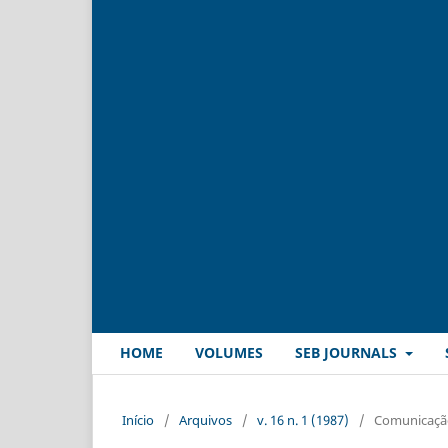
HOME
VOLUMES
SEB JOURNALS
Início
/
Arquivos
/
v. 16 n. 1 (1987)
/
Comunicação