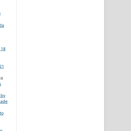
)
da
 18
 21
co
s
 by
dade
to
ão