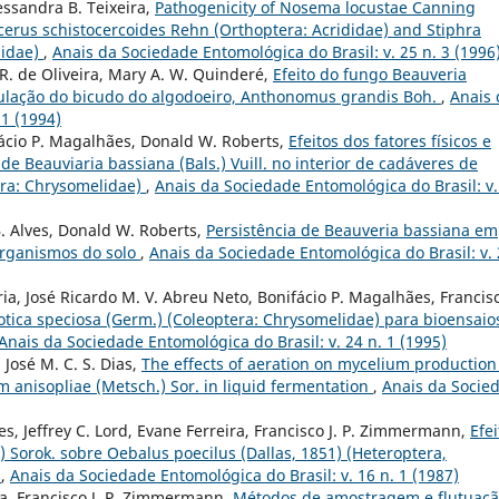
lessandra B. Teixeira,
Pathogenicity of Nosema locustae Canning
erus schistocercoides Rehn (Orthoptera: Acrididae) and Stiphra
iidae)
,
Anais da Sociedade Entomológica do Brasil: v. 25 n. 3 (1996
. R. de Oliveira, Mary A. W. Quinderé,
Efeito do fungo Beauveria
população do bicudo do algodoeiro, Anthonomus grandis Boh.
,
Anais 
 1 (1994)
fácio P. Magalhães, Donald W. Roberts,
Efeitos dos fatores físicos e
de Beauviaria bassiana (Bals.) Vuill. no interior de cadáveres de
era: Chrysomelidae)
,
Anais da Sociedade Entomológica do Brasil: v.
 B. Alves, Donald W. Roberts,
Persistência de Beauveria bassiana em
organismos do solo
,
Anais da Sociedade Entomológica do Brasil: v.
ria, José Ricardo M. V. Abreu Neto, Bonifácio P. Magalhães, Francis
otica speciosa (Germ.) (Coleoptera: Chrysomelidae) para bioensaio
Anais da Sociedade Entomológica do Brasil: v. 24 n. 1 (1995)
José M. C. S. Dias,
The effects of aeration on mycelium production
anisopliae (Metsch.) Sor. in liquid fermentation
,
Anais da Socie
es, Jeffrey C. Lord, Evane Ferreira, Francisco J. P. Zimmermann,
Efei
 Sorok. sobre Oebalus poecilus (Dallas, 1851) (Heteroptera,
z
,
Anais da Sociedade Entomológica do Brasil: v. 16 n. 1 (1987)
a, Francisco J. P. Zimmermann,
Métodos de amostragem e flutuaç