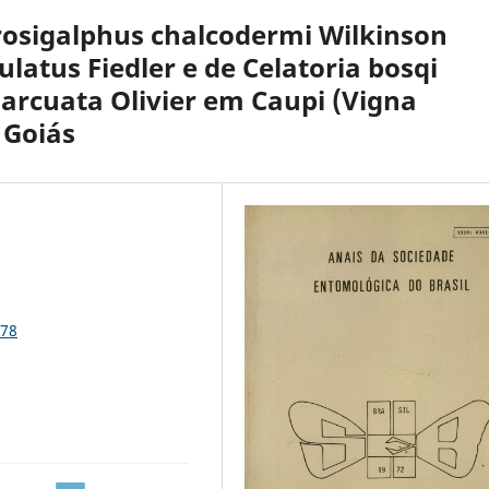
rosigalphus chalcodermi Wilkinson
atus Fiedler e de Celatoria bosqi
arcuata Olivier em Caupi (Vigna
 Goiás
478