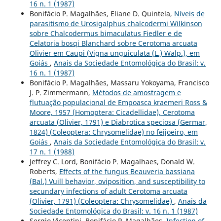
16 n. 1 (1987)
Bonifácio P. Magalhães, Eliane D. Quintela,
Níveis de
parasitismo de Urosigalphus chalcodermi Wilkinson
sobre Chalcodermus bimaculatus Fiedler e de
Celatoria bosqi Blanchard sobre Cerotoma arcuata
Olivier em Caupi (Vigna unguiculata (L.) Walp.), em
Goiás
,
Anais da Sociedade Entomológica do Brasil: v.
16 n. 1 (1987)
Bonifácio P. Magalhães, Massaru Yokoyama, Francisco
J. P. Zimmermann,
Métodos de amostragem e
flutuação populacional de Empoasca kraemeri Ross &
Moore, 1957 (Homoptera: Cicadellidae), Cerotoma
arcuata (Olivier, 1791) e Diabrotica speciosa (Germar,
1824) (Coleoptera: Chrysomelidae) no feijoeiro, em
Goiás
,
Anais da Sociedade Entomológica do Brasil: v.
17 n. 1 (1988)
Jeffrey C. Lord, Bonifácio P. Magalhaes, Donald W.
Roberts,
Effects of the fungus Beauveria bassiana
(Bal.) Vuill behavior, oviposition, and susceptibility to
secundary infections of adult Cerotoma arcuata
(Olivier, 1791) (Coleoptera: Chrysomelidae)
,
Anais da
Sociedade Entomológica do Brasil: v. 16 n. 1 (1987)
Sergio Vicentini, Bonifácio P. Magalhães,
Infection of