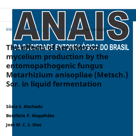
Início
/
Arquivos
/
v. 23 n. 3 (1994)
/
Comunicação Cientifica
The effects of aeration on
mycelium production by the
entomopathogenic fungus
Metarhizium anisopliae (Metsch.)
Sor. in liquid fermentation
Sônia S. Machado
Bonifácio P. Magalhães
José M. C. S. Dias