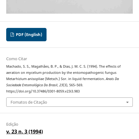
PDF (English)
Como Citar
Machado, S. S., Magalhães, B. P., & Dias, J. M. C. S. (1994). The effects of
aeration on mycelium production by the entomopathogenic fungus
Metarhizium anisopliae (Metsch.) Sor. in liquid fermentation.
Anais Da
Sociedade Entomológica Do Brasil
,
23
(3), 565–569.
https://doi.org/10.37486/0301-8059.v23i3.983
Fomatos de Citação
Edição
v. 23 n. 3 (1994)