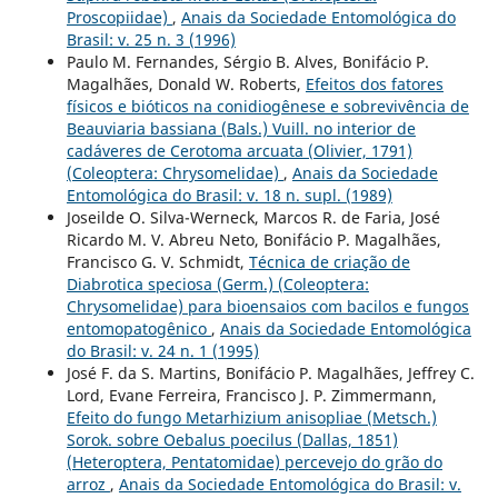
Proscopiidae)
,
Anais da Sociedade Entomológica do
Brasil: v. 25 n. 3 (1996)
Paulo M. Fernandes, Sérgio B. Alves, Bonifácio P.
Magalhães, Donald W. Roberts,
Efeitos dos fatores
físicos e bióticos na conidiogênese e sobrevivência de
Beauviaria bassiana (Bals.) Vuill. no interior de
cadáveres de Cerotoma arcuata (Olivier, 1791)
(Coleoptera: Chrysomelidae)
,
Anais da Sociedade
Entomológica do Brasil: v. 18 n. supl. (1989)
Joseilde O. Silva-Werneck, Marcos R. de Faria, José
Ricardo M. V. Abreu Neto, Bonifácio P. Magalhães,
Francisco G. V. Schmidt,
Técnica de criação de
Diabrotica speciosa (Germ.) (Coleoptera:
Chrysomelidae) para bioensaios com bacilos e fungos
entomopatogênico
,
Anais da Sociedade Entomológica
do Brasil: v. 24 n. 1 (1995)
José F. da S. Martins, Bonifácio P. Magalhães, Jeffrey C.
Lord, Evane Ferreira, Francisco J. P. Zimmermann,
Efeito do fungo Metarhizium anisopliae (Metsch.)
Sorok. sobre Oebalus poecilus (Dallas, 1851)
(Heteroptera, Pentatomidae) percevejo do grão do
arroz
,
Anais da Sociedade Entomológica do Brasil: v.