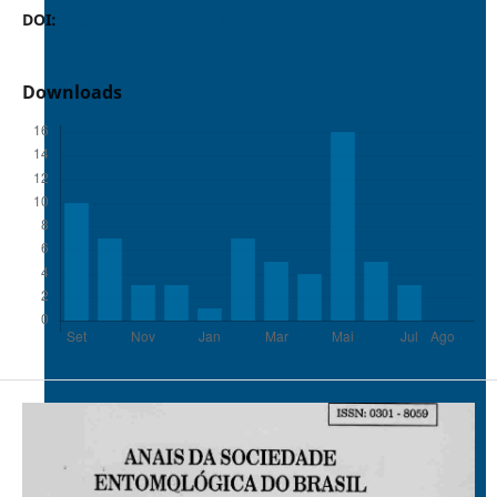
DOI:
https://doi.org/10.37486/0301-8059.v23i3.983
Downloads