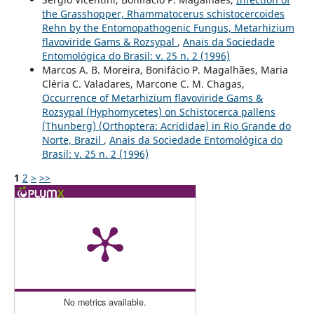
the Grasshopper, Rhammatocerus schistocercoides
Rehn by the Entomopathogenic Fungus, Metarhizium
flavoviride Gams & Rozsypal
,
Anais da Sociedade
Entomológica do Brasil: v. 25 n. 2 (1996)
Marcos A. B. Moreira, Bonifácio P. Magalhães, Maria
Cléria C. Valadares, Marcone C. M. Chagas,
Occurrence of Metarhizium flavoviride Gams &
Rozsypal (Hyphomycetes) on Schistocerca pallens
(Thunberg) (Orthoptera: Acrididae) in Rio Grande do
Norte, Brazil
,
Anais da Sociedade Entomológica do
Brasil: v. 25 n. 2 (1996)
1
2
>
>>
No metrics available.