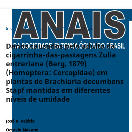
Início
/
Arquivos
/
v. 16 n. 2 (1987)
/
Artigos
Danos causados pelo adulto da
cigarrinha-das-pastagens Zulia
entreriana (Berg, 1879)
(Homoptera: Cercopidae) em
plantas de Brachiaria decumbens
Stapf mantidas em diferentes
níveis de umidade
José R. Valério
Octavio Nakano