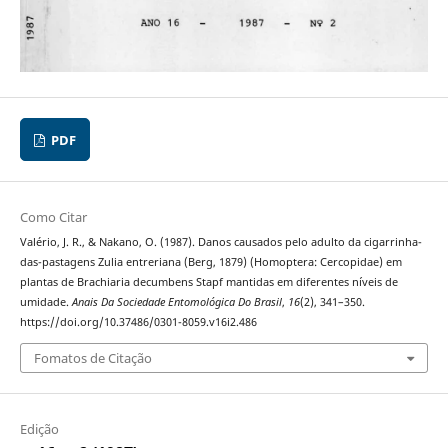
PDF
Como Citar
Valério, J. R., & Nakano, O. (1987). Danos causados pelo adulto da cigarrinha-
das-pastagens Zulia entreriana (Berg, 1879) (Homoptera: Cercopidae) em
plantas de Brachiaria decumbens Stapf mantidas em diferentes níveis de
umidade.
Anais Da Sociedade Entomológica Do Brasil
,
16
(2), 341–350.
https://doi.org/10.37486/0301-8059.v16i2.486
Fomatos de Citação
Edição