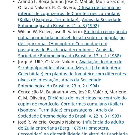
Arlindo L. Boiça Júnior, José C. Matioli, Murilo Fazolin,
Octávio Nakano, R. C. Rivero,
Difusão de fosfina no
interior de cupinzeiros de Corniterrnes curmulans
(Kollar) (Isoptera: Termitidae)
,
Anais da Sociedade
Entomológica do Brasil: v. 21 n. 3 (1992)
Wilson W. Koller, José R. Valério,
Efeito da remoção da
palha acumulada ao nível do solo sobre a população
de cigarrinhas (Homoptera: Cercopidae) em
pastagens de Brachiaria decumbens
,
Anais da
Sociedade Entomológica do Brasil: v. 17 n. 1 (1988)
Jorge A. Ullé, Octávio Nakano,
Avaliação do dano de
Scrohipalpuloides absoluta (Meyrick) (Lepidoptera:
Gelechiidae) em plantas de tomateiro com diferentes
níveis de infestação
,
Anais da Sociedade
Entomológica do Brasil: v. 23 n. 2 (1994)
Conceição M. Buainain-Alves, José R. Valério, Marlene
C. M. Oliveira,
Eficiência de inseticidas no controle do
cupim de montículo, Cornitermes cumulans (Kollar)
(Isoptera: Termitidae) em pastagens
,
Anais da
Sociedade Entomológica do Brasil: v. 22 n. 3 (1993)
José R. Valério, Octavio Nakano,
Influência do adulto
de Zulia entreriana (Berg, 1879) (Homoptera,
Cercopidae) na digestibilidade "in vitro' de Brachiaria