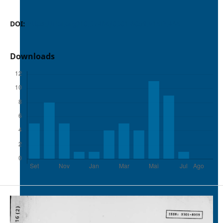
DOI:
https://doi.org/10.37486/0301-8059.v16i2.486
Downloads