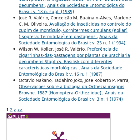
decumbens
,
Anais da Sociedade Entomológica do
Brasil: v. 18 n. supl. (1989)
José R. Valério, Conceição M. Buainain-Alves, Marlene
C. M. Oliveira,
Avaliação de inseticidas no controle do
cupim de montículo, Cornitermes cumulans (Kollar)
(Isoptera: Termitidae) em pastagens
,
Anais da
Sociedade Entomológica do Brasil: v. 23 n. 1 (1994)
Wilson W. Koller, José R. Valério,
Preferência de
cigarrinhas-das-pastagens por plantas de Brachiaria
decumbens Stapf cv. Basilisk com diferentes
características morfológicas
,
Anais da Sociedade
Entomológica do Brasil: v. 16 n. 1 (1987)
Octavio Nakano, Tadahiro Joko, Jose Roberto P. Parra,
Observações sobre a biologia da Orthezia insignis
Browne, 1887 (Homoptera-Ortheziidae)
,
Anais da
Sociedade Entomológica do Brasil: v. 3 n. 1 (1974)
1
2
>
>>