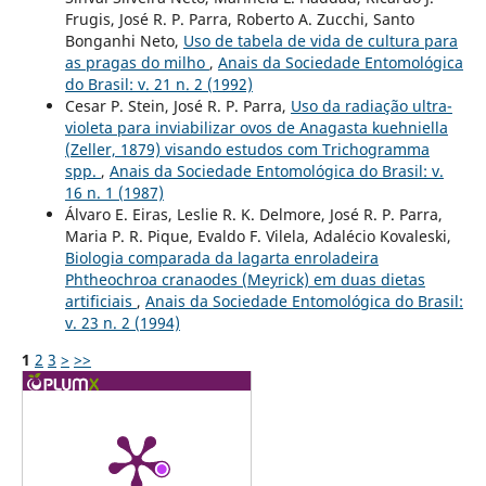
Frugis, José R. P. Parra, Roberto A. Zucchi, Santo
Bonganhi Neto,
Uso de tabela de vida de cultura para
as pragas do milho
,
Anais da Sociedade Entomológica
do Brasil: v. 21 n. 2 (1992)
Cesar P. Stein, José R. P. Parra,
Uso da radiação ultra-
violeta para inviabilizar ovos de Anagasta kuehniella
(Zeller, 1879) visando estudos com Trichogramma
spp.
,
Anais da Sociedade Entomológica do Brasil: v.
16 n. 1 (1987)
Álvaro E. Eiras, Leslie R. K. Delmore, José R. P. Parra,
Maria P. R. Pique, Evaldo F. Vilela, Adalécio Kovaleski,
Biologia comparada da lagarta enroladeira
Phtheochroa cranaodes (Meyrick) em duas dietas
artificiais
,
Anais da Sociedade Entomológica do Brasil:
v. 23 n. 2 (1994)
1
2
3
>
>>