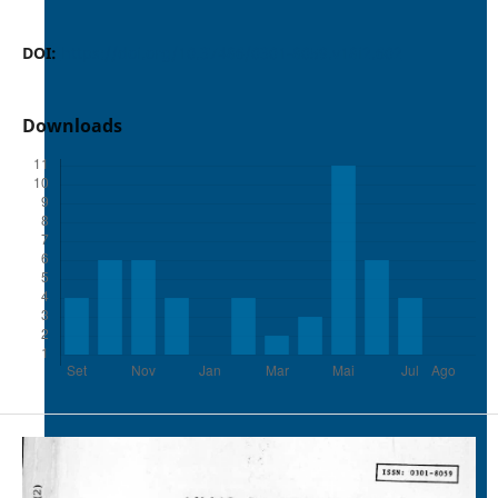
DOI:
https://doi.org/10.37486/0301-8059.v18i2.602
Downloads