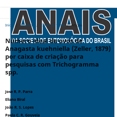
Início
/
Arquivos
/
v. 18 n. 2 (1989)
/
Artigos
Número ideal de ovos de
Anagasta kuehniella (Zeller, 1879)
por caixa de criação para
pesquisas com Trichogramma
spp.
Jose R. P. Parra
Eliana Biral
João R. S. Lopes
Paula C. R. Gouveia