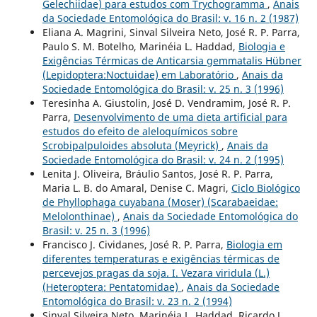
Gelechiidae) para estudos com Trychogramma
,
Anais
da Sociedade Entomológica do Brasil: v. 16 n. 2 (1987)
Eliana A. Magrini, Sinval Silveira Neto, José R. P. Parra,
Paulo S. M. Botelho, Marinéia L. Haddad,
Biologia e
Exigências Térmicas de Anticarsia gemmatalis Hübner
(Lepidoptera:Noctuidae) em Laboratório
,
Anais da
Sociedade Entomológica do Brasil: v. 25 n. 3 (1996)
Teresinha A. Giustolin, José D. Vendramim, José R. P.
Parra,
Desenvolvimento de uma dieta artificial para
estudos do efeito de aleloquímicos sobre
Scrobipalpuloides absoluta (Meyrick)
,
Anais da
Sociedade Entomológica do Brasil: v. 24 n. 2 (1995)
Lenita J. Oliveira, Bráulio Santos, José R. P. Parra,
Maria L. B. do Amaral, Denise C. Magri,
Ciclo Biológico
de Phyllophaga cuyabana (Moser) (Scarabaeidae:
Melolonthinae)
,
Anais da Sociedade Entomológica do
Brasil: v. 25 n. 3 (1996)
Francisco J. Cividanes, José R. P. Parra,
Biologia em
diferentes temperaturas e exigências térmicas de
percevejos pragas da soja. I. Vezara viridula (L.)
(Heteroptera: Pentatomidae)
,
Anais da Sociedade
Entomológica do Brasil: v. 23 n. 2 (1994)
Sinval Silveira Neto, Marinéia L. Haddad, Ricardo J.