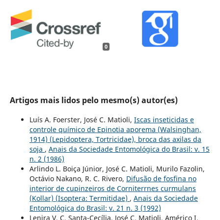
0
Artigos mais lidos pelo mesmo(s) autor(es)
Luís A. Foerster, José C. Matioli,
Iscas inseticidas e
controle químico de Epinotia aporema (Walsinghan,
1914) (Lepidoptera, Tortricidae), broca das axilas da
soja
,
Anais da Sociedade Entomológica do Brasil: v. 15
n. 2 (1986)
Arlindo L. Boiça Júnior, José C. Matioli, Murilo Fazolin,
Octávio Nakano, R. C. Rivero,
Difusão de fosfina no
interior de cupinzeiros de Corniterrnes curmulans
(Kollar) (Isoptera: Termitidae)
,
Anais da Sociedade
Entomológica do Brasil: v. 21 n. 3 (1992)
Lenira V. C. Santa-Cecília, José C. Matioli, Américo I.