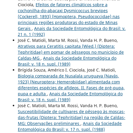
Ciociola,
Efeitos de fatores climáticos sobre a
cochonilha-do-abacaxi Dysmicoccus brevipes
(Cockerell, 1893) (Homoptera, Pseudococcidae) nas
principais regiões produtoras do estado de Minas
Gerais
,
Anais da Sociedade Entomológica do Brasil: v.
21 n. 1 (1992)
José C. Matioli, Marta M. Rossi, Vanda H. P. Bueno,
Atrativos para Ceratitis capitata (Wied.) (Diptera:
Tephritidae) em pomar de pêssegos no município de
Caldas-MG
,
Anais da Sociedade Entomológica do
Brasil: v. 18 n. supl. (1989)
Brígida Souza, Américo I. Ciociola, José C. Matioli,
Biologia comparada de Nusalala uruguaya (Navás,
1923) (Neuroptera; Hemerobiidae) alimentada com
diferentes espécies de afídeos. II. Fases de pré-pupa,
pupa e adulta
,
Anais da Sociedade Entomológica do
Brasil: v. 18 n. supl. (1989)
José C. Matioli, Marta M. Rossi, Vanda H. P. Bueno,
Susceptibilidade de cultivares de pêssego às moscas-
das-frutas (Diptera: Tephritidae) na região de Caldas-
MG: Observações preliminares
,
Anais da Sociedade
Entomológica do Brasil: v. 17 n. supl. (1988)