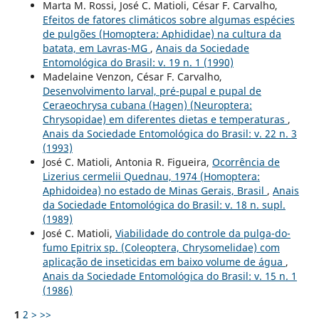
Marta M. Rossi, José C. Matioli, César F. Carvalho,
Efeitos de fatores climáticos sobre algumas espécies
de pulgões (Homoptera: Aphididae) na cultura da
batata, em Lavras-MG
,
Anais da Sociedade
Entomológica do Brasil: v. 19 n. 1 (1990)
Madelaine Venzon, César F. Carvalho,
Desenvolvimento larval, pré-pupal e pupal de
Ceraeochrysa cubana (Hagen) (Neuroptera:
Chrysopidae) em diferentes dietas e temperaturas
,
Anais da Sociedade Entomológica do Brasil: v. 22 n. 3
(1993)
José C. Matioli, Antonia R. Figueira,
Ocorrência de
Lizerius cermelii Quednau, 1974 (Homoptera:
Aphidoidea) no estado de Minas Gerais, Brasil
,
Anais
da Sociedade Entomológica do Brasil: v. 18 n. supl.
(1989)
José C. Matioli,
Viabilidade do controle da pulga-do-
fumo Epitrix sp. (Coleoptera, Chrysomelidae) com
aplicação de inseticidas em baixo volume de água
,
Anais da Sociedade Entomológica do Brasil: v. 15 n. 1
(1986)
1
2
>
>>