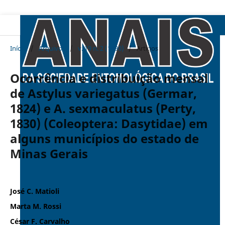
Início
/
Arquivos
/
v. 19 n. 2 (1990)
/
Artigos
Ocorrência e distribuição mensal
de Astylus variegatus (Germar,
1824) e A. sexmaculatus (Perty,
1830) (Coleoptera: Dasytidae) em
alguns municípios do estado de
Minas Gerais
José C. Matioli
Marta M. Rossi
César F. Carvalho