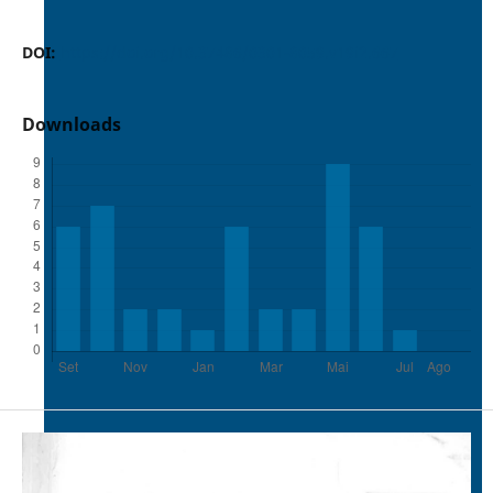
DOI:
https://doi.org/10.37486/0301-8059.v19i2.667
Downloads