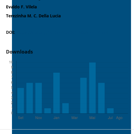
Evaldo F. Vilela
Terezinha M. C. Della Lucia
DOI:
https://doi.org/10.37486/0301-8059.v21i2.778
Downloads