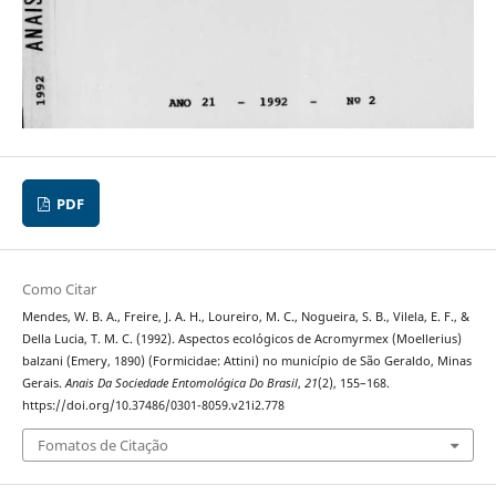
PDF
Como Citar
Mendes, W. B. A., Freire, J. A. H., Loureiro, M. C., Nogueira, S. B., Vilela, E. F., &
Della Lucia, T. M. C. (1992). Aspectos ecológicos de Acromyrmex (Moellerius)
balzani (Emery, 1890) (Formicidae: Attini) no município de São Geraldo, Minas
Gerais.
Anais Da Sociedade Entomológica Do Brasil
,
21
(2), 155–168.
https://doi.org/10.37486/0301-8059.v21i2.778
Fomatos de Citação