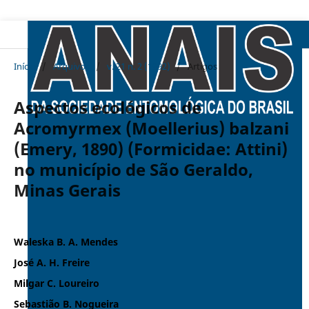
Início
/
Arquivos
/
v. 21 n. 2 (1992)
/
Artigos
Aspectos ecológicos de
Acromyrmex (Moellerius) balzani
(Emery, 1890) (Formicidae: Attini)
no município de São Geraldo,
Minas Gerais
Waleska B. A. Mendes
José A. H. Freire
Milgar C. Loureiro
Sebastião B. Nogueira