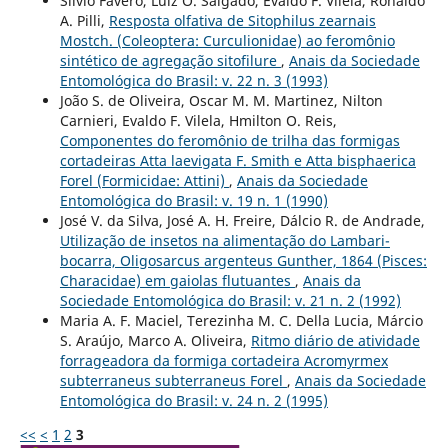
Silvio Favero, Luiz O. Salgado, Evaldo F. Vilela, Ronaldo
A. Pilli,
Resposta olfativa de Sitophilus zearnais
Mostch. (Coleoptera: Curculionidae) ao feromônio
sintético de agregação sitofilure
,
Anais da Sociedade
Entomológica do Brasil: v. 22 n. 3 (1993)
João S. de Oliveira, Oscar M. M. Martinez, Nilton
Carnieri, Evaldo F. Vilela, Hmilton O. Reis,
Componentes do feromônio de trilha das formigas
cortadeiras Atta laevigata F. Smith e Atta bisphaerica
Forel (Formicidae: Attini)
,
Anais da Sociedade
Entomológica do Brasil: v. 19 n. 1 (1990)
José V. da Silva, José A. H. Freire, Dálcio R. de Andrade,
Utilização de insetos na alimentação do Lambari-
bocarra, Oligosarcus argenteus Gunther, 1864 (Pisces:
Characidae) em gaiolas flutuantes
,
Anais da
Sociedade Entomológica do Brasil: v. 21 n. 2 (1992)
Maria A. F. Maciel, Terezinha M. C. Della Lucia, Márcio
S. Araújo, Marco A. Oliveira,
Ritmo diário de atividade
forrageadora da formiga cortadeira Acromyrmex
subterraneus subterraneus Forel
,
Anais da Sociedade
Entomológica do Brasil: v. 24 n. 2 (1995)
<<
<
1
2
3