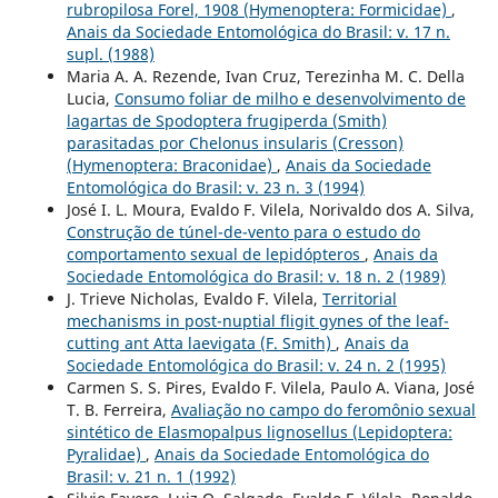
rubropilosa Forel, 1908 (Hymenoptera: Formicidae)
,
Anais da Sociedade Entomológica do Brasil: v. 17 n.
supl. (1988)
Maria A. A. Rezende, Ivan Cruz, Terezinha M. C. Della
Lucia,
Consumo foliar de milho e desenvolvimento de
lagartas de Spodoptera frugiperda (Smith)
parasitadas por Chelonus insularis (Cresson)
(Hymenoptera: Braconidae)
,
Anais da Sociedade
Entomológica do Brasil: v. 23 n. 3 (1994)
José I. L. Moura, Evaldo F. Vilela, Norivaldo dos A. Silva,
Construção de túnel-de-vento para o estudo do
comportamento sexual de lepidópteros
,
Anais da
Sociedade Entomológica do Brasil: v. 18 n. 2 (1989)
J. Trieve Nicholas, Evaldo F. Vilela,
Territorial
mechanisms in post-nuptial fligit gynes of the leaf-
cutting ant Atta laevigata (F. Smith)
,
Anais da
Sociedade Entomológica do Brasil: v. 24 n. 2 (1995)
Carmen S. S. Pires, Evaldo F. Vilela, Paulo A. Viana, José
T. B. Ferreira,
Avaliação no campo do feromônio sexual
sintético de Elasmopalpus lignosellus (Lepidoptera:
Pyralidae)
,
Anais da Sociedade Entomológica do
Brasil: v. 21 n. 1 (1992)