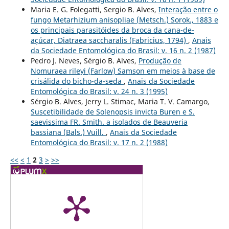
Maria E. G. Folegatti, Sergio B. Alves,
Interação entre o
fungo Metarhizium anisopliae (Metsch.) Sorok., 1883 e
os principais parasitóides da broca da cana-de-
açúcar, Diatraea saccharalis (Fabricius, 1794)
,
Anais
da Sociedade Entomológica do Brasil: v. 16 n. 2 (1987)
Pedro J. Neves, Sérgio B. Alves,
Produção de
Nomuraea rileyi (Farlow) Samson em meios à base de
crisálida do bicho-da-seda
,
Anais da Sociedade
Entomológica do Brasil: v. 24 n. 3 (1995)
Sérgio B. Alves, Jerry L. Stimac, Maria T. V. Camargo,
Suscetibilidade de Solenopsis invicta Buren e S.
saevissima FR. Smith. a isolados de Beauveria
bassiana (Bals.) Vuill.
,
Anais da Sociedade
Entomológica do Brasil: v. 17 n. 2 (1988)
<<
<
1
2
3
>
>>