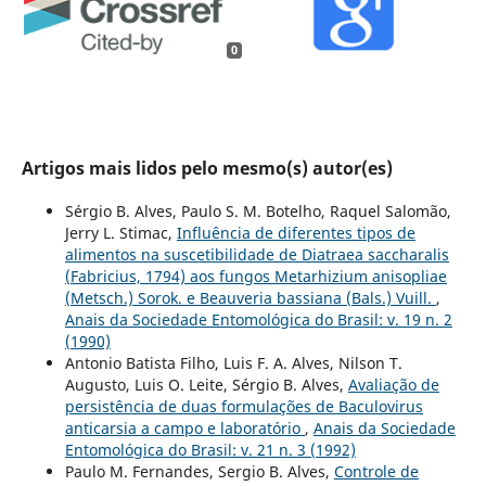
0
Artigos mais lidos pelo mesmo(s) autor(es)
Sérgio B. Alves, Paulo S. M. Botelho, Raquel Salomão,
Jerry L. Stimac,
Influência de diferentes tipos de
alimentos na suscetibilidade de Diatraea saccharalis
(Fabricius, 1794) aos fungos Metarhizium anisopliae
(Metsch.) Sorok. e Beauveria bassiana (Bals.) Vuill.
,
Anais da Sociedade Entomológica do Brasil: v. 19 n. 2
(1990)
Antonio Batista Filho, Luis F. A. Alves, Nilson T.
Augusto, Luis O. Leite, Sérgio B. Alves,
Avaliação de
persistência de duas formulações de Baculovirus
anticarsia a campo e laboratório
,
Anais da Sociedade
Entomológica do Brasil: v. 21 n. 3 (1992)
Paulo M. Fernandes, Sergio B. Alves,
Controle de