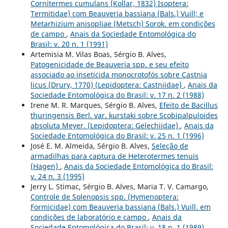
Cornitermes cumulans (Kollar, 1832) Isoptera:
Termitidae) com Beauveria bassiana (Bals.) Vuill; e
Metarhizium anisopliae (Metsch) Sorok. em condições
de campo
,
Anais da Sociedade Entomológica do
Brasil: v. 20 n. 1 (1991)
Artemisia M. Vilas Boas, Sérgio B. Alves,
Patogenicidade de Beauveria spp. e seu efeito
associado ao inseticida monocrotofós sobre Castnia
licus (Drury, 1770) (Lepidoptera: Castniidae)
,
Anais da
Sociedade Entomológica do Brasil: v. 17 n. 2 (1988)
Irene M. R. Marques, Sérgio B. Alves,
Efeito de Bacillus
thuringensis Berl. var. kurstaki sobre Scobipalpuloides
absoluta Meyer. (Lepidoptera: Gelechiidae)
,
Anais da
Sociedade Entomológica do Brasil: v. 25 n. 1 (1996)
José E. M. Almeida, Sérgio B. Alves,
Seleção de
armadilhas para captura de Heterotermes tenuis
(Hagen)
,
Anais da Sociedade Entomológica do Brasil:
v. 24 n. 3 (1995)
Jerry L. Stimac, Sérgio B. Alves, Maria T. V. Camargo,
Controle de Solenopsis spp. (Hymenoptera:
Formicidae) com Beauveria bassiana (Bals.) Vuill. em
condições de laboratório e campo
,
Anais da
Sociedade Entomológica do Brasil: v. 18 n. 1 (1989)