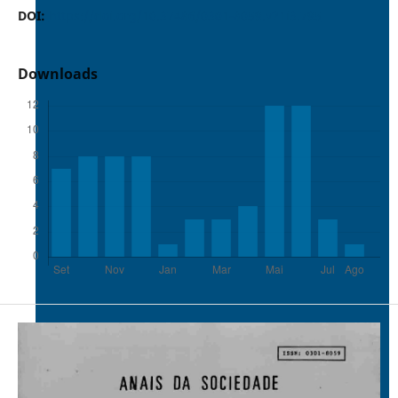
DOI:
https://doi.org/10.37486/0301-8059.v21i3.795
Downloads