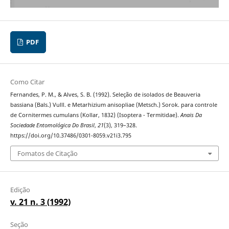
PDF
Como Citar
Fernandes, P. M., & Alves, S. B. (1992). Seleção de isolados de Beauveria
bassiana (Bals.) Vulll. e Metarhizium anisopliae (Metsch.) Sorok. para controle
de Cornitermes cumulans (Kollar, 1832) (Isoptera - Termitidae).
Anais Da
Sociedade Entomológica Do Brasil
,
21
(3), 319–328.
https://doi.org/10.37486/0301-8059.v21i3.795
Fomatos de Citação
Edição
v. 21 n. 3 (1992)
Seção