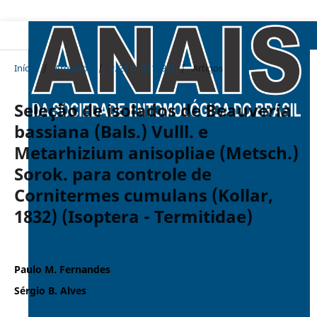
Início
/
Arquivos
/
v. 21 n. 3 (1992)
/
Artigos
Seleção de isolados de Beauveria
bassiana (Bals.) Vulll. e
Metarhizium anisopliae (Metsch.)
Sorok. para controle de
Cornitermes cumulans (Kollar,
1832) (Isoptera - Termitidae)
Paulo M. Fernandes
Sérgio B. Alves