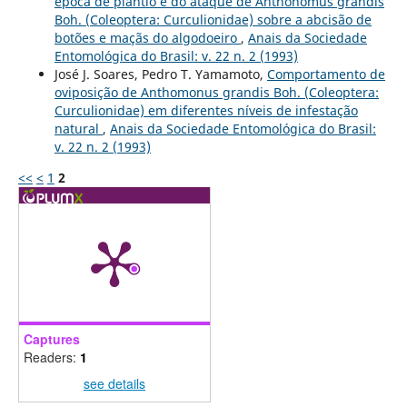
época de plantio e do ataque de Anthonomus grandis
Boh. (Coleoptera: Curculionidae) sobre a abcisão de
botões e maçãs do algodoeiro
,
Anais da Sociedade
Entomológica do Brasil: v. 22 n. 2 (1993)
José J. Soares, Pedro T. Yamamoto,
Comportamento de
oviposição de Anthomonus grandis Boh. (Coleoptera:
Curculionidae) em diferentes níveis de infestação
natural
,
Anais da Sociedade Entomológica do Brasil:
v. 22 n. 2 (1993)
<<
<
1
2
Captures
Readers:
1
see details