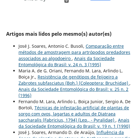
0
Artigos mais lidos pelo mesmo(s) autor(es)
José J. Soares, Antonio C. Busoli,
Comparação entre
métodos de amostragem para artrópodos predadores
associados ao algodoeiro
,
Anais da Sociedade
Entomológica do Brasil: v. 24 n. 3 (1995)
Maria A. de G. Oriani, Fernando M. Lara, Arlindo L.
Boiça Jr.,
Resistência de genótipos de feijoeiro a
Zabrotes subfasciatus (Boh.) (Coleoptera: Bruchidae)
,
Anais da Sociedade Entomológica do Brasil: v. 25 n. 2
(1996)
Fernando M. Lara, Arlindo L. Boiça Junior, Sergio A. De
Bortoli,
Técnicas de infestação artificial de plantas de
sorgo com ovos, lagartas e adultos de Diatraea
saccharalis (Fabricius, 1794) (Lep., - Pyralidae)
,
Anais
da Sociedade Entomológica do Brasil: v. 19 n. 1 (1990)
José J. Soares, Armando D. de Araújo,
Influência da