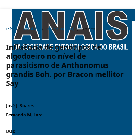
Início
/
Arquivos
/
v. 22 n. 3 (1993)
/
Artigos
Influência de genótipos de
algodoeiro no nível de
parasitismo de Anthonomus
grandis Boh. por Bracon mellitor
Say
José J. Soares
Fernando M. Lara
DOI:
https://doi.org/10.37486/0301-8059.v22i3.888