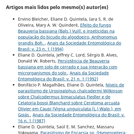
Artigos mais lidos pelo mesmo(s) autor(es)
Ervino Bleicher, Eliane D. Quintela, Iara S. R. de
Oliveira, Mary A. W. Quinderé,
Efeito do fungo
Beauveria bassiana (Bals.) Vuill. e inseticidas na
população do bicudo do algodoeiro, Anthonomus
grandis Boh.
,
Anais da Sociedade Entomológica do
Brasil: v. 23 n. 1 (1994)
Eliane D. Quintela, Jeffrey C. Lord, Sérgio B. Alves,
Donald W. Roberts,
Persistência de Beauveria
bassiana em solo de cerrado e sua interação com
microrganismos do solo
,
Anais da Sociedade
Entomológica do Brasil: v. 21 n. 1 (1992)
Bonifácio P. Magalhães, Eliane D. Quintela,
Níveis de
parasitismo de Urosigalphus chalcodermi Wilkinson
sobre Chalcodermus bimaculatus Fiedler e de
Celatoria bosqi Blanchard sobre Cerotoma arcuata
Olivier em Caupi (Vigna unguiculata (L.) Walp.), em
Goiás
,
Anais da Sociedade Entomológica do Brasil: v.
16 n. 1 (1987)
Eliane D. Quintela, Saúl E. M. Sanchez, Massaru
Yokoyama,
Parasitismo de Encarsia sp. (Hymenoptera: