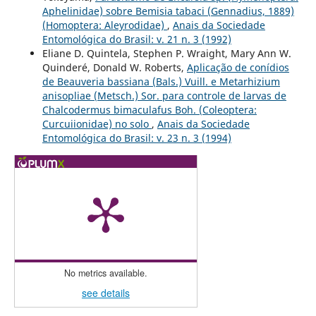
Aphelinidae) sobre Bemisia tabaci (Gennadius, 1889)
(Homoptera: Aleyrodidae)
,
Anais da Sociedade
Entomológica do Brasil: v. 21 n. 3 (1992)
Eliane D. Quintela, Stephen P. Wraight, Mary Ann W.
Quinderé, Donald W. Roberts,
Aplicação de conídios
de Beauveria bassiana (Bals.) Vuill. e Metarhizium
anisopliae (Metsch.) Sor. para controle de larvas de
Chalcodermus bimaculafus Boh. (Coleoptera:
Curcuiionidae) no solo
,
Anais da Sociedade
Entomológica do Brasil: v. 23 n. 3 (1994)
No metrics available.
see details