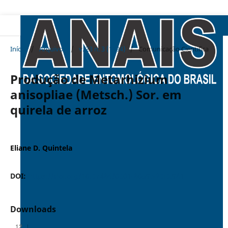
Início
/
Arquivos
/
v. 23 n. 3 (1994)
/
Comunicação Cientifica
Produção de Metarhizium
anisopliae (Metsch.) Sor. em
quirela de arroz
Eliane D. Quintela
DOI:
https://doi.org/10.37486/0301-8059.v23i3.981
Downloads