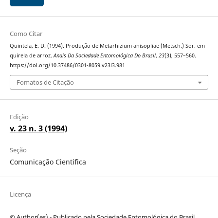
Como Citar
Quintela, E. D. (1994). Produção de Metarhizium anisopliae (Metsch.) Sor. em
quirela de arroz.
Anais Da Sociedade Entomológica Do Brasil
,
23
(3), 557–560.
https://doi.org/10.37486/0301-8059.v23i3.981
Fomatos de Citação
Edição
v. 23 n. 3 (1994)
Seção
Comunicação Cientifica
Licença
© Author(es) - Publicado pela Sociedade Entomológica do Brasil