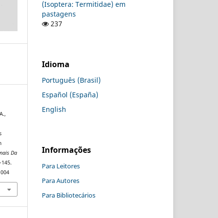
(Isoptera: Termitidae) em
pastagens
237
Idioma
Português (Brasil)
Español (España)
English
A.,
s
m
Informações
nais Da
–145.
Para Leitores
1004
Para Autores
Para Bibliotecários