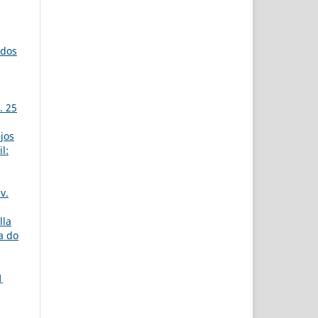
udos
. 25
jos
l:
i
v.
lla
a do
1