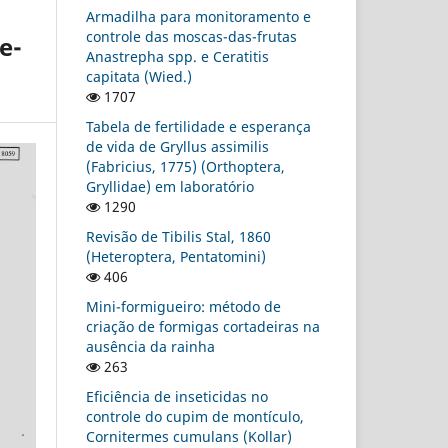
Armadilha para monitoramento e
controle das moscas-das-frutas
e-
Anastrepha spp. e Ceratitis
capitata (Wied.)
1707
Tabela de fertilidade e esperança
de vida de Gryllus assimilis
(Fabricius, 1775) (Orthoptera,
Gryllidae) em laboratório
1290
Revisão de Tibilis Stal, 1860
(Heteroptera, Pentatomini)
406
Mini-formigueiro: método de
criação de formigas cortadeiras na
ausência da rainha
263
Eficiência de inseticidas no
controle do cupim de montículo,
Cornitermes cumulans (Kollar)