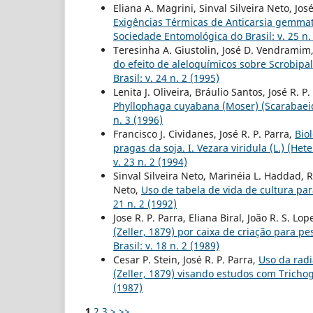
Eliana A. Magrini, Sinval Silveira Neto, Jo
Exigências Térmicas de Anticarsia gemma
Sociedade Entomológica do Brasil: v. 25 n.
Teresinha A. Giustolin, José D. Vendramim, 
do efeito de aleloquímicos sobre Scrobipa
Brasil: v. 24 n. 2 (1995)
Lenita J. Oliveira, Bráulio Santos, José R. 
Phyllophaga cuyabana (Moser) (Scarabaei
n. 3 (1996)
Francisco J. Cividanes, José R. P. Parra,
Bio
pragas da soja. I. Vezara viridula (L.) (He
v. 23 n. 2 (1994)
Sinval Silveira Neto, Marinéia L. Haddad, R
Neto,
Uso de tabela de vida de cultura pa
21 n. 2 (1992)
Jose R. P. Parra, Eliana Biral, João R. S. Lo
(Zeller, 1879) por caixa de criação para
Brasil: v. 18 n. 2 (1989)
Cesar P. Stein, José R. P. Parra,
Uso da radi
(Zeller, 1879) visando estudos com Tric
(1987)
1
2
3
>
>>