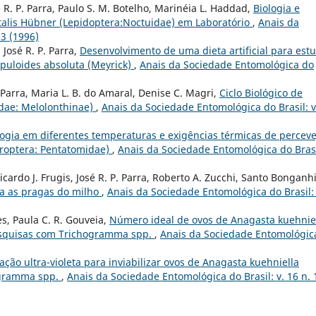
sé R. P. Parra, Paulo S. M. Botelho, Marinéia L. Haddad,
Biologia e
talis Hübner (Lepidoptera:Noctuidae) em Laboratório
,
Anais da
 3 (1996)
José R. P. Parra,
Desenvolvimento de uma dieta artificial para est
lpuloides absoluta (Meyrick)
,
Anais da Sociedade Entomológica do
P. Parra, Maria L. B. do Amaral, Denise C. Magri,
Ciclo Biológico de
dae: Melolonthinae)
,
Anais da Sociedade Entomológica do Brasil: v
logia em diferentes temperaturas e exigências térmicas de perceve
teroptera: Pentatomidae)
,
Anais da Sociedade Entomológica do Brasi
icardo J. Frugis, José R. P. Parra, Roberto A. Zucchi, Santo Bonganh
ra as pragas do milho
,
Anais da Sociedade Entomológica do Brasil: 
pes, Paula C. R. Gouveia,
Número ideal de ovos de Anagasta kuehnie
 pesquisas com Trichogramma spp.
,
Anais da Sociedade Entomológic
ação ultra-violeta para inviabilizar ovos de Anagasta kuehniella
hogramma spp.
,
Anais da Sociedade Entomológica do Brasil: v. 16 n. 