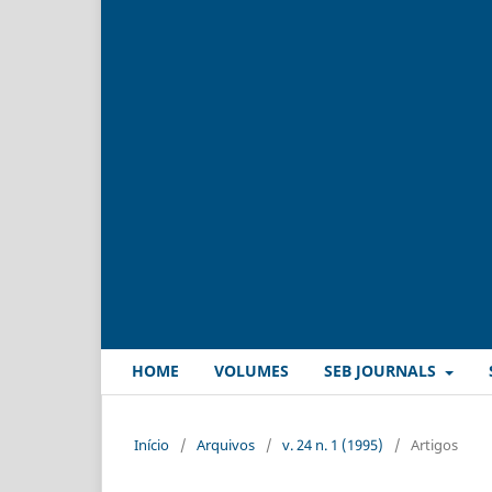
HOME
VOLUMES
SEB JOURNALS
Início
/
Arquivos
/
v. 24 n. 1 (1995)
/
Artigos