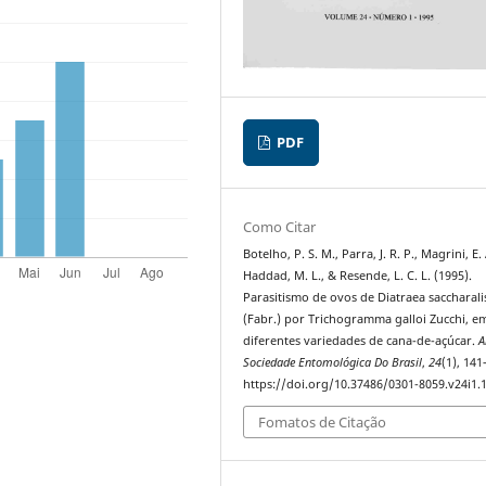
PDF
Como Citar
Botelho, P. S. M., Parra, J. R. P., Magrini, E. 
Haddad, M. L., & Resende, L. C. L. (1995).
Parasitismo de ovos de Diatraea saccharali
(Fabr.) por Trichogramma galloi Zucchi, e
diferentes variedades de cana-de-açúcar.
A
Sociedade Entomológica Do Brasil
,
24
(1), 141
https://doi.org/10.37486/0301-8059.v24i1.
Fomatos de Citação