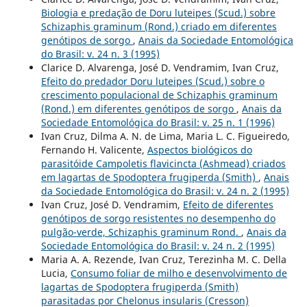
Biologia e predação de Doru luteipes (Scud.) sobre
Schizaphis graminum (Rond.) criado em diferentes
genótipos de sorgo
,
Anais da Sociedade Entomológica
do Brasil: v. 24 n. 3 (1995)
Clarice D. Alvarenga, José D. Vendramim, Ivan Cruz,
Efeito do predador Doru luteipes (Scud.) sobre o
crescimento populacional de Schizaphis graminum
(Rond.) em diferentes genótipos de sorgo
,
Anais da
Sociedade Entomológica do Brasil: v. 25 n. 1 (1996)
Ivan Cruz, Dilma A. N. de Lima, Maria L. C. Figueiredo,
Fernando H. Valicente,
Aspectos biológicos do
parasitóide Campoletis flavicincta (Ashmead) criados
em lagartas de Spodoptera frugiperda (Smith)
,
Anais
da Sociedade Entomológica do Brasil: v. 24 n. 2 (1995)
Ivan Cruz, José D. Vendramim,
Efeito de diferentes
genótipos de sorgo resistentes no desempenho do
pulgão-verde, Schizaphis graminum Rond.
,
Anais da
Sociedade Entomológica do Brasil: v. 24 n. 2 (1995)
Maria A. A. Rezende, Ivan Cruz, Terezinha M. C. Della
Lucia,
Consumo foliar de milho e desenvolvimento de
lagartas de Spodoptera frugiperda (Smith)
parasitadas por Chelonus insularis (Cresson)