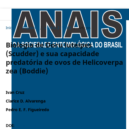
Início
/
Arquivos
/
v. 24 n. 2 (1995)
/
Artigos
Biologia de Doru luteipes
(Scudder) e sua capacidade
predatória de ovos de Helicoverpa
zea (Boddie)
Ivan Cruz
Clarice D. Alvarenga
Pedro E. F. Figueiredo
DOI:
https://doi.org/10.37486/0301-8059.v24i2.1027