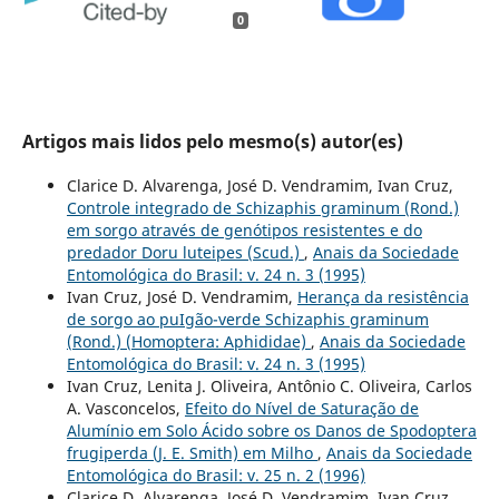
0
Artigos mais lidos pelo mesmo(s) autor(es)
Clarice D. Alvarenga, José D. Vendramim, Ivan Cruz,
Controle integrado de Schizaphis graminum (Rond.)
em sorgo através de genótipos resistentes e do
predador Doru luteipes (Scud.)
,
Anais da Sociedade
Entomológica do Brasil: v. 24 n. 3 (1995)
Ivan Cruz, José D. Vendramim,
Herança da resistência
de sorgo ao puIgão-verde Schizaphis graminum
(Rond.) (Homoptera: Aphididae)
,
Anais da Sociedade
Entomológica do Brasil: v. 24 n. 3 (1995)
Ivan Cruz, Lenita J. Oliveira, Antônio C. Oliveira, Carlos
A. Vasconcelos,
Efeito do Nível de Saturação de
Alumínio em Solo Ácido sobre os Danos de Spodoptera
frugiperda (J. E. Smith) em Milho
,
Anais da Sociedade
Entomológica do Brasil: v. 25 n. 2 (1996)
Clarice D. Alvarenga, José D. Vendramim, Ivan Cruz,