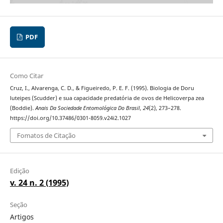
PDF
Como Citar
Cruz, I., Alvarenga, C. D., & Figueiredo, P. E. F. (1995). Biologia de Doru
luteipes (Scudder) e sua capacidade predatória de ovos de Helicoverpa zea
(Boddie).
Anais Da Sociedade Entomológica Do Brasil
,
24
(2), 273–278.
https://doi.org/10.37486/0301-8059.v24i2.1027
Fomatos de Citação
Edição
v. 24 n. 2 (1995)
Seção
Artigos