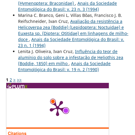
(Hymenoptera: Braconidae)
,
Anais da Sociedade
Entomológica do Brasil: v. 23 n. 3 (1994)
Marina C. Branco, Geni L. Villas Bôas, Francisco J. B.
Reifschneider, Ivan Cruz,
Avaliação da resistência a
Helicoverpa zea (Boddie) (Lepidoptera: Noctuidae) e
Euxesta sp. (Diptera: Otitidae) em linhagens de milho-
doce
,
Anais da Sociedade Entomológica do Brasil: v.
23 n. 1 (1994)
Lenita J. Oliveira, Ivan Cruz,
Influência do teor de
alumínio do solo sobre a infestação de Heliothis zea
(Boddie, 1850) em milho
,
Anais da Sociedade
Entomológica do Brasil: v. 19 n. 2 (1990)
1
2
>
>>
Citations