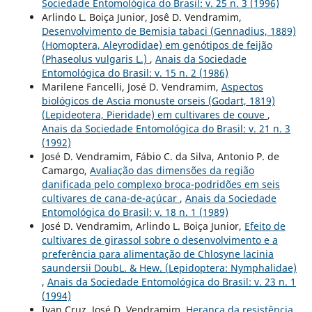
Sociedade Entomológica do Brasil: v. 25 n. 3 (1996)
Arlindo L. Boiça Junior, Josê D. Vendramim,
Desenvolvimento de Bemisia tabaci (Gennadius, 1889)
(Homoptera, Aleyrodidae) em genótipos de feijão
(Phaseolus vulgaris L.)
,
Anais da Sociedade
Entomológica do Brasil: v. 15 n. 2 (1986)
Marilene Fancelli, José D. Vendramim,
Aspectos
biológicos de Ascia monuste orseis (Godart, 1819)
(Lepideotera, Pieridade) em cultivares de couve
,
Anais da Sociedade Entomológica do Brasil: v. 21 n. 3
(1992)
José D. Vendramim, Fábio C. da Silva, Antonio P. de
Camargo,
Avaliação das dimensões da região
danificada pelo complexo broca-podridões em seis
cultivares de cana-de-açúcar
,
Anais da Sociedade
Entomológica do Brasil: v. 18 n. 1 (1989)
José D. Vendramim, Arlindo L. Boiça Junior,
Efeito de
cultivares de girassol sobre o desenvolvimento e a
preferência para alimentação de Chlosyne lacinia
saundersii DoubL. & Hew. (Lepidoptera: Nymphalidae)
,
Anais da Sociedade Entomológica do Brasil: v. 23 n. 1
(1994)
Ivan Cruz, José D. Vendramim,
Herança da resistência