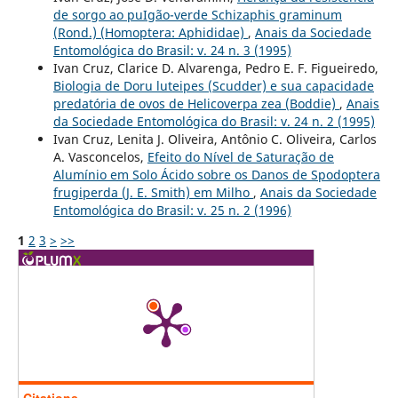
de sorgo ao puIgão-verde Schizaphis graminum
(Rond.) (Homoptera: Aphididae)
,
Anais da Sociedade
Entomológica do Brasil: v. 24 n. 3 (1995)
Ivan Cruz, Clarice D. Alvarenga, Pedro E. F. Figueiredo,
Biologia de Doru luteipes (Scudder) e sua capacidade
predatória de ovos de Helicoverpa zea (Boddie)
,
Anais
da Sociedade Entomológica do Brasil: v. 24 n. 2 (1995)
Ivan Cruz, Lenita J. Oliveira, Antônio C. Oliveira, Carlos
A. Vasconcelos,
Efeito do Nível de Saturação de
Alumínio em Solo Ácido sobre os Danos de Spodoptera
frugiperda (J. E. Smith) em Milho
,
Anais da Sociedade
Entomológica do Brasil: v. 25 n. 2 (1996)
1
2
3
>
>>
Citations