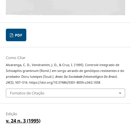
PDF
Como Citar
Alvarenga, C. D., Vendramim, J. D., & Cruz, I. (1995). Controle integrado de
Schizaphis graminum (Rond.) em sorgo através de genótipos resistentes e do
predador Doru luteipes (Scud.).
Anais Da Sociedade Entomológica Do Brasil
,
24
(3), 507–516. https://doi.org/10.37486/0301-8059.v24i3.1058
Fomatos de Citação
Edição
v. 24 n. 3 (1995)