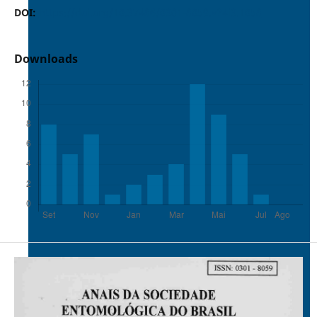
DOI:
https://doi.org/10.37486/0301-8059.v24i3.1058
Downloads