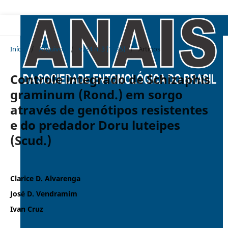
Início
/
Arquivos
/
v. 24 n. 3 (1995)
/
Artigos
Controle integrado de Schizaphis
graminum (Rond.) em sorgo
através de genótipos resistentes
e do predador Doru luteipes
(Scud.)
Clarice D. Alvarenga
José D. Vendramim
Ivan Cruz