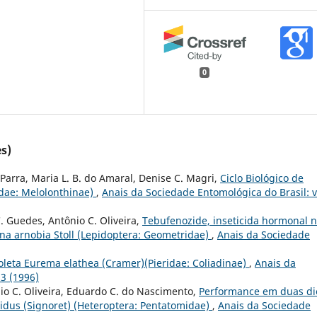
0
s)
P. Parra, Maria L. B. do Amaral, Denise C. Magri,
Ciclo Biológico de
dae: Melolonthinae)
,
Anais da Sociedade Entomológica do Brasil: v
C. Guedes, Antônio C. Oliveira,
Tebufenozide, inseticida hormonal 
ina arnobia Stoll (Lepidoptera: Geometridae)
,
Anais da Sociedade
eta Eurema elathea (Cramer)(Pieridae: Coliadinae)
,
Anais da
 3 (1996)
ônio C. Oliveira, Eduardo C. do Nascimento,
Performance em duas di
bidus (Signoret) (Heteroptera: Pentatomidae)
,
Anais da Sociedade