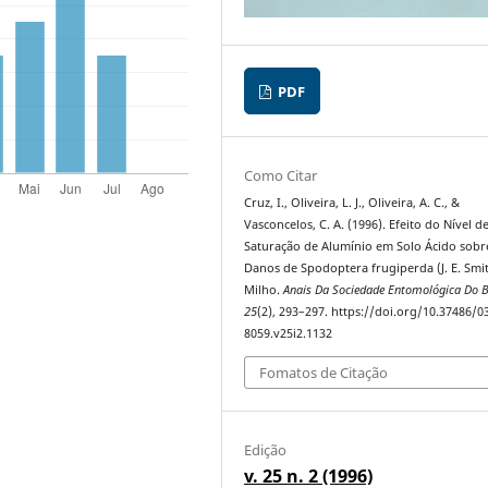
PDF
Como Citar
Cruz, I., Oliveira, L. J., Oliveira, A. C., &
Vasconcelos, C. A. (1996). Efeito do Nível d
Saturação de Alumínio em Solo Ácido sobr
Danos de Spodoptera frugiperda (J. E. Smi
Milho.
Anais Da Sociedade Entomológica Do B
25
(2), 293–297. https://doi.org/10.37486/0
8059.v25i2.1132
Fomatos de Citação
Edição
v. 25 n. 2 (1996)