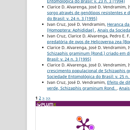
Entomológica do Brasil: v. 23 n. 3 (1994)
Clarice D. Alvarenga, José D. Vendramim, 
sorgo através de genótipos resistentes e 
do Brasil: v. 24 n. 3 (1995)
Ivan Cruz, José D. Vendramim,
Herança da 
(Homoptera: Aphididae)
,
Anais da Socieda
Ivan Cruz, Clarice D. Alvarenga, Pedro E. F
predatória de ovos de Helicoverpa zea (B
Clarice D. Alvarenga, José D. Vendramim, 
Schizaphis graminum (Rond.) criado em d
Brasil: v. 24 n. 3 (1995)
Clarice D. Alvarenga, José D. Vendramim, 
crescimento populacional de Schizaphis 
Sociedade Entomológica do Brasil: v. 25 n.
Ivan Cruz, José D. Vendramim,
Efeito de d
verde, Schizaphis graminum Rond.
,
Anais
1
2
>
>>