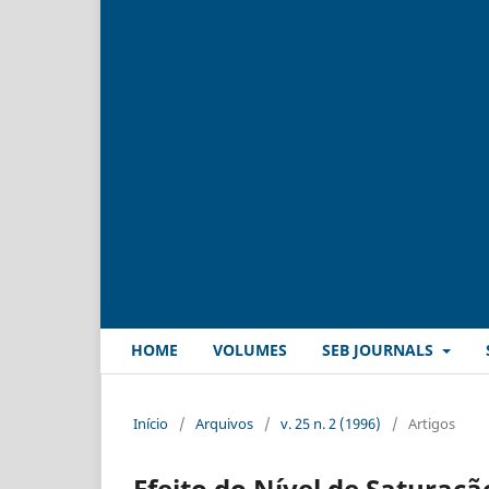
HOME
VOLUMES
SEB JOURNALS
Início
/
Arquivos
/
v. 25 n. 2 (1996)
/
Artigos
Efeito do Nível de Saturaç