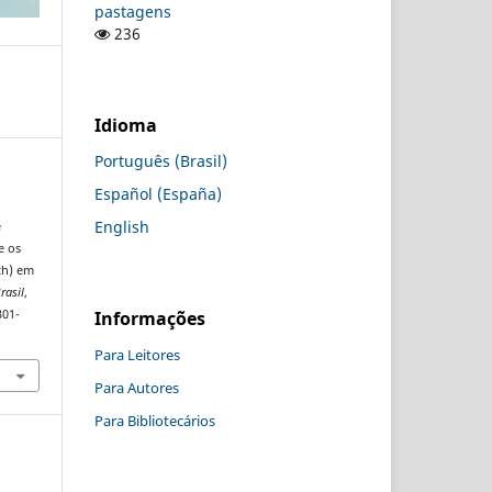
pastagens
236
Idioma
Português (Brasil)
Español (España)
English
e
e os
th) em
rasil
,
301-
Informações
Para Leitores
Para Autores
Para Bibliotecários