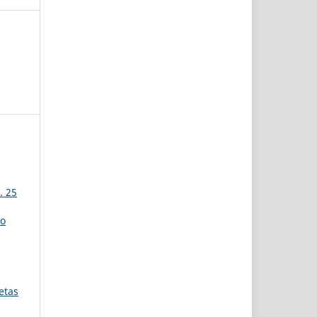
. 25
no
etas