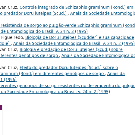
Ivan Cruz,
Controle integrado de Schizaphis graminum (Rond.) em
do predador Doru luteipes (Scud.)
,
Anais da Sociedade Entomológi
resistência de sorgo ao puIgão-verde Schizaphis graminum (Rond
de Entomológica do Brasil: v. 24 n. 3 (1995)
. Figueiredo,
Biologia de Doru luteipes (Scudder) e sua capacidade
oddie)
,
Anais da Sociedade Entomológica do Brasil: v. 24 n. 2 (1995)
Ivan Cruz,
Biologia e predação de Doru luteipes (Scud.) sobre
iferentes genótipos de sorgo
,
Anais da Sociedade Entomológica d
Ivan Cruz,
Efeito do predador Doru luteipes (Scud.) sobre o
graminum (Rond.) em diferentes genótipos de sorgo
,
Anais da
 1 (1996)
iferentes genótipos de sorgo resistentes no desempenho do pulgão
 da Sociedade Entomológica do Brasil: v. 24 n. 2 (1995)