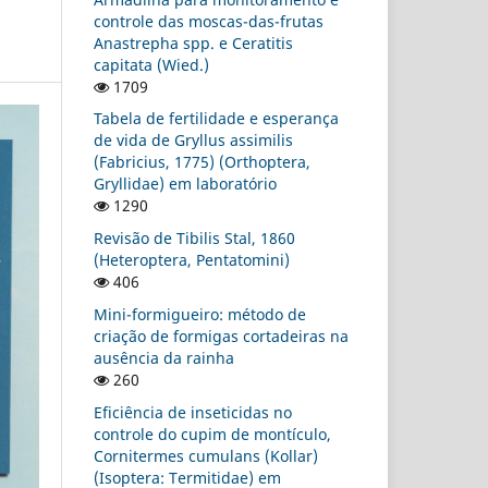
controle das moscas-das-frutas
Anastrepha spp. e Ceratitis
capitata (Wied.)
1709
Tabela de fertilidade e esperança
de vida de Gryllus assimilis
(Fabricius, 1775) (Orthoptera,
Gryllidae) em laboratório
1290
Revisão de Tibilis Stal, 1860
(Heteroptera, Pentatomini)
406
Mini-formigueiro: método de
criação de formigas cortadeiras na
ausência da rainha
260
Eficiência de inseticidas no
controle do cupim de montículo,
Cornitermes cumulans (Kollar)
(Isoptera: Termitidae) em