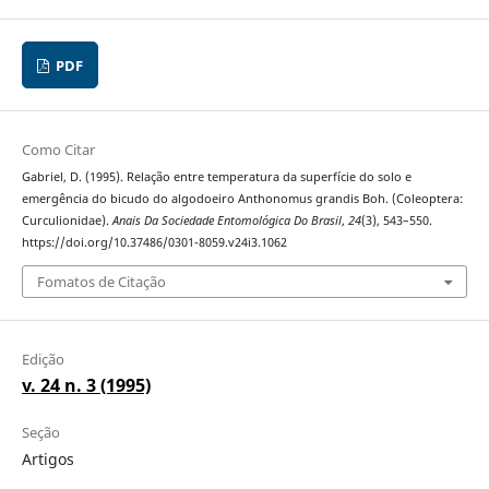
PDF
Como Citar
Gabriel, D. (1995). Relação entre temperatura da superfície do solo e
emergência do bicudo do algodoeiro Anthonomus grandis Boh. (Coleoptera:
Curculionidae).
Anais Da Sociedade Entomológica Do Brasil
,
24
(3), 543–550.
https://doi.org/10.37486/0301-8059.v24i3.1062
Fomatos de Citação
Edição
v. 24 n. 3 (1995)
Seção
Artigos