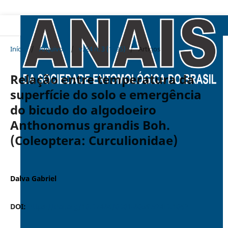
Início
/
Arquivos
/
v. 24 n. 3 (1995)
/
Artigos
Relação entre temperatura da
superfície do solo e emergência
do bicudo do algodoeiro
Anthonomus grandis Boh.
(Coleoptera: Curculionidae)
Dalva Gabriel
DOI:
https://doi.org/10.37486/0301-8059.v24i3.1062