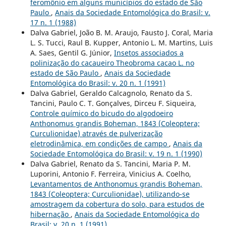
feromônio em alguns municípios do estado de São
Paulo
,
Anais da Sociedade Entomológica do Brasil: v.
17 n. 1 (1988)
Dalva Gabriel, João B. M. Araujo, Fausto J. Coral, Maria
L. S. Tucci, Raul B. Kupper, Antonio L. M. Martins, Luis
A. Saes, Gentil G. Júnior,
Insetos associados a
polinização do cacaueiro Theobroma cacao L. no
estado de São Paulo
,
Anais da Sociedade
Entomológica do Brasil: v. 20 n. 1 (1991)
Dalva Gabriel, Geraldo Calcagnolo, Renato da S.
Tancini, Paulo C. T. Gonçalves, Dirceu F. Siqueira,
Controle químico do bicudo do algodoeiro
Anthonomus grandis Boheman, 1843 (Coleoptera;
Curculionidae) através de pulverização
eletrodinâmica, em condições de campo
,
Anais da
Sociedade Entomológica do Brasil: v. 19 n. 1 (1990)
Dalva Gabriel, Renato da S. Tancini, Maria P. M.
Luporini, Antonio F. Ferreira, Vinicius A. Coelho,
Levantamentos de Anthonomus grandis Boheman,
1843 (Coleoptera; Curculionidae), utilizando-se
amostragem da cobertura do solo, para estudos de
hibernação
,
Anais da Sociedade Entomológica do
Brasil: v. 20 n. 1 (1991)