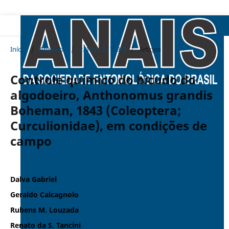
Início
/
Arquivos
/
v. 19 n. 2 (1990)
/
Artigos
Controle químico do bicudo do
algodoeiro, Anthonomus grandis
Boheman, 1843 (Coleoptera;
Curculionidae), em condições de
campo
Dalva Gabriel
Geraldo Calcagnolo
Rubens M. Louzada
Renato da S. Tancini