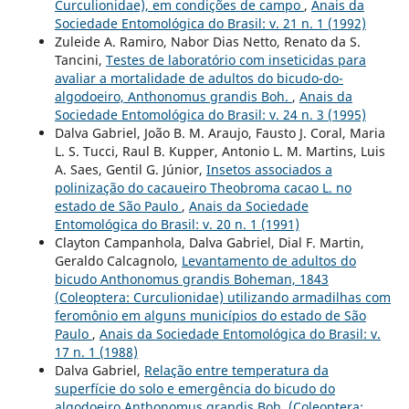
Curculionidae), em condições de campo
,
Anais da
Sociedade Entomológica do Brasil: v. 21 n. 1 (1992)
Zuleide A. Ramiro, Nabor Dias Netto, Renato da S.
Tancini,
Testes de laboratório com inseticidas para
avaliar a mortalidade de adultos do bicudo-do-
algodoeiro, Anthonomus grandis Boh.
,
Anais da
Sociedade Entomológica do Brasil: v. 24 n. 3 (1995)
Dalva Gabriel, João B. M. Araujo, Fausto J. Coral, Maria
L. S. Tucci, Raul B. Kupper, Antonio L. M. Martins, Luis
A. Saes, Gentil G. Júnior,
Insetos associados a
polinização do cacaueiro Theobroma cacao L. no
estado de São Paulo
,
Anais da Sociedade
Entomológica do Brasil: v. 20 n. 1 (1991)
Clayton Campanhola, Dalva Gabriel, Dial F. Martin,
Geraldo Calcagnolo,
Levantamento de adultos do
bicudo Anthonomus grandis Boheman, 1843
(Coleoptera: Curculionidae) utilizando armadilhas com
feromônio em alguns municípios do estado de São
Paulo
,
Anais da Sociedade Entomológica do Brasil: v.
17 n. 1 (1988)
Dalva Gabriel,
Relação entre temperatura da
superfície do solo e emergência do bicudo do
algodoeiro Anthonomus grandis Boh. (Coleoptera: