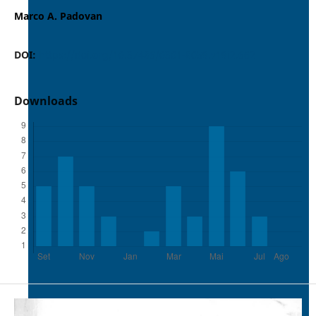
Marco A. Padovan
DOI:
https://doi.org/10.37486/0301-8059.v19i2.662
Downloads