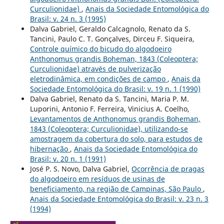
Curculionidae)
,
Anais da Sociedade Entomológica do
Brasil: v. 24 n. 3 (1995)
Dalva Gabriel, Geraldo Calcagnolo, Renato da S.
Tancini, Paulo C. T. Gonçalves, Dirceu F. Siqueira,
Controle químico do bicudo do algodoeiro
Anthonomus grandis Boheman, 1843 (Coleoptera;
Curculionidae) através de pulverização
eletrodinâmica, em condições de campo
,
Anais da
Sociedade Entomológica do Brasil: v. 19 n. 1 (1990)
Dalva Gabriel, Renato da S. Tancini, Maria P. M.
Luporini, Antonio F. Ferreira, Vinicius A. Coelho,
Levantamentos de Anthonomus grandis Boheman,
1843 (Coleoptera; Curculionidae), utilizando-se
amostragem da cobertura do solo, para estudos de
hibernação
,
Anais da Sociedade Entomológica do
Brasil: v. 20 n. 1 (1991)
José P. S. Novo, Dalva Gabriel,
Ocorrência de pragas
do algodoeiro em resíduos de usinas de
beneficiamento, na região de Campinas, São Paulo
,
Anais da Sociedade Entomológica do Brasil: v. 23 n. 3
(1994)