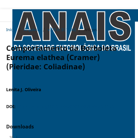
Início
/
Arquivos
/
v. 25 n. 3 (1996)
/
Artigos
Comportamento da Borboleta
Eurema elathea (Cramer)
(Pieridae: Coliadinae)
Lenita J. Oliveira
DOI:
https://doi.org/10.37486/0301-8059.v25i3.1153
Downloads