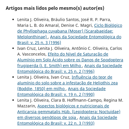
Artigos mais lidos pelo mesmo(s) autor(es)
Lenita J. Oliveira, Bráulio Santos, José R. P. Parra,
Maria L. B. do Amaral, Denise C. Magri,
Ciclo Biológico
de Phyllophaga cuyabana (Moser) (Scarabaeidae:
Melolonthinae)
,
Anais da Sociedade Entomológica do
Brasil: v. 25 n. 3 (1996)
Ivan Cruz, Lenita J. Oliveira, Antônio C. Oliveira, Carlos
A. Vasconcelos,
Efeito do Nível de Saturação de
Alumínio em Solo Ácido sobre os Danos de Spodoptera
frugiperda (J. E. Smith) em Milho
,
Anais da Sociedade
Entomológica do Brasil: v. 25 n. 2 (1996)
Lenita J. Oliveira, Ivan Cruz,
Influência do teor de
alumínio do solo sobre a infestação de Heliothis zea
(Boddie, 1850) em milho
,
Anais da Sociedade
Entomológica do Brasil: v. 19 n. 2 (1990)
Lenita J. Oliveira, Clara B. Hoffmann-Campo, Regina M.
Mazzarin,
Aspectos biológicos e nutricionais de
Anticarsia gemmatalis Hüb. (Lepidoptera: Noctuidae)
em diversos genótipos de soja
,
Anais da Sociedade
Entomológica do Brasil: v. 22 n. 3 (1993)