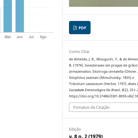
PDF
Como Citar
de Almeida, J. R., Mizuguchi, Y., & de Almeid
B. (1979). Isoesterases em pragas de grãos
armazenados: Sitotroga cerealella (Olivier ,
Sitophilus zeamais (Motschulsky, 1855) e
Tribolium castaneum (Herbst, 1797).
Anais 
Sociedade Entomológica Do Brasil
,
8
(2), 251–
https://doi.org/10.37486/0301-8059.v8i2.1
Fomatos de Citação
Edição
v. 8 n. 2 (1979)