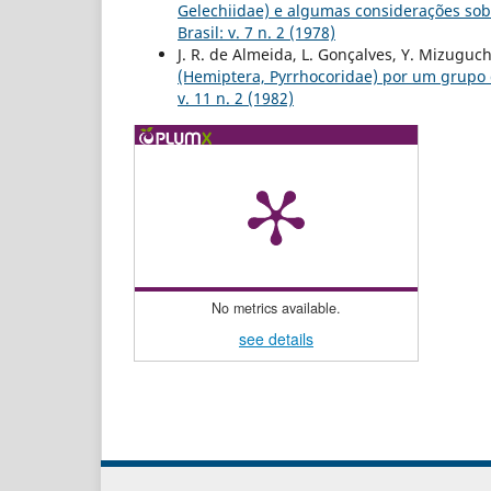
Gelechiidae) e algumas considerações sobr
Brasil: v. 7 n. 2 (1978)
J. R. de Almeida, L. Gonçalves, Y. Mizuguch
(Hemiptera, Pyrrhocoridae) por um grupo
v. 11 n. 2 (1982)
No metrics available.
see details