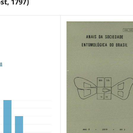
t, 1797)
88