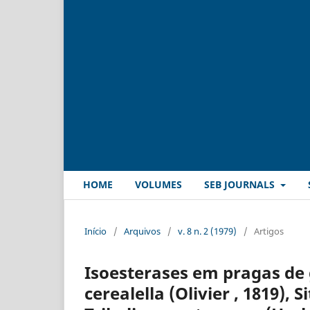
HOME
VOLUMES
SEB JOURNALS
Início
/
Arquivos
/
v. 8 n. 2 (1979)
/
Artigos
Isoesterases em pragas de
cerealella (Olivier , 1819),