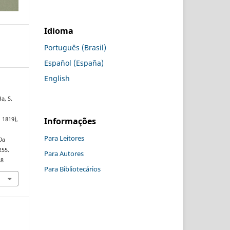
Idioma
Português (Brasil)
Español (España)
English
a, S.
Informações
 1819),
Para Leitores
Da
255.
Para Autores
88
Para Bibliotecários