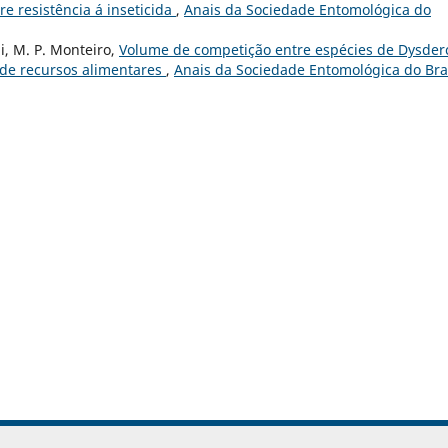
e resistência á inseticida
,
Anais da Sociedade Entomológica do
i, M. P. Monteiro,
Volume de competição entre espécies de Dysder
 de recursos alimentares
,
Anais da Sociedade Entomológica do Bras