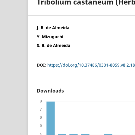
Tribolium castaneum (Herbs
J. R. de Almeida
Y. Mizuguchi
S. B. de Almeida
DOI:
https://doi.org/10.37486/0301-8059.v8i2.1
Downloads