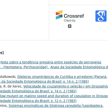
0
s)
,
Nota sobre a tendência gregária entre espécies de percevejos
. (Hemiptera, Pyrrhocoridae)
,
Anais da Sociedade Entomológica 
. Malkowski,
Dípteros sinantrópicos de Curitiba e arredores (Paraná,
 da Sociedade Entomológica do Brasil: v. 14 n. 2 (1985)
a, R. de Xerez,
Velocidade de cruzamento e seleção r em Drosophil
iedade Entomológica do Brasil: v. 14 n. 2 (1985)
ellow mutant on mating speed and duration of copulation in Drosop
iedade Entomológica do Brasil: v. 12 n. 2 (1983)
antos,
Sistemas enzimáticos de Sitotroga cerealella (Lepidoptera,