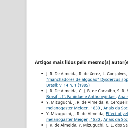
Artigos mais lidos pelo mesmo(s) autor(e
J. R. De Almeida, R. de Xerez, L. Gonçalves
"manchadores de algodão" Dysdercus spp 
Brasil: v. 14 n. 1 (1985)
J. R. De Almeida, C. J. B. de Carvalho, S. R
Brasil) . II. Faniidae e Anthomyiidae
,
Anais
Y. Mizuguchi, J. R. de Almeida, R. Cerqueir
melanogaster Meigen, 1830
,
Anais da Soc
Y. Mizuguchi, J. R. de Almeida,
Effect of y
melanogaster Meigen, 1830
,
Anais da Soc
J. R. de Almeida, Y. Mizuguchi, C. E. dos S