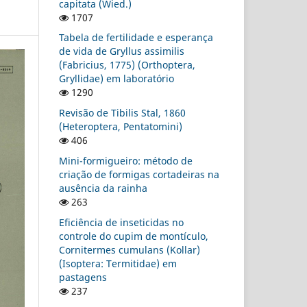
capitata (Wied.)
1707
Tabela de fertilidade e esperança
de vida de Gryllus assimilis
(Fabricius, 1775) (Orthoptera,
Gryllidae) em laboratório
1290
Revisão de Tibilis Stal, 1860
(Heteroptera, Pentatomini)
406
Mini-formigueiro: método de
criação de formigas cortadeiras na
ausência da rainha
263
Eficiência de inseticidas no
controle do cupim de montículo,
Cornitermes cumulans (Kollar)
(Isoptera: Termitidae) em
pastagens
237