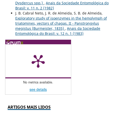
Dysdercus spp.)
,
Anais da Sociedade Entomológica do
Brasil: v. 11 n. 2 (1982)
J. B. Cabral Neto, J. R. de Almeida, S. B. de Almeida,
Exploratory study of isoenzymes in the hemolymph of
triatomines, vectors of chagas. II - Panstrongylus
megistus (Burmeister, 1835)
,
Anais da Sociedade
Entomológica do Brasil: v. 12 n. 1 (1983)
No metrics available.
see details
ARTIGOS MAIS LIDOS