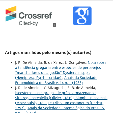
0
Artigos mais lidos pelo mesmo(s) autor(es)
J. R. De Almeida, R. de Xerez, L. Gonçalves,
Nota sobre
a tendência gregária entre espécies de percevejos
"manchadores de algodão" Dysdercus spp .
(Hemiptera, Pyrrhocoridae)
,
Anais da Sociedade
Entomológica do Brasil: v. 14 n. 1 (1985)
J. R. de Almeida, Y. Mizuguchi, S. B. de Almeida,
Isoesterases em pragas de grãos armazenados:
Sitotroga cerealella (Olivier , 1819), Sitophilus zeamais
(Motschulsky, 1855) e Tribolium castaneum (Herbst,
1797)
,
Anais da Sociedade Entomológica do Brasil: v.
8 n. 2 (1979)