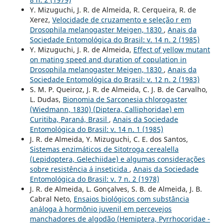
Y. Mizuguchi, J. R. de Almeida, R. Cerqueira, R. de
Xerez,
Velocidade de cruzamento e seleção r em
Drosophila melanogaster Meigen, 1830
,
Anais da
Sociedade Entomológica do Brasil: v. 14 n. 2 (1985)
Y. Mizuguchi, J. R. de Almeida,
Effect of yellow mutant
on mating speed and duration of copulation in
Drosophila melanogaster Meigen, 1830
,
Anais da
Sociedade Entomológica do Brasil: v. 12 n. 2 (1983)
S. M. P. Queiroz, J. R. de Almeida, C. J. B. de Carvalho,
L. Dudas,
Bionomia de Sarconesia chlorogaster
(Wiedmann, 1830) (Diptera, Calliphoridae) em
Curitiba, Paraná, Brasil
,
Anais da Sociedade
Entomológica do Brasil: v. 14 n. 1 (1985)
J. R. de Almeida, Y. Mizuguchi, C. E. dos Santos,
Sistemas enzimáticos de Sitotroga cerealella
(Lepidoptera, Gelechiidae) e algumas considerações
sobre resistência á inseticida
,
Anais da Sociedade
Entomológica do Brasil: v. 7 n. 2 (1978)
J. R. de Almeida, L. Gonçalves, S. B. de Almeida, J. B.
Cabral Neto,
Ensaios biológicos com substância
análoga à hormônio juvenil em percevejos
manchadores de algodão (Hemiptera, Pyrrhocoridae -