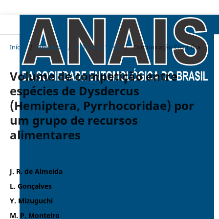
Início
/
Arquivos
/
v. 11 n. 2 (1982)
/
Comunicação Cientifica
Volume de competição entre
espécies de Dysdercus
(Hemiptera, Pyrrhocoridae) por
um grupo de recursos
alimentares
J. R. de Almeida
L. Gonçalves
Y. Mizuguchi
M. P. Monteiro