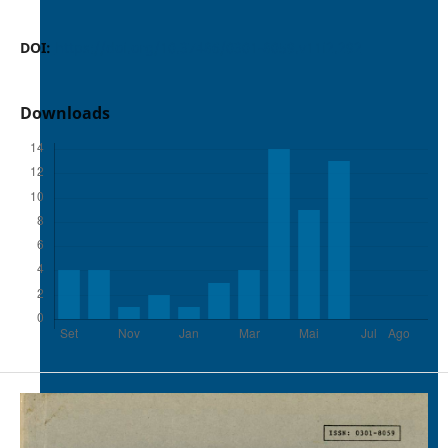
DOI:
https://doi.org/10.37486/0301-8059.v11i2.292
Downloads