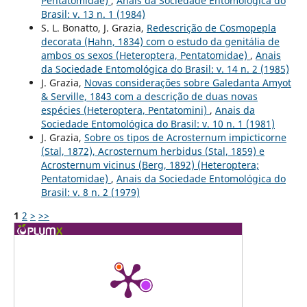
Pentatomidae)
,
Anais da Sociedade Entomológica do
Brasil: v. 13 n. 1 (1984)
S. L. Bonatto, J. Grazia,
Redescrição de Cosmopepla
decorata (Hahn, 1834) com o estudo da genitália de
ambos os sexos (Heteroptera, Pentatomidae)
,
Anais
da Sociedade Entomológica do Brasil: v. 14 n. 2 (1985)
J. Grazia,
Novas considerações sobre Galedanta Amyot
& Serville, 1843 com a descrição de duas novas
espécies (Heteroptera, Pentatomini)
,
Anais da
Sociedade Entomológica do Brasil: v. 10 n. 1 (1981)
J. Grazia,
Sobre os tipos de Acrosternum impicticorne
(Stal, 1872), Acrosternum herbidus (Stal, 1859) e
Acrosternum vicinus (Berg, 1892) (Heteroptera;
Pentatomidae)
,
Anais da Sociedade Entomológica do
Brasil: v. 8 n. 2 (1979)
1
2
>
>>