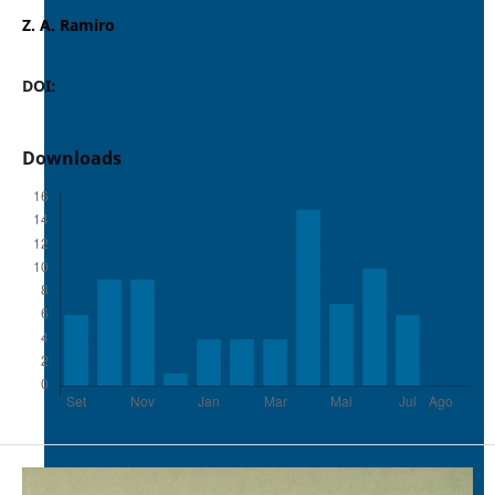
Z. A. Ramiro
DOI:
https://doi.org/10.37486/0301-8059.v9i1.203
Downloads