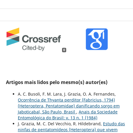
0
Artigos mais lidos pelo mesmo(s) autor(es)
A. C. Busoli, F. M. Lara, J. Grazia, O. A. Fernandes,
Ocorrência de Thyanta perditor (Fabricius, 1794)
(Heteroptera, Pentatomidae) danificando sorgo em
Jaboticabal, São Paulo, Brasil
,
Anais da Sociedade
Entomológica do Brasil: v. 13 n. 1 (1984)
J. Grazia, M. C. Del Vecchio, R. Hildebrand,
Estudo das
ninfas de pentatomídeos (Heteroptera) que vivem