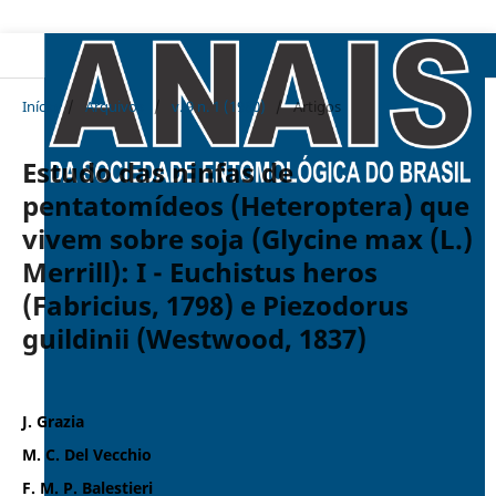
Início
/
Arquivos
/
v. 9 n. 1 (1980)
/
Artigos
Estudo das ninfas de
pentatomídeos (Heteroptera) que
vivem sobre soja (Glycine max (L.)
Merrill): I - Euchistus heros
(Fabricius, 1798) e Piezodorus
guildinii (Westwood, 1837)
J. Grazia
M. C. Del Vecchio
F. M. P. Balestieri