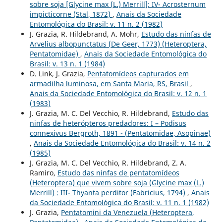
sobre soja [Glycine max (L.) Merrill]: IV- Acrosternum
impicticorne (Stal, 1872)
,
Anais da Sociedade
Entomológica do Brasil: v. 11 n. 2 (1982)
J. Grazia, R. Hildebrand, A. Mohr,
Estudo das ninfas de
Arvelius albopunctatus (De Geer, 1773) (Heteroptera,
Pentatomidae)
,
Anais da Sociedade Entomológica do
Brasil: v. 13 n. 1 (1984)
D. Link, J. Grazia,
Pentatomídeos capturados em
armadilha luminosa, em Santa Maria, RS, Brasil
,
Anais da Sociedade Entomológica do Brasil: v. 12 n. 1
(1983)
J. Grazia, M. C. Del Vecchio, R. Hildebrand,
Estudo das
ninfas de heterópteros predadores: I – Podisus
connexivus Bergroth, 1891 - (Pentatomidae, Asopinae)
,
Anais da Sociedade Entomológica do Brasil: v. 14 n. 2
(1985)
J. Grazia, M. C. Del Vecchio, R. Hildebrand, Z. A.
Ramiro,
Estudo das ninfas de pentatomídeos
(Heteroptera) que vivem sobre soja (Glycine max (L.)
Merrill) : III- Thyanta perditor (Fabricius, 1794)
,
Anais
da Sociedade Entomológica do Brasil: v. 11 n. 1 (1982)
J. Grazia,
Pentatomini da Venezuela (Heteroptera,