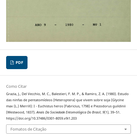
PDF
Como Citar
Grazia, J., Del Vecchio, M. C., Balestieri, F. M. P., & Ramiro, Z. A. (1980). Estudo
das ninfas de pentatomídeos (Heteroptera) que vivem sobre soja (Glycine
max (L.) Merrill): I - Euchistus heros (Fabricius, 1798) e Piezodorus guildinii
(Westwood, 1837).
Anais Da Sociedade Entomológica Do Brasil
,
9
(1), 39–51.
https://doi.org/10.37486/0301-8059.v9i1.203
Fomatos de Citação